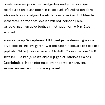
combineren we je klik- en zoekgedrag met je persoonlijke
voorkeuren en je aankopen in je account. We gebruiken deze
informatie voor analyse-doeleinden om onze klantinzichten te
verbeteren en voor het leveren van nóg persoonlijkere
Maat
aanbevelingen en advertenties in het kader van je Mijn Etos
-3
-3.25
-3.5
-3.75
-4
-4.5
-5.5
-5
account.
Wanneer je op “Accepteren” klikt, geef je toestemming voor al
€ 10.95
10
.
95
2 voor 14.00
Product
onze cookies. Bij “Weigeren” worden alleen noodzakelijke cookies
badge
Je bespaart €7,90 bij 2 stuks
geplaatst. Wil je je voorkeuren zelf instellen? Kies dan voor “Zelf
tooltip
instellen”. Je kan je keuze altijd wijzigen of intrekken via ons
Spaar 4 Air Miles
Cookiebeleid
. Meer informatie over hoe we je gegevens
verwerken lees je in ons
Privacybeleid
.
Online op voorraad
Vóór 22:00 uur besteld, morgen in huis
2
In mijn winkelmandje
verhoog
aantal