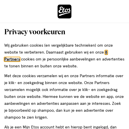
ga
Voor 22:00 uur besteld,
morgen in huis
naar
de
Menu
hoofd
Zoeken
Privacy voorkeuren
content
›
›
ga
Interactie
naar
Wij gebruiken cookies (en vergelijkbare technieken) om onze
Je
Lenzen
Alles van Etos
met
de
website te verbeteren. Daarnaast gebruiken wij en onze
8
bent
Etos Zachte Maandlenzen -5.00 4 stuks
dit
zoekbalk
Partners
cookies om je persoonlijke aanbevelingen en advertenties
ers
Weleda
hier:
veld
ga
te tonen binnen en buiten onze website.
medisch
3.8
medisch hulpmiddel
-5
4 stuks
3.8/5
(6)
opent
naar
Met deze cookies verzamelen wij en onze Partners informatie over
hulpmiddel,
van
een
de
-5,
je klik- en zoekgedrag binnen onze website. Onze Partners
5
2 voor
volledig
footer
4
verzamelen mogelijk ook informatie over je klik- en zoekgedrag
toevoegen
sterren
00
14.
venster
stuks,
buiten onze website. Hiermee kunnen we de website en app, onze
aan
op
met
aanbevelingen en advertenties aanpassen aan je interesses. Zoek
verlanglijst
basis
geavanceerde
je bijvoorbeeld op shampoo, dan kun je een advertentie over
van
zoekopties
shampoo te zien krijgen.
6
reviews
Als je een Mijn Etos account hebt en hierop bent ingelogd, dan