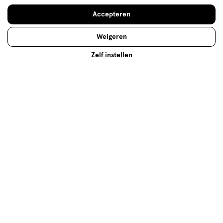
Accepteren
Weigeren
Zelf instellen
Ogen
Lees meer
Op zoek naar iets anders?
Gezondheid deals
10% Etos merk korting
Lenzen
Assortiment
500+ winkels
, altijd in de buurt