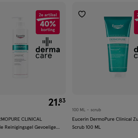
2e artikel
gen
toevoegen
40%
aan
korting
ijst
verlanglijst
€ 21.83
21
.
83
100 ML
scrub
scrub
ERMOPURE CLINICAL
Eucerin DermoPure Clinical Z
e Reinigingsgel Gevoelige
Scrub 100 ML
L