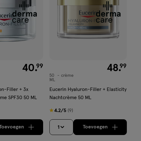
'</em>
€ 40.99
40
.
€ 48.99
48
.
99
99
50
crème
crème
ML
n-Filler + 3x
Eucerin Hyaluron-Filler + Elasticity
ème SPF30 50 ML
Nachtcrème 50 ML
4.2
4.2/5
(9)
van
5
Toevoegen
Toevoegen
1
verhoog aantal met één
,
Bijna uitverkocht!
verhoog aantal m
Er zijn nog
sterren