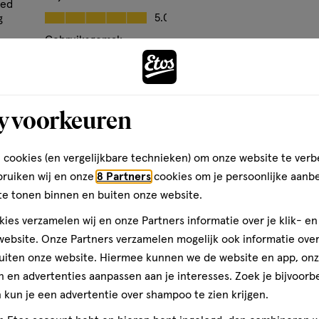
op
oed
Prijs, 5.0 van 5
5.0
g
basis
Gebruiksgemak
van
Ontdek 
Gebruiksgemak, 5.0 van 5
49
5.0
een dro
reviews
den
y voorkeuren
 cookies (en vergelijkbare technieken) om onze website te verb
bruiken wij en onze
8 Partners
cookies om je persoonlijke aanb
te tonen binnen en buiten onze website.
ies verzamelen wij en onze Partners informatie over je klik- e
ebsite. Onze Partners verzamelen mogelijk ook informatie over 
uiten onze website. Hiermee kunnen we de website en app, on
 en advertenties aanpassen aan je interesses. Zoek je bijvoorb
kun je een advertentie over shampoo te zien krijgen.