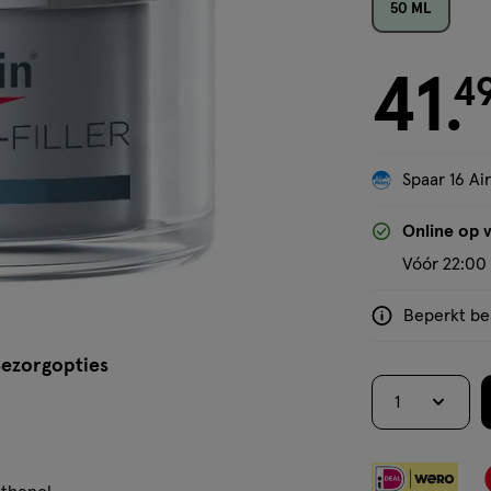
50 ML
41
€ 41.49
4
.
Spaar 16 Air
'Bekijk winkelvoorraad'
Online op 
Vóór 22:00 
Beperkt bes
<p>Dit
product
ezorgopties
is
1
niet
in
alle
winkels