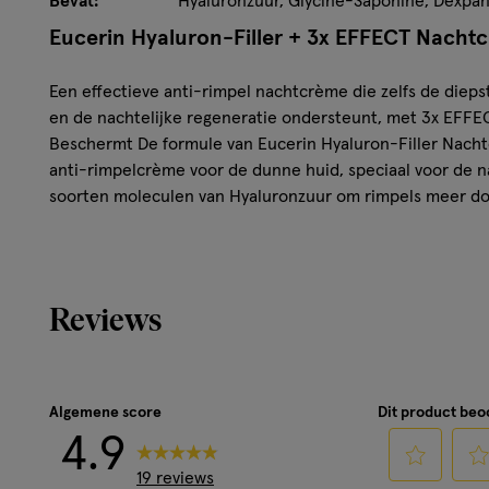
Bevat:
Hyaluronzuur, Glycine-Saponine, Dexpa
Eucerin Hyaluron-Filler + 3x EFFECT Nacht
Een effectieve anti-rimpel nachtcrème die zelfs de dieps
en de nachtelijke regeneratie ondersteunt, met 3x EFFECT:
Beschermt De formule van Eucerin Hyaluron-Filler Nach
anti-rimpelcrème voor de dunne huid, speciaal voor de n
soorten moleculen van Hyaluronzuur om rimpels meer doe
vullen. Daarnaast bevat de formule Bio-actieve Saponine,
hyaluronzuur ondersteunt. Geconcentreerde dexpanthen
gedurende de nacht. Bij regelmatig gebruik wordt de huid g
rimpels zichtbaar verminderen.
Reviews
Kenmerken van Eucerin Hyaluron-Filler + 
ML
Algemene score
Dit product be
Hyaluron filler van de volgende generatie: Anti-agin
4.9
saponine en enoxolon
19 reviews
Voor alle huidtypes