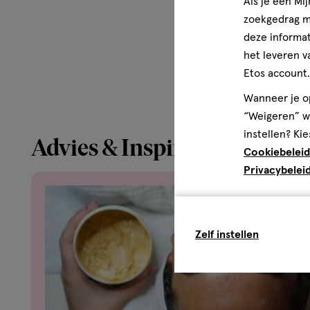
Als je een Mi
zoekgedrag me
deze informat
het leveren v
Etos account.
Wanneer je op
“Weigeren” wo
instellen? Kie
Advies & Inspiratie
Cookiebeleid
Privacybelei
Zelf instellen