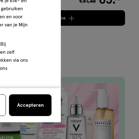
65
.
e je klik- en
€81,48
6,30
e gebruiken
en en voor
Voeg
2 producten
toe
r van je Mijn
Bij
en zelf
rekken via ons
 ons
Accepteren