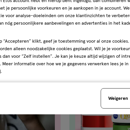
jn Etos account hebt en hierop bent ingelogd, dan combineren w
Je bespaart
€1
t je persoonlijke voorkeuren en je aankopen in je account. W
ie voor analyse-doeleinden om onze klantinzichten te verbeter
an nóg persoonlijkere aanbevelingen en advertenties in het kade
 “Accepteren” klikt, geef je toestemming voor al onze cookies. 
rden alleen noodzakelijke cookies geplaatst. Wil je je voorkeur
s dan voor “Zelf instellen”. Je kan je keuze altijd wijzigen of int
. Meer informatie over hoe we je gegevens verwerken lees je in
d
.
Weigeren