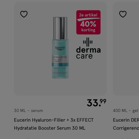
2e artikel
toevoegen
toevoe
40%
aan
aan
korting
verlanglijst
verlangl
€ 33.99
33
.
99
30 ML
serum
400 ML
gel
serum
gel
Eucerin Hyaluron-Filler + 3x EFFECT
Eucerin D
Hydratatie Booster Serum 30 ML
Corrigerend
Huid 400 M