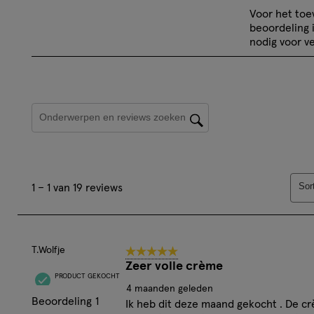
Selecteer
Sele
Voor het to
Geconcentreerd Dexpanthenol ondersteunt 's nachts
om
om
beoordeling 
huid
het
het
nodig voor ve
Gaat het verouderingsproces tegen
artikel
artik
Voor een zichtbaar gladdere, stralende en jonger uit
te
te
beoordelen
beoo
Onderwerpen en beoordelingen zoeken per regio
met
met
1
2
ster.
ster
Hiermee
Hie
1
open
ope
Sor
1
–
1 van 19
reviews
tot
je
je
1
een
een
van
vragenformul
vrag
19
T.Wolfje
5 van 5 sterren.
reviews.
Zeer volle crème
PRODUCT GEKOCHT
4 maanden geleden
Beoordeling
1
Ik heb dit deze maand gekocht . De c