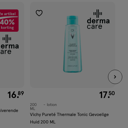
2e artikel
toevoegen
40%
aan
korting
verlanglijst
€ 16.89
16
.
€ 17.50
17
.
89
50
15 
crè
200
lotion
lotion
ML
uiverende
Euc
Vichy Pureté Thermale Tonic Gevoelige
Oog
Huid 200 ML