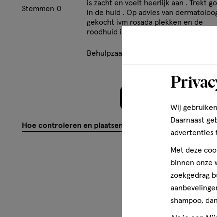
is zacht en voelt heerlijk aan . Trekt g
Stemmen
0
in de huid . Op advies van dermatoloo
gekocht ivm rosada plekken en de
roodhuid is aanzienlijk minder .
Behulpzaam?
(
0
)
(
0
)
Mel
Privac
Meer laden
Wij gebruiken
Daarnaast ge
Hoe controleren en plaatsen wij reviews?
advertenties 
Met deze cook
binnen onze w
zoekgedrag b
aanbevelingen
shampoo, dan 