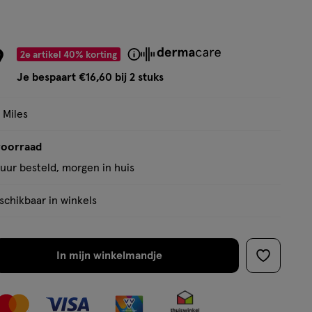
op
basis
van
9
2e artikel 40% korting
Product
19
badge
Je bespaart €16,60 bij 2 stuks
reviews
tooltip
 Miles
voorraad
uur besteld, morgen in huis
chikbaar in winkels
In mijn winkelmandje
verhoog
toevoege
aantal
aan
met
verlanglijs