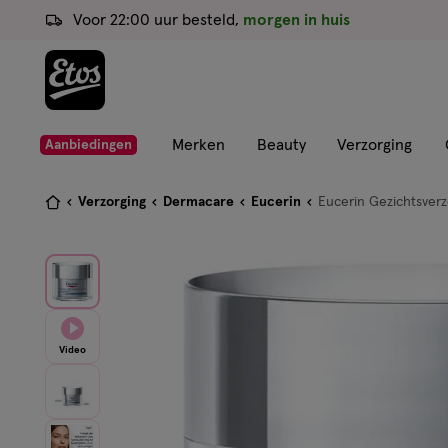
ga
Voor 22:00 uur besteld,
morgen in huis
naar
de
hoofd
content
ga
Merken
Beauty
Verzorging
Aanbiedingen
naar
de
Je
Verzorging
Dermacare
Eucerin
Eucerin Gezichtsverz
zoekbalk
bent
ga
hier:
naar
de
footer
Video