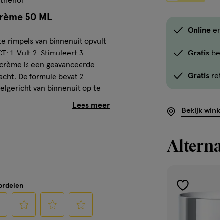
nthenol
te
crème 50 ML
koop.
Online
e
Gebruik
te rimpels van binnenuit opvult
de
 1. Vult 2. Stimuleert 3.
Gratis
be
optie
tcrème is een geavanceerde
Gratis
re
<em
acht. De formule bevat 2
lgericht van binnenuit op te
onclick="docum
 dat de productie van
button-
Bekijk win
ol ondersteunt het huidherstel
-
ladder, terwijl lijntjes en
link.button-
Alterna
-
icon.c-
3x EFFECT Nachtcrème 50
store-
stock__link.js-
oordelen
toevoegen
store-
g nachtcrème met hyaluronzuur,
aan
stock-
verlanglijst
link').click()">'B