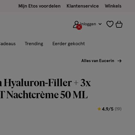
Mijn Etos voordelen
Klantenservice
Winkels
Inloggen
adeaus
Trending
Eerder gekocht
Alles van Eucerin
 Hyaluron-Filler + 3x
 Nachtcrème 50 ML
4.9
4.9/5
(19)
van
5
sterren