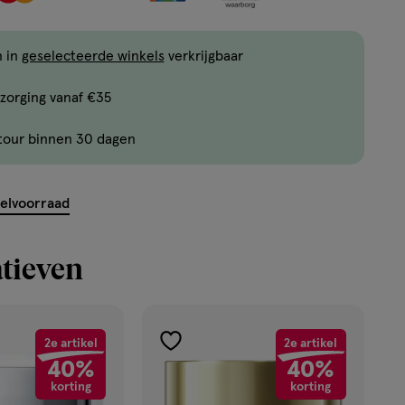
één
,
Bijna
n in
geselecteerde winkels
verkrijgbaar
uitverkocht!
zorging vanaf €35
Er
zijn
tour binnen 30 dagen
nog
ent.querySelector('.c-
maar
8
kelvoorraad
producten
op
tieven
voorraad.
2e artikel
2e artikel
toevoegen
40%
40%
aan
korting
korting
verlanglijst
ekijk