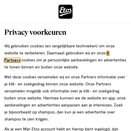
ga
Voor 22:00 uur besteld, maandag in huis
naar
de
Menu
hoofd
Zoeken
Privacy voorkeuren
content
›
›
ga
Interactie
naar
Wij gebruiken cookies (en vergelijkbare technieken) om onze
Je
Seksualiteit
Alles van Exotiq
met
de
website te verbeteren. Daarnaast gebruiken wij en onze
8
bent
Exotiq Ylang Ylang Massagekaars 60
dit
zoekbalk
Partners
cookies om je persoonlijke aanbevelingen en advertenties
ers
Weleda
hier:
veld
ga
gram
te tonen binnen en buiten onze website.
opent
naar
Met deze cookies verzamelen wij en onze Partners informatie over
een
de
60
60 GR
je klik- en zoekgedrag binnen onze website. Onze Partners
volledig
GR,
footer
verzamelen mogelijk ook informatie over je klik- en zoekgedrag
venster
buiten onze website. Hiermee kunnen we de website en app, onze
toevoegen
met
aanbevelingen en advertenties aanpassen aan je interesses. Zoek
aan
geavanceerde
je bijvoorbeeld op shampoo, dan kun je een advertentie over
verlanglijst
zoekopties
shampoo te zien krijgen.
Als je een Mijn Etos account hebt en hierop bent ingelogd, dan