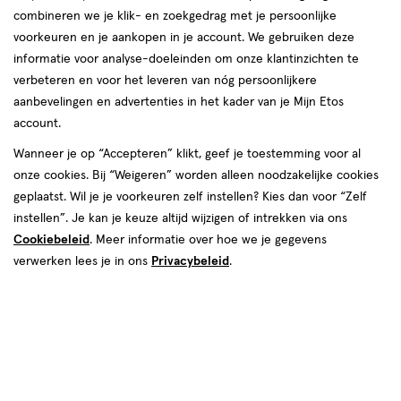
combineren we je klik- en zoekgedrag met je persoonlijke
voorkeuren en je aankopen in je account. We gebruiken deze
informatie voor analyse-doeleinden om onze klantinzichten te
verbeteren en voor het leveren van nóg persoonlijkere
aanbevelingen en advertenties in het kader van je Mijn Etos
account.
Wanneer je op “Accepteren” klikt, geef je toestemming voor al
€ 14.95
14
.
95
onze cookies. Bij “Weigeren” worden alleen noodzakelijke cookies
geplaatst. Wil je je voorkeuren zelf instellen? Kies dan voor “Zelf
Spaar 5 Air Miles
instellen”. Je kan je keuze altijd wijzigen of intrekken via ons
Cookiebeleid
. Meer informatie over hoe we je gegevens
Online op voorraad
verwerken lees je in ons
Privacybeleid
.
Voor 22:00 besteld, maandag in huis
Beperkt beschikbaar in winkels
<p>Dit
product
is
1
In mijn winkelmandje
verhoog
niet