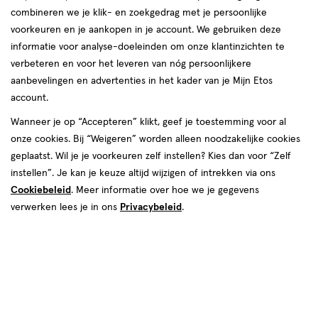
combineren we je klik- en zoekgedrag met je persoonlijke
reviews
voorkeuren en je aankopen in je account. We gebruiken deze
informatie voor analyse-doeleinden om onze klantinzichten te
verbeteren en voor het leveren van nóg persoonlijkere
aanbevelingen en advertenties in het kader van je Mijn Etos
account.
Wanneer je op “Accepteren” klikt, geef je toestemming voor al
€ 4.59
4
.
onze cookies. Bij “Weigeren” worden alleen noodzakelijke cookies
59
4 voor 8.00
Product
geplaatst. Wil je je voorkeuren zelf instellen? Kies dan voor “Zelf
badge
Je bespaart €10,36 bij 4 stuks
instellen”. Je kan je keuze altijd wijzigen of intrekken via ons
tooltip
Cookiebeleid
. Meer informatie over hoe we je gegevens
Spaar 1 Air Mile
verwerken lees je in ons
Privacybeleid
.
Online op voorraad
Voor 22:00 besteld, maandag in huis
1
In mijn winkelmandje
verhoog
aantal