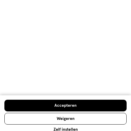
Lees meer
Ieder huidtype een eigen
deodorant
Wie okselfris wil blijven, kiest een goede deodorant.
Eentje die langdurig werkt en je beschermt tegen
Accepteren
vervelende zweetlucht. Kies de deodorant die past
bij jou en blijf zweetproof!
Weigeren
Lees meer
Zelf instellen