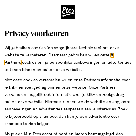
ga
Voor 22:00 uur besteld, maandag in huis
naar
de
Menu
hoofd
Zoeken
Privacy voorkeuren
content
›
›
ga
Interactie
naar
Wij gebruiken cookies (en vergelijkbare technieken) om onze
Je
Deodorant
Alles van FA
met
de
website te verbeteren. Daarnaast gebruiken wij en onze
8
bent
Fa Glamorous Moments Deodorant
dit
zoekbalk
Partners
cookies om je persoonlijke aanbevelingen en advertenties
ers
Weleda
hier:
veld
ga
Spray 150 ML
te tonen binnen en buiten onze website.
opent
naar
Met deze cookies verzamelen wij en onze Partners informatie over
een
de
150
5
150 ML
spray
5/5
(2)
je klik- en zoekgedrag binnen onze website. Onze Partners
volledig
ML,
footer
van
verzamelen mogelijk ook informatie over je klik- en zoekgedrag
venster
spray
5
4 voor
buiten onze website. Hiermee kunnen we de website en app, onze
met
toevoegen
sterren
00
8.
aanbevelingen en advertenties aanpassen aan je interesses. Zoek
geavanceerde
aan
op
je bijvoorbeeld op shampoo, dan kun je een advertentie over
zoekopties
verlanglijst
basis
shampoo te zien krijgen.
van
Als je een Mijn Etos account hebt en hierop bent ingelogd, dan
2