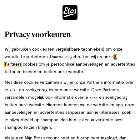
ga
Voor 22:00 uur besteld, maandag in huis
naar
de
Menu
hoofd
Zoeken
Privacy voorkeuren
content
›
›
ga
Interactie
naar
Wij gebruiken cookies (en vergelijkbare technieken) om onze
Je
Aftershave
Alles van Fresh-Up
met
de
website te verbeteren. Daarnaast gebruiken wij en onze
8
bent
Fresh-Up Original Aftershave Roller
dit
zoekbalk
Partners
cookies om je persoonlijke aanbevelingen en advertenties
ers
Weleda
hier:
veld
ga
100 ML
te tonen binnen en buiten onze website.
opent
naar
Met deze cookies verzamelen wij en onze Partners informatie over
een
de
100
5
100 ML
stick
5/5
(1)
je klik- en zoekgedrag binnen onze website. Onze Partners
volledig
ML,
footer
van
verzamelen mogelijk ook informatie over je klik- en zoekgedrag
venster
stick
5
buiten onze website. Hiermee kunnen we de website en app, onze
met
toevoegen
sterren
aanbevelingen en advertenties aanpassen aan je interesses. Zoek
geavanceerde
aan
op
je bijvoorbeeld op shampoo, dan kun je een advertentie over
zoekopties
verlanglijst
basis
shampoo te zien krijgen.
van
Als je een Mijn Etos account hebt en hierop bent ingelogd, dan
1