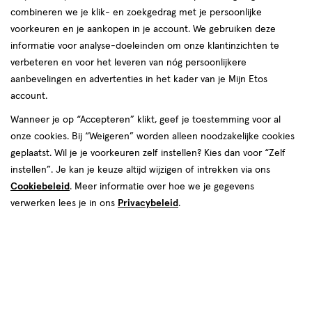
combineren we je klik- en zoekgedrag met je persoonlijke
reviews
voorkeuren en je aankopen in je account. We gebruiken deze
informatie voor analyse-doeleinden om onze klantinzichten te
verbeteren en voor het leveren van nóg persoonlijkere
aanbevelingen en advertenties in het kader van je Mijn Etos
account.
Wanneer je op “Accepteren” klikt, geef je toestemming voor al
€ 8.99
8
.
onze cookies. Bij “Weigeren” worden alleen noodzakelijke cookies
99
geplaatst. Wil je je voorkeuren zelf instellen? Kies dan voor “Zelf
instellen”. Je kan je keuze altijd wijzigen of intrekken via ons
Spaar 3 Air Miles
Cookiebeleid
. Meer informatie over hoe we je gegevens
Online op voorraad
verwerken lees je in ons
Privacybeleid
.
Voor 22:00 besteld, maandag in huis
1
In mijn winkelmandje
verhoog
aantal
met