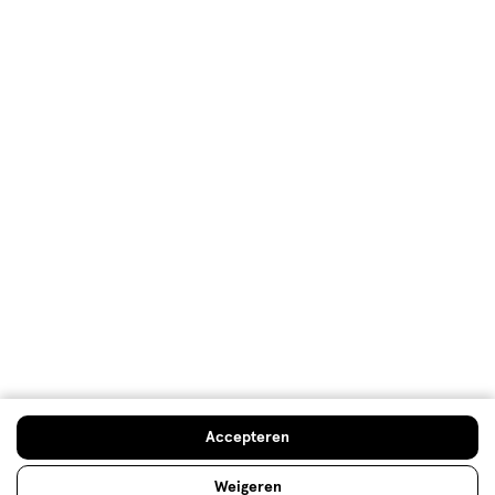
ontdek welk geurtype jij bent!
Lees meer
Parfum kiezen: dit parfum past bij
jou!
Ben je dol op parfum, maar kun je niet kiezen tussen
het grote aanbod aan geurtjes? Ontdek welk parfum
het beste bij je past met onze geurenwijzer!
Accepteren
Lees meer
Weigeren