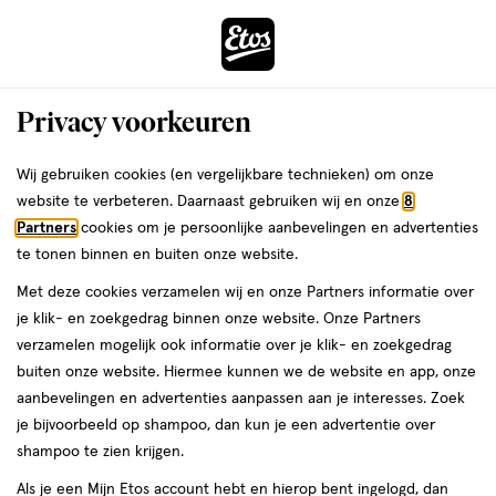
ga
Voor 22:00 uur besteld,
morgen in huis
naar
de
Menu
hoofd
Zoeken
Privacy voorkeuren
content
›
ga
Interactie
naar
Wij gebruiken cookies (en vergelijkbare technieken) om onze
Je
Maagzuur
Alles van Gaviscon
met
de
website te verbeteren. Daarnaast gebruiken wij en onze
8
bent
Gaviscon tablet duo mixberry 32 stuks
dit
zoekbalk
Partners
cookies om je persoonlijke aanbevelingen en advertenties
da
hier:
veld
ga
te tonen binnen en buiten onze website.
geneesmiddel,
geneesmiddel
32 stuks
tablet
opent
naar
Met deze cookies verzamelen wij en onze Partners informatie over
32
een
de
stuks,
je klik- en zoekgedrag binnen onze website. Onze Partners
volledig
footer
tablet
toevoegen
verzamelen mogelijk ook informatie over je klik- en zoekgedrag
venster
aan
buiten onze website. Hiermee kunnen we de website en app, onze
met
verlanglijst
aanbevelingen en advertenties aanpassen aan je interesses. Zoek
geavanceerde
je bijvoorbeeld op shampoo, dan kun je een advertentie over
zoekopties
shampoo te zien krijgen.
Als je een Mijn Etos account hebt en hierop bent ingelogd, dan