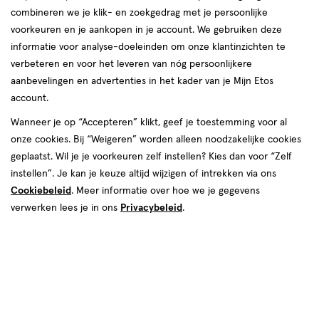
combineren we je klik- en zoekgedrag met je persoonlijke
voorkeuren en je aankopen in je account. We gebruiken deze
informatie voor analyse-doeleinden om onze klantinzichten te
€ 12.99
12
.
99
verbeteren en voor het leveren van nóg persoonlijkere
aanbevelingen en advertenties in het kader van je Mijn Etos
Online op voorraad
account.
Vóór 22:00 uur besteld, morgen in huis
Wanneer je op “Accepteren” klikt, geef je toestemming voor al
onze cookies. Bij “Weigeren” worden alleen noodzakelijke cookies
geplaatst. Wil je je voorkeuren zelf instellen? Kies dan voor “Zelf
1
In mijn winkelmandje
verhoog
instellen”. Je kan je keuze altijd wijzigen of intrekken via ons
aantal
Cookiebeleid
. Meer informatie over hoe we je gegevens
met
verwerken lees je in ons
Privacybeleid
.
één
,
Limiet
Gratis
bezorging vanaf €35
bereikt.
Je
Gecertificeerd
tot Keurmerk Zelfzorg Online
kan