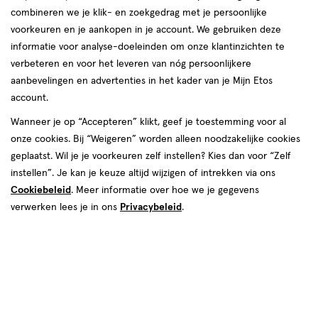
Instellingen aanpassen
combineren we je klik- en zoekgedrag met je persoonlijke
voorkeuren en je aankopen in je account. We gebruiken deze
informatie voor analyse-doeleinden om onze klantinzichten te
verbeteren en voor het leveren van nóg persoonlijkere
Video
aanbevelingen en advertenties in het kader van je Mijn Etos
account.
Kies je variant
Wanneer je op “Accepteren” klikt, geef je toestemming voor al
onze cookies. Bij “Weigeren” worden alleen noodzakelijke cookies
8 stuks
16 stuks
4 stuks
8 stuks
geplaatst. Wil je je voorkeuren zelf instellen? Kies dan voor “Zelf
instellen”. Je kan je keuze altijd wijzigen of intrekken via ons
€ 44.95
44
.
95
2e halve prijs
Product
Cookiebeleid
. Meer informatie over hoe we je gegevens
badge
Je bespaart €22,48 bij 2 stuks
verwerken lees je in ons
Privacybeleid
.
tooltip
Spaar 17 Air Miles
Online op voorraad
Vóór 22:00 uur besteld, morgen in huis