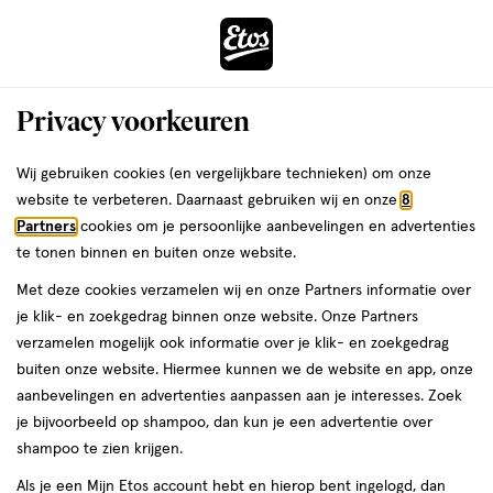
ga
Voor 22:00 uur besteld,
morgen in huis
naar
de
Menu
hoofd
Zoeken
Privacy voorkeuren
content
›
›
ga
Interactie
naar
Wij gebruiken cookies (en vergelijkbare technieken) om onze
Je
Scheermesjes
Alles van Gillette
met
de
website te verbeteren. Daarnaast gebruiken wij en onze
8
bent
Gillette Fusion5 Navulmesjes 8 stuks
dit
zoekbalk
Partners
cookies om je persoonlijke aanbevelingen en advertenties
ers
Weleda
hier:
veld
ga
te tonen binnen en buiten onze website.
8
4.6
8 stuks
4.6/5
(119)
opent
naar
Met deze cookies verzamelen wij en onze Partners informatie over
stuks,
van
een
de
je klik- en zoekgedrag binnen onze website. Onze Partners
e
5
2
volledig
footer
verzamelen mogelijk ook informatie over je klik- en zoekgedrag
toevoegen
sterren
venster
halve prijs
buiten onze website. Hiermee kunnen we de website en app, onze
aan
op
met
aanbevelingen en advertenties aanpassen aan je interesses. Zoek
verlanglijst
basis
geavanceerde
je bijvoorbeeld op shampoo, dan kun je een advertentie over
van
zoekopties
shampoo te zien krijgen.
119
reviews
Als je een Mijn Etos account hebt en hierop bent ingelogd, dan