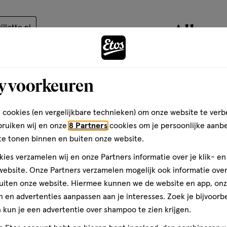
basis
van
Alles v
llette.nl
101
reviews
y voorkeuren
 cookies (en vergelijkbare technieken) om onze website te verb
bruiken wij en onze
8 Partners
cookies om je persoonlijke aanb
te tonen binnen en buiten onze website.
ies verzamelen wij en onze Partners informatie over je klik- e
ebsite. Onze Partners verzamelen mogelijk ook informatie over 
uiten onze website. Hiermee kunnen we de website en app, on
 en advertenties aanpassen aan je interesses. Zoek je bijvoorb
kun je een advertentie over shampoo te zien krijgen.