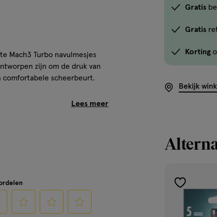
Gratis
be
Gratis
re
Korting
o
ette Mach3 Turbo navulmesjes
ntworpen zijn om de druk van
n comfortabele scheerbeurt.
Bekijk win
catiestrip voor een gladde
cheerbeurten* (*op basis van 3
Alterna
op de huid te verminderen*
aten
r op het scheren, voor een
oordelen
toevoegen
aan
verlanglijst