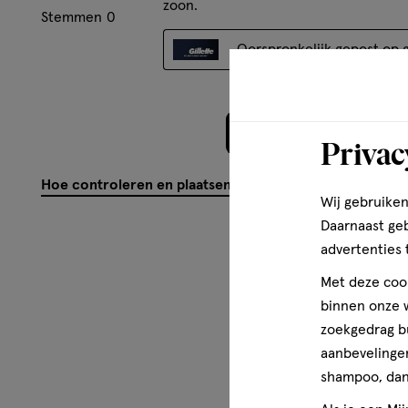
zoon.
Stemmen
0
Oorspronkelijk gepost op gi
Meer laden
Privac
Hoe controleren en plaatsen wij reviews?
Wij gebruiken
Daarnaast ge
advertenties 
Met deze cook
binnen onze w
zoekgedrag b
aanbevelingen
shampoo, dan 