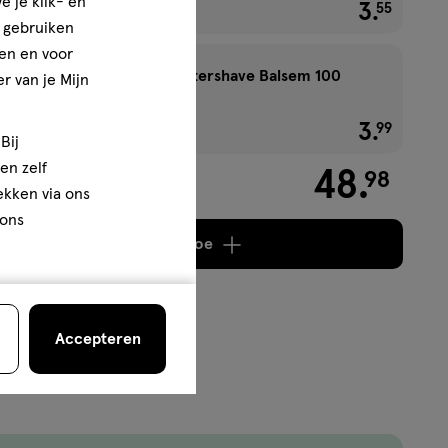
e je klik- en
2+2 gratis
3
.
€ 3.55
55
e gebruiken
en en voor
Etos Men Sensitive Aftershave Balsem 100
r van je Mijn
ML
2+1 gratis
3
.
€ 3.99
99
Bij
en zelf
48
.
98
rekken via ons
 ons
Voeg
4 producten
toe
Accepteren