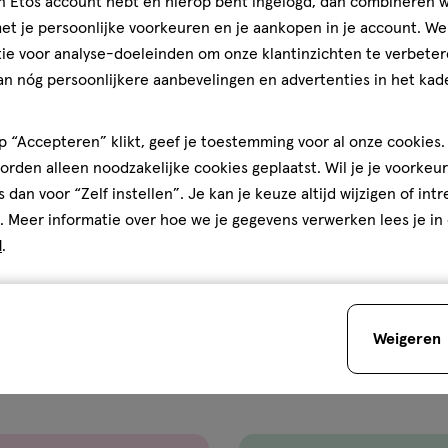
jn Etos account hebt en hierop bent ingelogd, dan combineren w
t je persoonlijke voorkeuren en je aankopen in je account. W
ie voor analyse-doeleinden om onze klantinzichten te verbeter
an nóg persoonlijkere aanbevelingen en advertenties in het kade
 “Accepteren” klikt, geef je toestemming voor al onze cookies. 
rden alleen noodzakelijke cookies geplaatst. Wil je je voorkeur
s dan voor “Zelf instellen”. Je kan je keuze altijd wijzigen of int
. Meer informatie over hoe we je gegevens verwerken lees je in
d
.
Weigeren