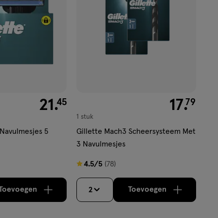
€ 21.45
21
.
€ 17.79
17
.
45
79
1 stuk
 Navulmesjes 5
Gillette Mach3 Scheersysteem Met
3 Navulmesjes
4.5
4.5/5
(78)
van
5
Toevoegen
Toevoegen
2
verhoog aantal met één
,
Bijna uitverkocht!
verhoog aantal m
Er zijn nog
sterren
op