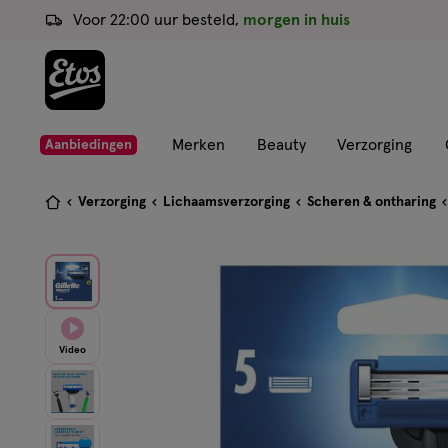
ga
Voor 22:00 uur besteld,
morgen in huis
naar
de
hoofd
content
ga
Merken
Beauty
Verzorging
Aanbiedingen
naar
de
Je
Verzorging
Lichaamsverzorging
Scheren & ontharing
zoekbalk
bent
ga
hier:
naar
de
footer
Video