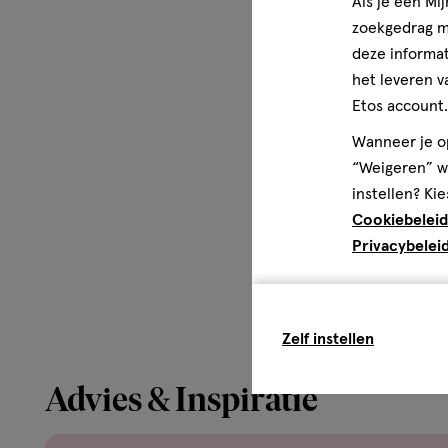
Als je een Mi
zoekgedrag me
deze informat
het leveren v
Etos account.
Wanneer je op
“Weigeren” wo
instellen? Kie
Cookiebeleid
Privacybelei
Zelf instellen
Advies & Inspiratie