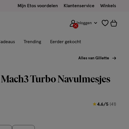
Mijn Etos voordelen
Klantenservice
Winkels
Inloggen
adeaus
Trending
Eerder gekocht
Alles van Gillette
e Mach3 Turbo Navulmesjes
4.6
4.6/5
(41)
van
5
sterren