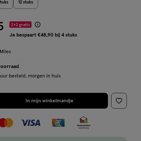
stuks
12 stuks
op
basis
van
5
2+2 gratis
Product
41
badge
Je bespaart €48,90 bij 4 stuks
reviews
tooltip
 Miles
voorraad
uur besteld, morgen in huis
In mijn winkelmandje
verhoog
toevoege
aantal
aan
met
verlanglijs
één
,