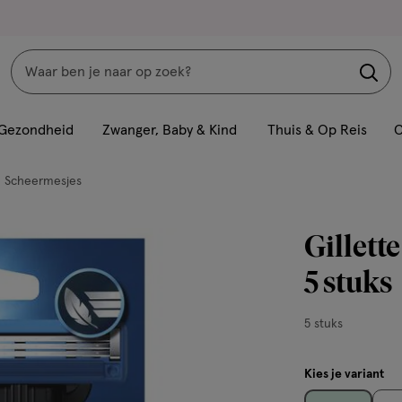
Zoeken
Interactie
met
Gezondheid
Zwanger, Baby & Kind
Thuis & Op Reis
C
dit
veld
Scheermesjes
opent
een
Gillett
volledig
venster
5 stuks
met
geavanceerde
5
5 stuks
zoekopties
stuks,
Kies je variant