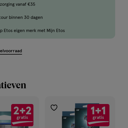
Bijna
zorging vanaf €35
uitverkocht!
tour binnen 30 dagen
Er
zijn
p Etos eigen merk met Mijn Etos
nog
maar
8
kelvoorraad
producten
op
voorraad.
tieven
2+2
1+1
toevoegen
gratis
gratis
aan
verlanglijst