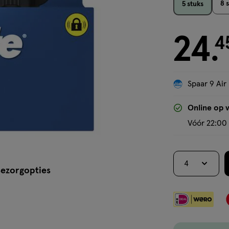
8 
5 stuks
24
€ 24.45
4
.
Spaar 9 Air
Online op 
Vóór 22:00 
4
ezorgopties