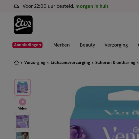
ga
Voor 22:00 uur besteld,
morgen in huis
naar
de
hoofd
content
ga
Merken
Beauty
Verzorging
Aanbiedingen
naar
de
Je
Verzorging
Lichaamsverzorging
Scheren & ontharing
zoekbalk
bent
ga
hier:
naar
de
footer
Video