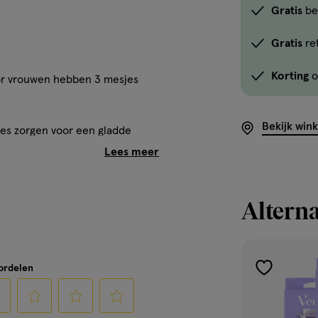
Gratis
be
Gratis
re
Korting
o
or vrouwen hebben 3 mesjes
Bekijk win
sjes zorgen voor een gladde
sentje om nog beter te glijden,
ologie helpt bij elke
door het scheren *na een maand
Alterna
nische oliën om je huid een
enus met 2 scheermesjes
Venus navulmesjes passen op
oordelen
toevoegen
 Venus Voor Huid en
aan
verlanglijst