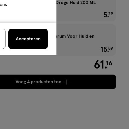
Satin Care Scheergel Droge Huid 200 ML
 ons
2+2 gratis
5
.
€ 5.29
29
Satin Care Intimate Serum Voor Huid en
Accepteren
Schaamhaar 50 ML
15
.
€ 15.89
89
61
.
16
Voeg
4 producten
toe