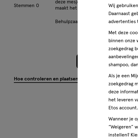
deze mesjes scheren goed en de ‘zee
Alpha-Isomethyl Ionone; BHT; Sodium Acetate; Isopropyl 
Wij gebruiken
Stemmen
0
maakt het nog makkelijker.
Daarnaast ge
Wettelijke benaming
advertenties 
Behulpzaam?
(
0
)
(
0
)
Mel
Mesjes
Met deze cook
binnen onze w
zoekgedrag b
aanbevelingen
Meer laden
shampoo, dan 
Als je een Mi
Hoe controleren en plaatsen wij reviews?
zoekgedrag me
deze informat
het leveren v
Etos account.
Wanneer je op
“Weigeren” wo
instellen? Kie