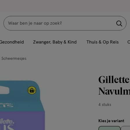
Zoeken
Interactie
met
Gezondheid
Zwanger, Baby & Kind
Thuis & Op Reis
C
dit
veld
Scheermesjes
opent
een
Gillett
volledig
venster
Navulme
met
geavanceerde
4
4 stuks
zoekopties
stuks,
Kies je variant