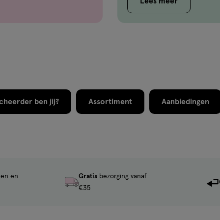
Lees meer
cheerder ben jij?
Assortiment
Aanbiedingen
ten en
Gratis
bezorging vanaf
€35