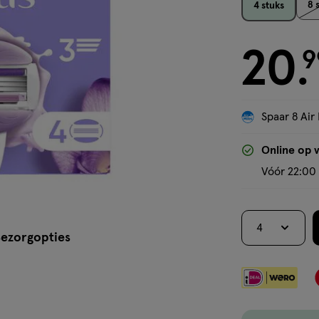
8 
4 stuks
20
€ 20.99
9
.
Spaar 8 Air 
Online op 
Vóór 22:00 
4
ezorgopties