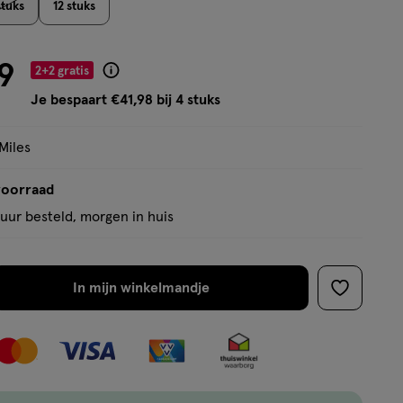
stuks
12 stuks
op
basis
van
9
2+2 gratis
Product
930
badge
Je bespaart €41,98 bij 4 stuks
reviews
tooltip
Miles
voorraad
uur besteld, morgen in huis
In mijn winkelmandje
verhoog
toevoege
aantal
aan
met
verlanglijs
één
,