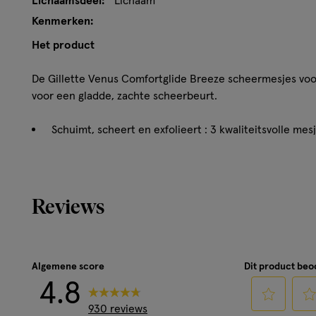
Lichaamsdeel:
Lichaam
Kenmerken:
Het product
De Gillette Venus Comfortglide Breeze scheermesjes vo
voor een gladde, zachte scheerbeurt.
Schuimt, scheert en exfolieert : 3 kwaliteitsvolle me
scheerbeurt dicht op de huid, met een flexibel gelkus
met de geur van witte thee
50% extra bescherming*: De Venus SkinCushion-techn
scheerbeurt de huid te beschermen tegen irritatie 
Reviews
vs. Lubrastrip zonder SkinCushion™
Langer glad: Een comfortabele scheerbeurt met bota
grondige verzorging te geven *in vergelijking met V
Houd de handgreep, vervang alleen de mesjes: Alle 
Algemene score
Dit product be
alle Venus scheersystemen (behalve Simply Venus en
4.8
Schaamhaar)
930 reviews