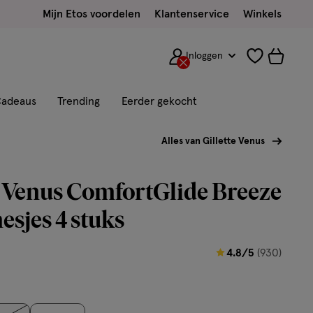
Mijn Etos voordelen
Klantenservice
Winkels
Inloggen
adeaus
Trending
Eerder gekocht
Alles van Gillette Venus
e Venus ComfortGlide Breeze
sjes 4 stuks
4.8
4.8/5
(930)
van
5
sterren