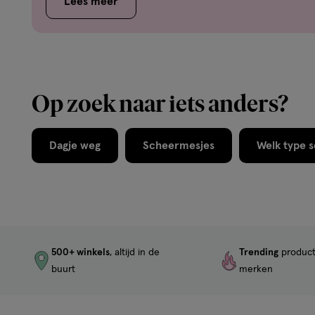
Lees meer
Op zoek naar iets anders?
Dagje weg
Scheermesjes
Welk type s
500+ winkels
, altijd in de
Trending
produc
buurt
merken