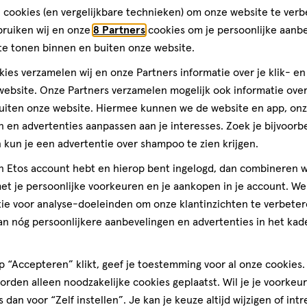
p’
Alcohol; CI 60730; CI 17200
 cookies (en vergelijkbare technieken) om onze website te verb
basis
Prijs, 4.0 van 5
4.0
bruiken wij en onze
8 Partners
cookies om je persoonlijke aanb
van
Gillett
Gebruiksgemak
te tonen binnen en buiten onze website.
931
den
Gebruiksgemak, 5.0 van 5
5.0
huid
reviews
ies verzamelen wij en onze Partners informatie over je klik- e
ebsite. Onze Partners verzamelen mogelijk ook informatie over 
uiten onze website. Hiermee kunnen we de website en app, on
 en advertenties aanpassen aan je interesses. Zoek je bijvoorb
kun je een advertentie over shampoo te zien krijgen.
jn Etos account hebt en hierop bent ingelogd, dan combineren w
t je persoonlijke voorkeuren en je aankopen in je account. W
ie voor analyse-doeleinden om onze klantinzichten te verbeter
an nóg persoonlijkere aanbevelingen en advertenties in het kade
 “Accepteren” klikt, geef je toestemming voor al onze cookies. 
rden alleen noodzakelijke cookies geplaatst. Wil je je voorkeur
s dan voor “Zelf instellen”. Je kan je keuze altijd wijzigen of int