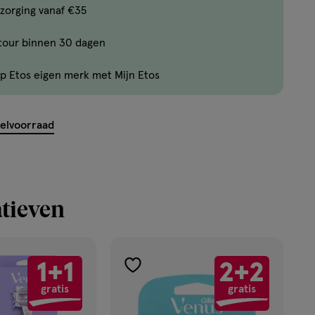
Limiet
zorging vanaf €35
bereikt.
tour binnen 30 dagen
Je
kan
p Etos eigen merk met Mijn Etos
maximaal
50
items
kelvoorraad
bestellen
van
dit
type
tieven
product.
1+1
2+2
toevoegen
gratis
gratis
aan
verlanglijst