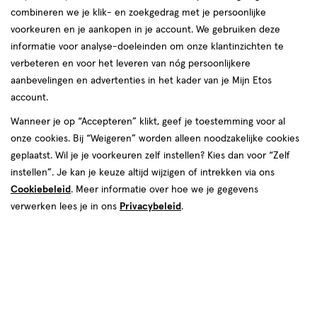
combineren we je klik- en zoekgedrag met je persoonlijke
voorkeuren en je aankopen in je account. We gebruiken deze
informatie voor analyse-doeleinden om onze klantinzichten te
verbeteren en voor het leveren van nóg persoonlijkere
aanbevelingen en advertenties in het kader van je Mijn Etos
€ 32.99
32
.
99
account.
Spaar 13 Air Miles
Wanneer je op “Accepteren” klikt, geef je toestemming voor al
onze cookies. Bij “Weigeren” worden alleen noodzakelijke cookies
Online op voorraad
geplaatst. Wil je je voorkeuren zelf instellen? Kies dan voor “Zelf
Vóór 22:00 uur besteld, morgen in huis
instellen”. Je kan je keuze altijd wijzigen of intrekken via ons
Cookiebeleid
. Meer informatie over hoe we je gegevens
verwerken lees je in ons
Privacybeleid
.
1
In mijn winkelmandje
verhoog
aantal
met
één
,
Bijna
Gratis
bezorging vanaf €35