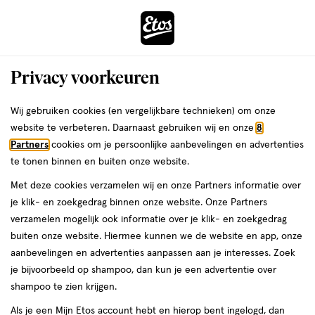
ga
Voor 22:00 uur besteld,
morgen in huis
naar
de
Menu
hoofd
Zoeken
Privacy voorkeuren
content
›
›
ga
Interactie
naar
Wij gebruiken cookies (en vergelijkbare technieken) om onze
Je
Multivitamines
Alles van Golden Naturals
met
de
website te verbeteren. Daarnaast gebruiken wij en onze
8
bent
Golden Naturals Multi Senior Capsules
dit
zoekbalk
Partners
cookies om je persoonlijke aanbevelingen en advertenties
ers
Weleda
hier:
veld
ga
60 stuks
te tonen binnen en buiten onze website.
opent
naar
Met deze cookies verzamelen wij en onze Partners informatie over
een
de
60
60 stuks
je klik- en zoekgedrag binnen onze website. Onze Partners
volledig
stuks,
footer
verzamelen mogelijk ook informatie over je klik- en zoekgedrag
venster
buiten onze website. Hiermee kunnen we de website en app, onze
toevoegen
met
aanbevelingen en advertenties aanpassen aan je interesses. Zoek
aan
geavanceerde
je bijvoorbeeld op shampoo, dan kun je een advertentie over
verlanglijst
zoekopties
shampoo te zien krijgen.
Als je een Mijn Etos account hebt en hierop bent ingelogd, dan