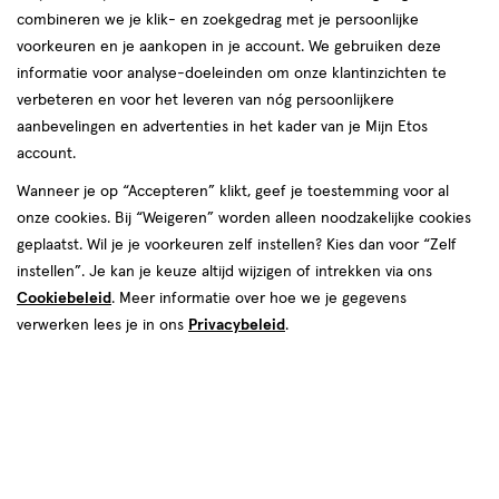
combineren we je klik- en zoekgedrag met je persoonlijke
voorkeuren en je aankopen in je account. We gebruiken deze
informatie voor analyse-doeleinden om onze klantinzichten te
verbeteren en voor het leveren van nóg persoonlijkere
aanbevelingen en advertenties in het kader van je Mijn Etos
€ 24.99
24
.
99
account.
Spaar 9 Air Miles
Wanneer je op “Accepteren” klikt, geef je toestemming voor al
onze cookies. Bij “Weigeren” worden alleen noodzakelijke cookies
Online op voorraad
geplaatst. Wil je je voorkeuren zelf instellen? Kies dan voor “Zelf
Vóór 22:00 uur besteld, morgen in huis
instellen”. Je kan je keuze altijd wijzigen of intrekken via ons
Cookiebeleid
. Meer informatie over hoe we je gegevens
Beperkt beschikbaar in winkels
<p>Dit
verwerken lees je in ons
Privacybeleid
.
product
is
1
In mijn winkelmandje
verhoog
niet
aantal
in
met
alle
één
winkels