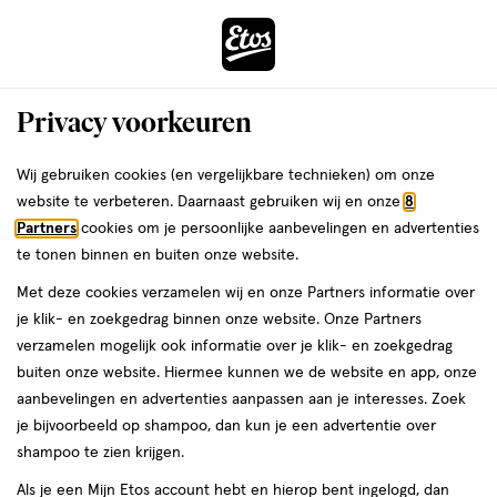
ga
Voor 22:00 uur besteld,
morgen in huis
naar
de
Menu
hoofd
Zoeken
Privacy voorkeuren
content
›
›
ga
Interactie
naar
Wij gebruiken cookies (en vergelijkbare technieken) om onze
Je
Vitamine C
Alles van Golden Naturals
met
de
website te verbeteren. Daarnaast gebruiken wij en onze
8
bent
Golden Naturals Vitamine C 1000 MG
dit
zoekbalk
Partners
cookies om je persoonlijke aanbevelingen en advertenties
ers
Weleda
hier:
veld
ga
Puur Capsules 180 stuks
te tonen binnen en buiten onze website.
opent
naar
Met deze cookies verzamelen wij en onze Partners informatie over
een
de
180
180 stuks
je klik- en zoekgedrag binnen onze website. Onze Partners
volledig
stuks,
footer
verzamelen mogelijk ook informatie over je klik- en zoekgedrag
venster
buiten onze website. Hiermee kunnen we de website en app, onze
toevoegen
met
aanbevelingen en advertenties aanpassen aan je interesses. Zoek
aan
geavanceerde
je bijvoorbeeld op shampoo, dan kun je een advertentie over
verlanglijst
zoekopties
shampoo te zien krijgen.
Als je een Mijn Etos account hebt en hierop bent ingelogd, dan