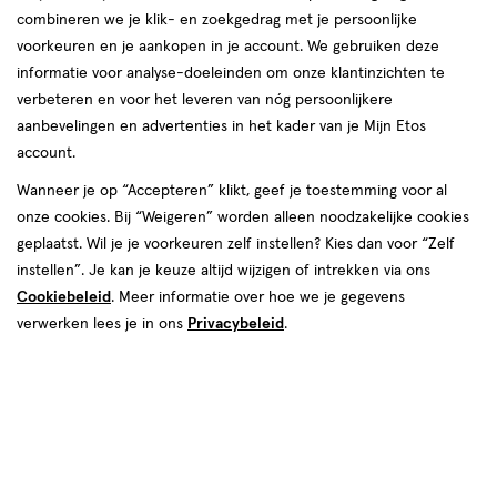
combineren we je klik- en zoekgedrag met je persoonlijke
reviews
voorkeuren en je aankopen in je account. We gebruiken deze
informatie voor analyse-doeleinden om onze klantinzichten te
verbeteren en voor het leveren van nóg persoonlijkere
aanbevelingen en advertenties in het kader van je Mijn Etos
account.
Wanneer je op “Accepteren” klikt, geef je toestemming voor al
€ 11.29
11
.
onze cookies. Bij “Weigeren” worden alleen noodzakelijke cookies
29
2 voor 10.00
Product
geplaatst. Wil je je voorkeuren zelf instellen? Kies dan voor “Zelf
badge
Je bespaart €12,58 bij 2 stuks
instellen”. Je kan je keuze altijd wijzigen of intrekken via ons
tooltip
Cookiebeleid
. Meer informatie over hoe we je gegevens
Spaar 4 Air Miles
verwerken lees je in ons
Privacybeleid
.
Online op voorraad
Vóór 22:00 uur besteld, morgen in huis
1
In mijn winkelmandje
verhoog
aantal