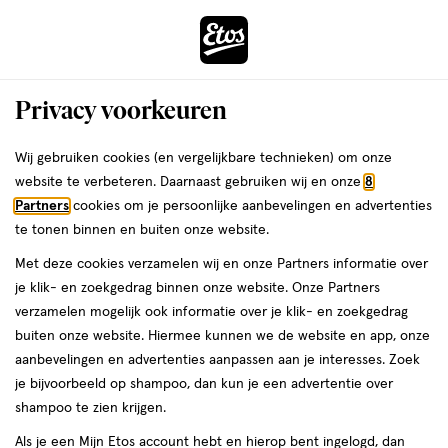
ga
Voor 22:00 uur besteld,
morgen in huis
naar
de
Menu
hoofd
Zoeken
Privacy voorkeuren
content
›
›
ga
Interactie
naar
Wij gebruiken cookies (en vergelijkbare technieken) om onze
Je
Wenkbrauwgel
Alles van Got2b
met
de
website te verbeteren. Daarnaast gebruiken wij en onze
8
bent
Got2b Glued 4 Brows & Edges 2-in-1 Gel
dit
zoekbalk
Partners
cookies om je persoonlijke aanbevelingen en advertenties
ers
Weleda
hier:
veld
ga
16 ML
te tonen binnen en buiten onze website.
opent
naar
Met deze cookies verzamelen wij en onze Partners informatie over
een
de
16
4.2
16 ML
gel
4.2/5
(34)
je klik- en zoekgedrag binnen onze website. Onze Partners
volledig
ML,
footer
van
verzamelen mogelijk ook informatie over je klik- en zoekgedrag
venster
gel
5
2 voor
buiten onze website. Hiermee kunnen we de website en app, onze
met
toevoegen
sterren
00
10.
aanbevelingen en advertenties aanpassen aan je interesses. Zoek
geavanceerde
aan
op
je bijvoorbeeld op shampoo, dan kun je een advertentie over
zoekopties
verlanglijst
basis
shampoo te zien krijgen.
van
Als je een Mijn Etos account hebt en hierop bent ingelogd, dan
34