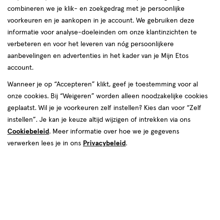
combineren we je klik- en zoekgedrag met je persoonlijke
voorkeuren en je aankopen in je account. We gebruiken deze
producten
informatie voor analyse-doeleinden om onze klantinzichten te
2 voor
2 voor
toevoegen
toevoegen
verbeteren en voor het leveren van nóg persoonlijkere
00
00
10.
10.
aan
aan
aanbevelingen en advertenties in het kader van je Mijn Etos
verlanglijst
verlanglijst
account.
Wanneer je op “Accepteren” klikt, geef je toestemming voor al
onze cookies. Bij “Weigeren” worden alleen noodzakelijke cookies
geplaatst. Wil je je voorkeuren zelf instellen? Kies dan voor “Zelf
instellen”. Je kan je keuze altijd wijzigen of intrekken via ons
Cookiebeleid
. Meer informatie over hoe we je gegevens
€ 11.29
11
.
€ 9.69
9
.
29
69
16 ML
gel
75
wax
verwerken lees je in ons
Privacybeleid
.
gel
wax
ML
Got2b Glued 4 Brows & Edges 2-
Got2b iStyler Texture Clay 75 ML
in-1 Gel 16 ML
Toevoegen
Toevoegen
1
1
verhoog aantal met één
,
Bijna uitverkocht!
verhoog aanta
Er zi