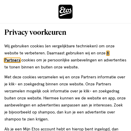
ga
Voor 22:00 uur besteld, maandag in huis
naar
de
Menu
hoofd
Zoeken
Privacy voorkeuren
content
›
›
ga
Interactie
naar
Wij gebruiken cookies (en vergelijkbare technieken) om onze
Je
Assortiment
met
de
website te verbeteren. Daarnaast gebruiken wij en onze
8
bent
Got2b Assortiment
dit
zoekbalk
Partners
cookies om je persoonlijke aanbevelingen en advertenties
ers
Weleda
hier:
veld
ga
te tonen binnen en buiten onze website.
opent
naar
Met deze cookies verzamelen wij en onze Partners informatie over
een
de
je klik- en zoekgedrag binnen onze website. Onze Partners
volledig
footer
verzamelen mogelijk ook informatie over je klik- en zoekgedrag
venster
buiten onze website. Hiermee kunnen we de website en app, onze
met
aanbevelingen en advertenties aanpassen aan je interesses. Zoek
Filteren
(13)
Sorteer
1
geavanceerde
je bijvoorbeeld op shampoo, dan kun je een advertentie over
zoekopties
shampoo te zien krijgen.
Got2b
Als je een Mijn Etos account hebt en hierop bent ingelogd, dan