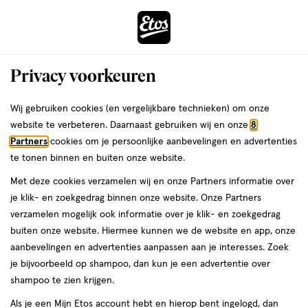
ga
Voor 22:00 uur besteld,
morgen in huis
naar
de
Menu
hoofd
Zoeken
Privacy voorkeuren
content
›
›
ga
Interactie
naar
Wij gebruiken cookies (en vergelijkbare technieken) om onze
Je
Cadeaus voor haar
Alles van Guerlain
met
de
website te verbeteren. Daarnaast gebruiken wij en onze
8
bent
Guerlain Mon Guerlain Eau De Parfum
dit
zoekbalk
Partners
cookies om je persoonlijke aanbevelingen en advertenties
ers
Weleda
hier:
veld
ga
50 ML
te tonen binnen en buiten onze website.
opent
naar
Met deze cookies verzamelen wij en onze Partners informatie over
een
de
50
50 ML
je klik- en zoekgedrag binnen onze website. Onze Partners
volledig
ML,
footer
verzamelen mogelijk ook informatie over je klik- en zoekgedrag
venster
buiten onze website. Hiermee kunnen we de website en app, onze
toevoegen
met
aanbevelingen en advertenties aanpassen aan je interesses. Zoek
aan
geavanceerde
je bijvoorbeeld op shampoo, dan kun je een advertentie over
verlanglijst
zoekopties
shampoo te zien krijgen.
Als je een Mijn Etos account hebt en hierop bent ingelogd, dan