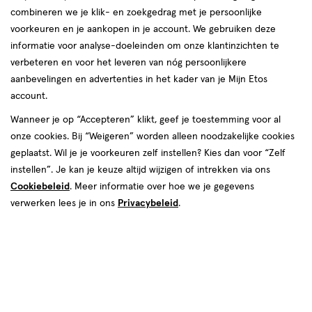
combineren we je klik- en zoekgedrag met je persoonlijke
voorkeuren en je aankopen in je account. We gebruiken deze
informatie voor analyse-doeleinden om onze klantinzichten te
verbeteren en voor het leveren van nóg persoonlijkere
aanbevelingen en advertenties in het kader van je Mijn Etos
€ 79.99
79
.
99
account.
Spaar 31 Air Miles
Wanneer je op “Accepteren” klikt, geef je toestemming voor al
onze cookies. Bij “Weigeren” worden alleen noodzakelijke cookies
Online bijna uitverkocht
geplaatst. Wil je je voorkeuren zelf instellen? Kies dan voor “Zelf
Vóór 22:00 uur besteld, morgen in huis
instellen”. Je kan je keuze altijd wijzigen of intrekken via ons
Cookiebeleid
. Meer informatie over hoe we je gegevens
verwerken lees je in ons
Privacybeleid
.
1
In mijn winkelmandje
verhoog
aantal
met
één
,
Bijna
Gratis
bezorging vanaf €35