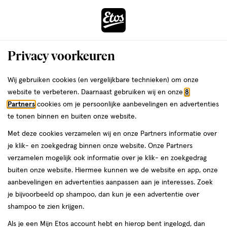
ga
Voor 22:00 uur besteld, maandag in huis
naar
de
Menu
hoofd
Zoeken
Privacy voorkeuren
content
›
›
ga
Interactie
naar
Wij gebruiken cookies (en vergelijkbare technieken) om onze
Je
Flossen
Alles van Gum
met
de
website te verbeteren. Daarnaast gebruiken wij en onze
8
bent
GUM® Easy Flosser 30 stuks
dit
zoekbalk
Partners
cookies om je persoonlijke aanbevelingen en advertenties
ers
Weleda
hier:
veld
ga
te tonen binnen en buiten onze website.
30
30 stuks
opent
naar
Met deze cookies verzamelen wij en onze Partners informatie over
stuks,
een
de
je klik- en zoekgedrag binnen onze website. Onze Partners
volledig
footer
toevoegen
verzamelen mogelijk ook informatie over je klik- en zoekgedrag
venster
aan
buiten onze website. Hiermee kunnen we de website en app, onze
met
verlanglijst
aanbevelingen en advertenties aanpassen aan je interesses. Zoek
geavanceerde
je bijvoorbeeld op shampoo, dan kun je een advertentie over
zoekopties
shampoo te zien krijgen.
Als je een Mijn Etos account hebt en hierop bent ingelogd, dan