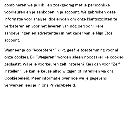
combineren we je klik- en zoekgedrag met je persoonlijke
voorkeuren en je aankopen in je account. We gebruiken deze
informatie voor analyse-doeleinden om onze klantinzichten te
verbeteren en voor het leveren van nóg persoonlijkere
aanbevelingen en advertenties in het kader van je Mijn Etos
account.
€ 4.69
4
.
69
Wanneer je op “Accepteren” klikt, geef je toestemming voor al
onze cookies. Bij “Weigeren” worden alleen noodzakelijke cookies
Spaar 1 Air Mile
geplaatst. Wil je je voorkeuren zelf instellen? Kies dan voor “Zelf
instellen”. Je kan je keuze altijd wijzigen of intrekken via ons
Online op voorraad
Cookiebeleid
. Meer informatie over hoe we je gegevens
Vóór 22:00 uur besteld, morgen in huis
verwerken lees je in ons
Privacybeleid
.
1
In mijn winkelmandje
verhoog
aantal
met
één