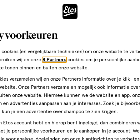
Gebruiksgemak, 5.0 van 5
5.0
den
toevoegen
aan
y voorkeuren
verlanglijst
 cookies (en vergelijkbare technieken) om onze website te verb
bruiken wij en onze
8 Partners
cookies om je persoonlijke aanb
te tonen binnen en buiten onze website.
ies verzamelen wij en onze Partners informatie over je klik- e
ebsite. Onze Partners verzamelen mogelijk ook informatie over 
uiten onze website. Hiermee kunnen we de website en app, on
 en advertenties aanpassen aan je interesses. Zoek je bijvoorb
10 stuks
kun je een advertentie over shampoo te zien krijgen.
Compeed Blare
jn Etos account hebt en hierop bent ingelogd, dan combineren w
10 stuks
t je persoonlijke voorkeuren en je aankopen in je account. W
ie voor analyse-doeleinden om onze klantinzichten te verbeter