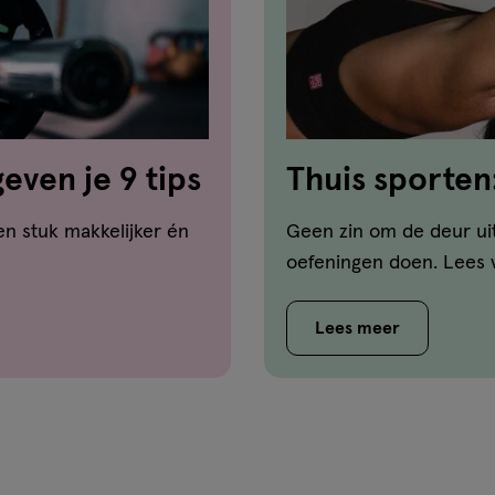
ven je 9 tips
Thuis sporten
en de voordel
en stuk makkelijker én
Geen zin om de deur uit
oefeningen doen. Lees 
Lees meer