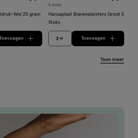
5 stuks
idruk-Wol 20 gram
Hansaplast Blarenpleisters Groot 5
Stuks
Toevoegen
Toevoegen
2
verhoog aantal met één
,
Limiet bereikt.
verhoog aantal m
Je kan maximaa
Toon meer