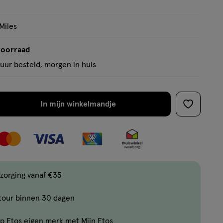
op
basis
Miles
van
1
voorraad
reviews
uur besteld, morgen in huis
In mijn winkelmandje
verhoog
toevoege
aantal
aan
met
verlanglijs
één
,
Bijna
zorging vanaf €35
uitverkocht!
tour binnen 30 dagen
Er
zijn
p Etos eigen merk met Mijn Etos