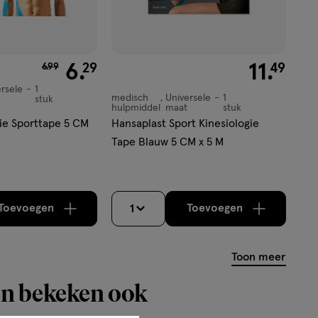
van € 6.99 voor € 6.29
6
.
€ 11.49
11
.
29
49
6
.
99
ersele
1
medisch
Universele
1
stuk
medisch
hulpmiddel
maat
stuk
hulpmiddel,
gie Sporttape 5 CM
Hansaplast Sport Kinesiologie
Universele
Tape Blauw 5 CM x 5 M
maat,
Toevoegen
Toevoegen
1
verhoog aantal met één
,
Bijna uitverkocht!
verhoog aantal m
Er zijn nog
Toon meer
n bekeken ook