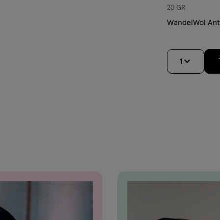
20 GR
WandelWol Ant
1