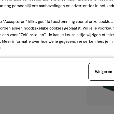
5
5/5
(2)
an nóg persoonlijkere aanbevelingen en advertenties in het kade
van
5
1
sterren
 “Accepteren” klikt, geef je toestemming voor al onze cookies. 
op
rden alleen noodzakelijke cookies geplaatst. Wil je je voorkeur
basis
s dan voor “Zelf instellen”. Je kan je keuze altijd wijzigen of int
van
. Meer informatie over hoe we je gegevens verwerken lees je in
toevoegen
2
d
.
aan
reviews
verlanglijst
Weigeren