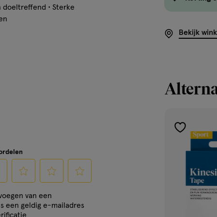
 doeltreffend • Sterke
ken
Bekijk win
Alterna
toevoegen
aan
oordelen
verlanglijst
cteer
Selecteer
Selecteer
Selecteer
evoegen van een
om
om
om
is een geldig e-mailadres
het
het
het
rificatie