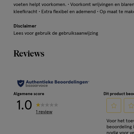
voeten helpt voorkomen. • Voorkomt wrijvingen en blaren
kleefkracht • Extra flexibel en ademend • Op maat te ma
Disclaimer
Lees voor gebruik de gebruiksaanwijzing
Reviews
Algemene score
Dit product be
1.0
1 review
Selecteer
Sele
Voor het to
om
om
beoordeling 
het
het
nodig voor ve