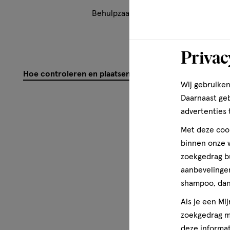
Behulpzaam?
(
1
)
(
3
)
Mel
Privac
Hoe controleren en plaatsen wij reviews?
Wij gebruiken
Daarnaast ge
advertenties 
Met deze cook
binnen onze w
zoekgedrag b
aanbevelingen
shampoo, dan 
Als je een Mi
zoekgedrag me
deze informat