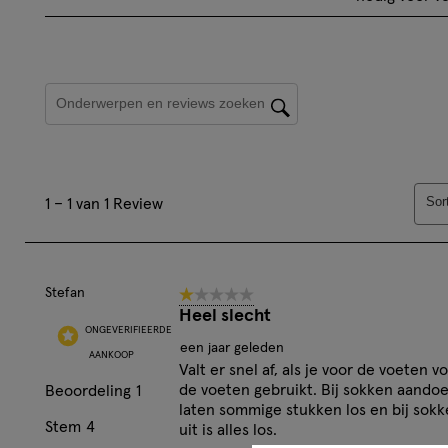
artikel
artik
te
te
beoordelen
beoo
Onderwerpen en beoordelingen zoeken per regio
met
met
1
2
ster.
ster
Hiermee
Hie
1
open
ope
Sor
1
–
1 van 1
Review
tot
je
je
1
een
een
van
vragenformul
vrag
1
Stefan
1 van 5 sterren.
Review.
Heel slecht
ONGEVERIFIEERDE
een jaar geleden
AANKOOP
Valt er snel af, als je voor de voeten v
de voeten gebruikt. Bij sokken aandoe
Beoordeling
1
laten sommige stukken los en bij sokk
Stem
4
uit is alles los.