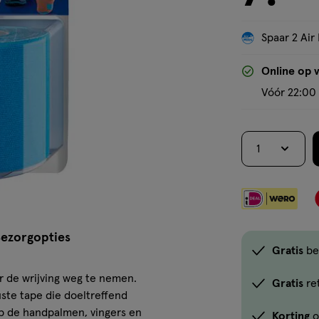
1
stuk,
Spaar 2 Air 
Online op 
Vóór 22:00 
1
ezorgopties
Gratis
be
 de wrijving weg te nemen.
Gratis
re
uste tape die doeltreffend
op de handpalmen, vingers en
Korting
o