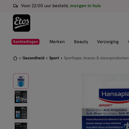
ga
Voor 22:00 uur besteld,
morgen in huis
naar
de
hoofd
content
ga
Merken
Beauty
Verzorging
Aanbiedingen
naar
de
Je
Gezondheid
Sport
Sporttape, braces & steunproducten
zoekbalk
bent
ga
hier:
naar
de
footer