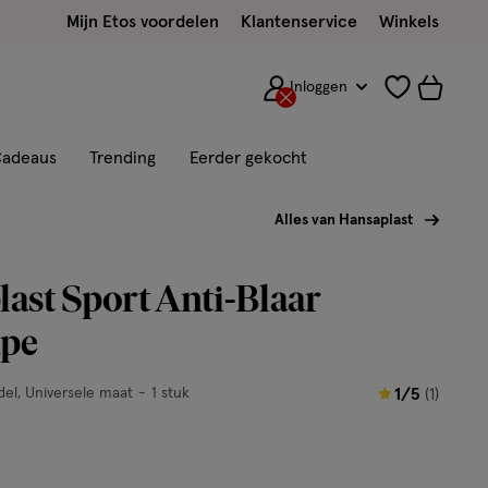
Mijn Etos voordelen
Klantenservice
Winkels
Inloggen
adeaus
Trending
Eerder gekocht
Alles van Hansaplast
ast Sport Anti-Blaar
ape
1
del
Universele maat
1 stuk
1/5
(1)
van
5
sterren