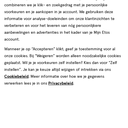
combineren we je klik- en zoekgedrag met je persoonlijke
voorkeuren en je aankopen in je account. We gebruiken deze
informatie voor analyse-doeleinden om onze klantinzichten te
verbeteren en voor het leveren van nóg persoonlijkere
aanbevelingen en advertenties in het kader van je Mijn Etos
account.
Wanneer je op “Accepteren” klikt, geef je toestemming voor al
€ 7.99
7
.
99
onze cookies. Bij “Weigeren” worden alleen noodzakelijke cookies
geplaatst. Wil je je voorkeuren zelf instellen? Kies dan voor “Zelf
Spaar 3 Air Miles
instellen”. Je kan je keuze altijd wijzigen of intrekken via ons
Cookiebeleid
. Meer informatie over hoe we je gegevens
Online op voorraad
verwerken lees je in ons
Privacybeleid
.
Voor 22:00 besteld, maandag in huis
1
In mijn winkelmandje
verhoog
aantal
met