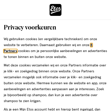
ga
Voor 22:00 uur besteld, maandag in huis
naar
de
Menu
hoofd
Zoeken
Privacy voorkeuren
content
›
›
ga
Interactie
naar
Wij gebruiken cookies (en vergelijkbare technieken) om onze
Je
Sporttape, braces & steunproducten
Alles van Hansaplast
met
de
website te verbeteren. Daarnaast gebruiken wij en onze
8
bent
Hansaplast Sport Stevige Sporttape
dit
zoekbalk
Partners
cookies om je persoonlijke aanbevelingen en advertenties
ers
Weleda
hier:
veld
ga
Breed 3,75 CM x 10 M
te tonen binnen en buiten onze website.
opent
naar
Met deze cookies verzamelen wij en onze Partners informatie over
een
de
medisch
medisch hulpmiddel
Large
1 stuk
je klik- en zoekgedrag binnen onze website. Onze Partners
volledig
hulpmiddel,
footer
verzamelen mogelijk ook informatie over je klik- en zoekgedrag
venster
Large,
buiten onze website. Hiermee kunnen we de website en app, onze
1
toevoegen
met
aanbevelingen en advertenties aanpassen aan je interesses. Zoek
stuk,
aan
geavanceerde
je bijvoorbeeld op shampoo, dan kun je een advertentie over
verlanglijst
zoekopties
shampoo te zien krijgen.
Als je een Mijn Etos account hebt en hierop bent ingelogd, dan