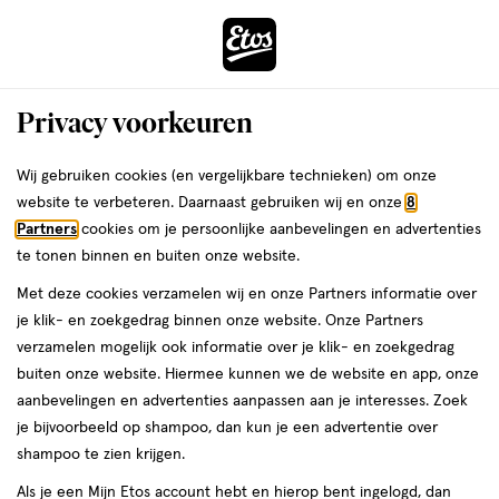
ga
Voor 22:00 uur besteld,
morgen in huis
naar
de
Menu
hoofd
Zoeken
Privacy voorkeuren
content
›
›
ga
Interactie
naar
Wij gebruiken cookies (en vergelijkbare technieken) om onze
Je
Bodylotion
Alles van Happy Earth
met
de
website te verbeteren. Daarnaast gebruiken wij en onze
8
bent
Happy Earth 100% Natuurlijke Soft
dit
zoekbalk
Partners
cookies om je persoonlijke aanbevelingen en advertenties
ers
Weleda
hier:
veld
ga
Bodylotion 200 ML
te tonen binnen en buiten onze website.
opent
naar
Met deze cookies verzamelen wij en onze Partners informatie over
een
de
200
3
200 ML
lotion
3/5
(2)
je klik- en zoekgedrag binnen onze website. Onze Partners
volledig
ML,
footer
van
verzamelen mogelijk ook informatie over je klik- en zoekgedrag
venster
lotion
5
1+1
buiten onze website. Hiermee kunnen we de website en app, onze
met
toevoegen
sterren
gratis
aanbevelingen en advertenties aanpassen aan je interesses. Zoek
geavanceerde
aan
op
je bijvoorbeeld op shampoo, dan kun je een advertentie over
zoekopties
verlanglijst
basis
shampoo te zien krijgen.
van
Als je een Mijn Etos account hebt en hierop bent ingelogd, dan
2