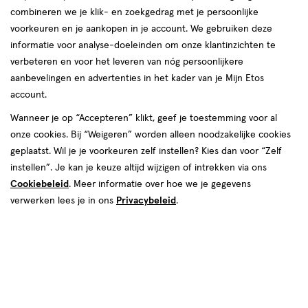
combineren we je klik- en zoekgedrag met je persoonlijke
reviews
voorkeuren en je aankopen in je account. We gebruiken deze
informatie voor analyse-doeleinden om onze klantinzichten te
verbeteren en voor het leveren van nóg persoonlijkere
aanbevelingen en advertenties in het kader van je Mijn Etos
account.
Wanneer je op “Accepteren” klikt, geef je toestemming voor al
€ 10.99
10
.
onze cookies. Bij “Weigeren” worden alleen noodzakelijke cookies
99
1+1 gratis
Product
geplaatst. Wil je je voorkeuren zelf instellen? Kies dan voor “Zelf
badge
Je bespaart €10,99 bij 2 stuks
instellen”. Je kan je keuze altijd wijzigen of intrekken via ons
tooltip
Cookiebeleid
. Meer informatie over hoe we je gegevens
Spaar 4 Air Miles
verwerken lees je in ons
Privacybeleid
.
Online op voorraad
Vóór 22:00 uur besteld, morgen in huis
2
In mijn winkelmandje
verhoog
aantal