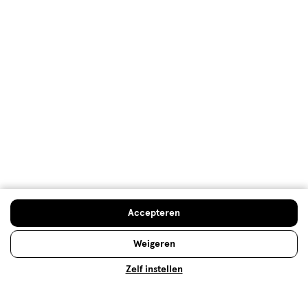
De top 10 van best verkochte
bodylotion
Er bestaan veel verschillende soorten bodylotions.
Doe de huidcheck
Accepteren
Wij hebben onze top 10 meest verkochte bodylotion
op een rij gezet, om je te helpen een keuze te
Weigeren
maken.
Zelf instellen
Lees meer