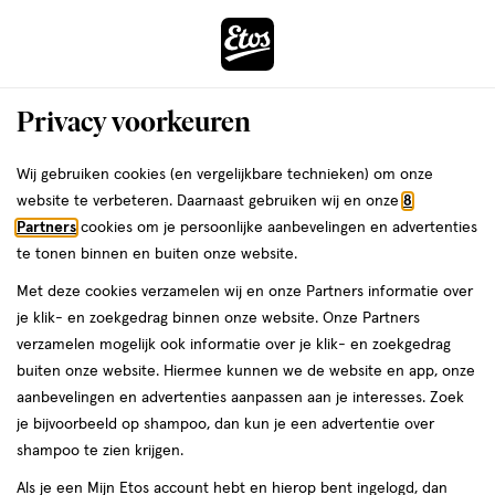
ga
Voor 22:00 uur besteld, maandag in huis
naar
de
Menu
hoofd
Zoeken
Privacy voorkeuren
content
›
›
ga
Interactie
naar
Wij gebruiken cookies (en vergelijkbare technieken) om onze
Je
EHBO voor de huid
Alles van HeltiQ
met
de
website te verbeteren. Daarnaast gebruiken wij en onze
8
bent
Heltiq Honing Wondgel 15 gram
dit
zoekbalk
Partners
cookies om je persoonlijke aanbevelingen en advertenties
ers
Weleda
hier:
veld
ga
te tonen binnen en buiten onze website.
medisch
5
medisch hulpmiddel
15 GR
5/5
(1)
opent
naar
Met deze cookies verzamelen wij en onze Partners informatie over
hulpmiddel,
van
een
de
15
je klik- en zoekgedrag binnen onze website. Onze Partners
5
volledig
footer
GR,
verzamelen mogelijk ook informatie over je klik- en zoekgedrag
toevoegen
sterren
venster
buiten onze website. Hiermee kunnen we de website en app, onze
aan
op
met
aanbevelingen en advertenties aanpassen aan je interesses. Zoek
verlanglijst
basis
geavanceerde
je bijvoorbeeld op shampoo, dan kun je een advertentie over
van
zoekopties
shampoo te zien krijgen.
1
reviews
Als je een Mijn Etos account hebt en hierop bent ingelogd, dan