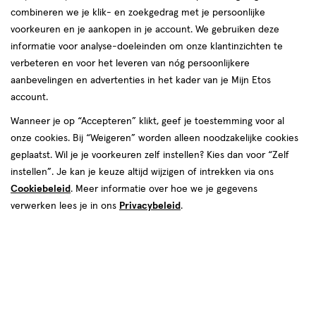
Instellingen aanpassen
combineren we je klik- en zoekgedrag met je persoonlijke
voorkeuren en je aankopen in je account. We gebruiken deze
informatie voor analyse-doeleinden om onze klantinzichten te
verbeteren en voor het leveren van nóg persoonlijkere
Video
aanbevelingen en advertenties in het kader van je Mijn Etos
account.
€ 9.99
9
.
99
Wanneer je op “Accepteren” klikt, geef je toestemming voor al
onze cookies. Bij “Weigeren” worden alleen noodzakelijke cookies
Spaar 3 Air Miles
geplaatst. Wil je je voorkeuren zelf instellen? Kies dan voor “Zelf
instellen”. Je kan je keuze altijd wijzigen of intrekken via ons
Online op voorraad
Cookiebeleid
. Meer informatie over hoe we je gegevens
Voor 22:00 besteld, maandag in huis
verwerken lees je in ons
Privacybeleid
.
1
In mijn winkelmandje
verhoog
aantal
met
één