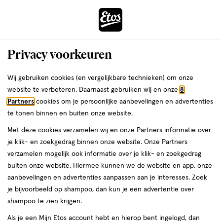
ga
Voor 22:00 uur besteld, maandag in huis
naar
de
Menu
hoofd
Zoeken
Privacy voorkeuren
content
›
›
ga
Interactie
naar
Wij gebruiken cookies (en vergelijkbare technieken) om onze
Je
Schoonmaakartikelen
Alles van HG
met
de
website te verbeteren. Daarnaast gebruiken wij en onze
8
bent
HG Badkamerreiniger Extra Glans 500
dit
zoekbalk
Partners
cookies om je persoonlijke aanbevelingen en advertenties
ers
Weleda
hier:
veld
ga
ML
te tonen binnen en buiten onze website.
opent
naar
Met deze cookies verzamelen wij en onze Partners informatie over
een
de
500
500 ML
je klik- en zoekgedrag binnen onze website. Onze Partners
volledig
ML,
footer
verzamelen mogelijk ook informatie over je klik- en zoekgedrag
venster
buiten onze website. Hiermee kunnen we de website en app, onze
toevoegen
met
aanbevelingen en advertenties aanpassen aan je interesses. Zoek
aan
geavanceerde
je bijvoorbeeld op shampoo, dan kun je een advertentie over
verlanglijst
zoekopties
shampoo te zien krijgen.
Als je een Mijn Etos account hebt en hierop bent ingelogd, dan