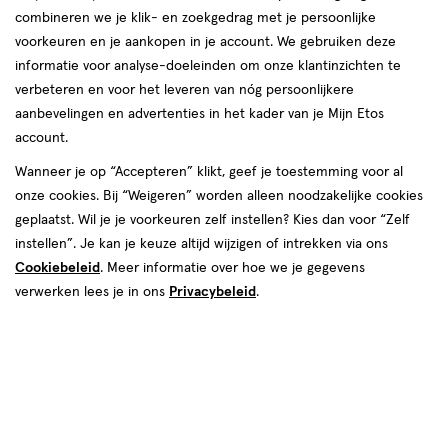
combineren we je klik- en zoekgedrag met je persoonlijke
voorkeuren en je aankopen in je account. We gebruiken deze
informatie voor analyse-doeleinden om onze klantinzichten te
verbeteren en voor het leveren van nóg persoonlijkere
aanbevelingen en advertenties in het kader van je Mijn Etos
€ 7.99
7
.
99
account.
Spaar 3 Air Miles
Wanneer je op “Accepteren” klikt, geef je toestemming voor al
onze cookies. Bij “Weigeren” worden alleen noodzakelijke cookies
Online op voorraad
geplaatst. Wil je je voorkeuren zelf instellen? Kies dan voor “Zelf
Voor 22:00 besteld, maandag in huis
instellen”. Je kan je keuze altijd wijzigen of intrekken via ons
Cookiebeleid
. Meer informatie over hoe we je gegevens
Beperkt beschikbaar in winkels
<p>Dit
verwerken lees je in ons
Privacybeleid
.
product
is
1
In mijn winkelmandje
verhoog
niet
aantal
in
met
alle
één
winkels