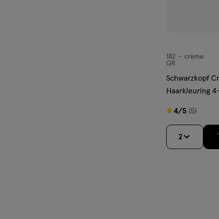
182
crème
crème
GR
Schwarzkopf C
Haarkleuring 4-
Donkerbruin
4
4/5
(5)
van
5
2
sterren
op
basis
van
5
reviews