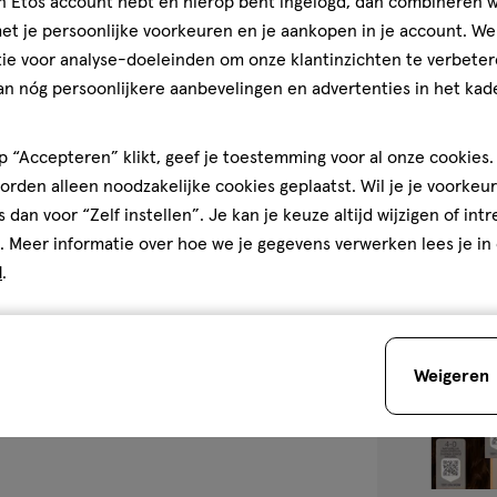
jn Etos account hebt en hierop bent ingelogd, dan combineren w
Max Factor Bro
t je persoonlijke voorkeuren en je aankopen in je account. W
Wenkbrauwpot
ie voor analyse-doeleinden om onze klantinzichten te verbeter
Brown
4.2
4.2/5
(90)
an nóg persoonlijkere aanbevelingen en advertenties in het kade
van
5
 “Accepteren” klikt, geef je toestemming voor al onze cookies. 
sterren
2
rden alleen noodzakelijke cookies geplaatst. Wil je je voorkeur
op
s dan voor “Zelf instellen”. Je kan je keuze altijd wijzigen of int
basis
. Meer informatie over hoe we je gegevens verwerken lees je in
van
d
.
90
toevoegen
reviews
aan
verlanglijst
Weigeren