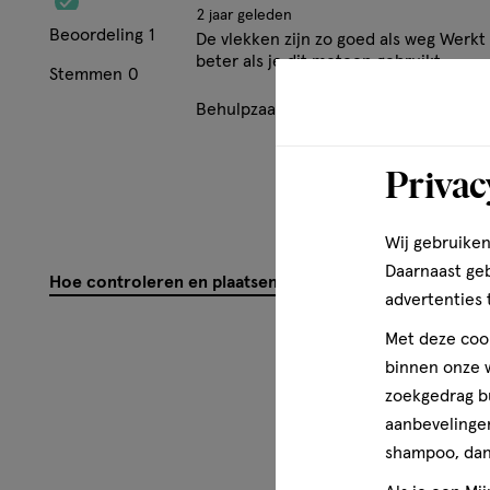
2 jaar geleden
Beoordeling
1
De vlekken zijn zo goed als weg Werkt 
beter als je dit meteen gebruikt
Stemmen
0
Behulpzaam?
(
0
)
(
0
)
Mel
Privac
Wij gebruiken
Daarnaast ge
Hoe controleren en plaatsen wij reviews?
advertenties 
Met deze cook
binnen onze w
zoekgedrag b
aanbevelingen
shampoo, dan 