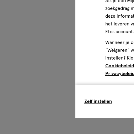
Als je een Mi
zoekgedrag me
deze informat
het leveren v
Etos account.
Wanneer je op
“Weigeren” wo
instellen? Kie
Cookiebeleid
Privacybelei
Zelf instellen