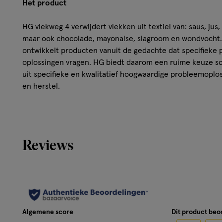
Het product
HG vlekweg 4 verwijdert vlekken uit textiel van: saus, jus,
maar ook chocolade, mayonaise, slagroom en wondvocht.
ontwikkelt producten vanuit de gedachte dat specifieke
oplossingen vragen. HG biedt daarom een ruime keuze 
uit specifieke en kwalitatief hoogwaardige probleemoplo
en herstel.
Gebruik
Behandel eerst een klein onopvallend deel van de stof en
Verwijder zoveel mogelijk resten van de vlek. Let ook op 
Reviews
emmer met 1 liter heet water en los HG vlekweg 4 hier in
met de vlek onder en laat het 30 minunten weken. Let we
textiel. Spoel het vervolgens goed uit met warm water.
Algemene score
Dit product be