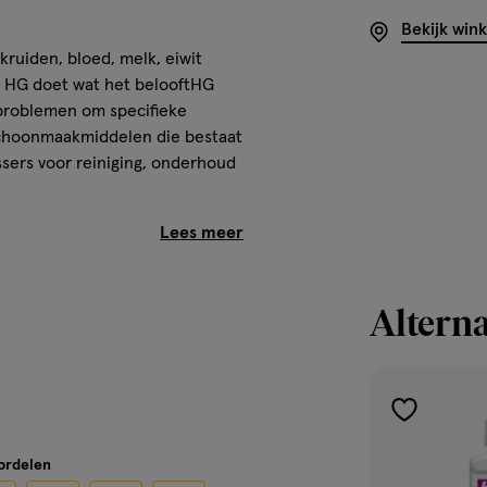
Bekijk win
 kruiden, bloed, melk, eiwit
 HG doet wat het belooftHG
 problemen om specifieke
schoonmaakmiddelen die bestaat
ssers voor reiniging, onderhoud
 test het op kleurechtheid.
het wasvoorschrift. Vul een
Alterna
 op. Dompel het textielgedeelte
l op het wasvoorschrift van het
toevoegen
aan
oordelen
verlanglijst