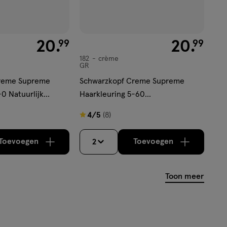
€ 20.99
20
.
€ 20.99
20
.
99
99
182
crème
crème
GR
reme Supreme
Schwarzkopf Creme Supreme
0 Natuurlijk
Haarkleuring 5-60
Chocoladebruin
4
4/5
(8)
van
5
Toevoegen
Toevoegen
2
verhoog aantal met één
,
Limiet bereikt.
verhoog aantal m
Je kan maximaa
sterren
op
Toon meer
basis
van
8
reviews