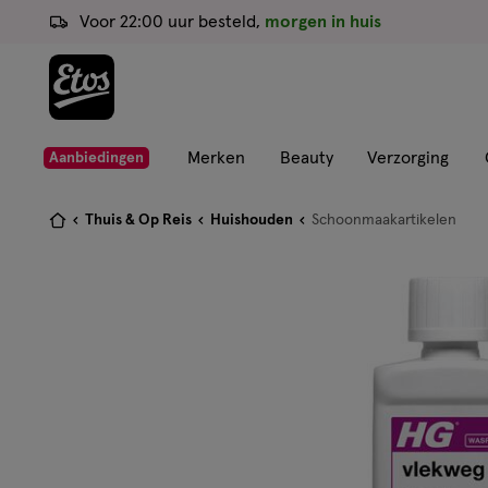
ga
Voor 22:00 uur besteld,
morgen in huis
naar
de
hoofd
content
ga
Merken
Beauty
Verzorging
Aanbiedingen
naar
de
Je
Thuis & Op Reis
Huishouden
Schoonmaakartikelen
zoekbalk
bent
ga
hier:
naar
de
footer