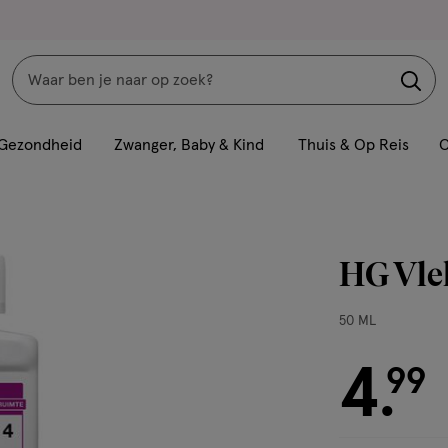
Zoeken
Interactie
met
Gezondheid
Zwanger, Baby & Kind
Thuis & Op Reis
C
dit
veld
opent
een
HG Vle
volledig
venster
50
50 ML
met
ML,
geavanceerde
4
€ 4.99
99
zoekopties
.