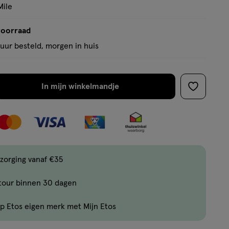
basis
Mile
van
1
voorraad
reviews
uur besteld, morgen in huis
In mijn winkelmandje
verhoog
toevoege
aantal
aan
met
verlanglijs
één
,
Bijna
zorging vanaf €35
uitverkocht!
tour binnen 30 dagen
Er
zijn
p Etos eigen merk met Mijn Etos
nog
maar