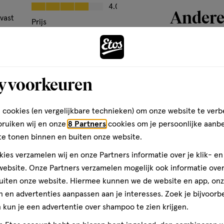
Kwaliteit, 4.0 van 5
4.0
van
Andere
vast
1
Prijs
reviews
Prijs, 5.0 van 5
5.0
den
Gebruiksgemak
toevoegen
Gebruiksgemak, 5.0 van 5
5.0
aan
y voorkeuren
verlanglijst
 cookies (en vergelijkbare technieken) om onze website te verb
bruiken wij en onze
8 Partners
cookies om je persoonlijke aanb
te tonen binnen en buiten onze website.
ies verzamelen wij en onze Partners informatie over je klik- e
ebsite. Onze Partners verzamelen mogelijk ook informatie over 
uiten onze website. Hiermee kunnen we de website en app, on
 en advertenties aanpassen aan je interesses. Zoek je bijvoorb
kun je een advertentie over shampoo te zien krijgen.
1 stuk
wax
wax