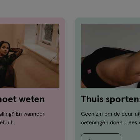
 moet weten
Thuis sporten
en de voordel
alling? En wanneer
Geen zin om de deur uit
t uit.
oefeningen doen. Lees 