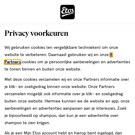
ga
Voor 22:00 uur besteld,
morgen in huis
naar
de
Menu
hoofd
Zoeken
Privacy voorkeuren
content
›
›
ga
Interactie
naar
Wij gebruiken cookies (en vergelijkbare technieken) om onze
Je
Zuigelingenvoeding
Alles van Hipp
met
de
website te verbeteren. Daarnaast gebruiken wij en onze
8
bent
HiPP BIO Combiotik 1
dit
zoekbalk
Partners
cookies om je persoonlijke aanbevelingen en advertenties
ers
Weleda
hier:
veld
ga
Zuigelingenmelk 0-6 Maanden 800
te tonen binnen en buiten onze website.
opent
naar
gram
Met deze cookies verzamelen wij en onze Partners informatie over
een
de
je klik- en zoekgedrag binnen onze website. Onze Partners
volledig
footer
0-
0-6 maanden
800 GR
poeder
verzamelen mogelijk ook informatie over je klik- en zoekgedrag
venster
6
buiten onze website. Hiermee kunnen we de website en app, onze
met
maanden,
aanbevelingen en advertenties aanpassen aan je interesses. Zoek
geavanceerde
800
toevoegen
je bijvoorbeeld op shampoo, dan kun je een advertentie over
zoekopties
GR,
aan
shampoo te zien krijgen.
poeder
verlanglijst
Als je een Mijn Etos account hebt en hierop bent ingelogd, dan