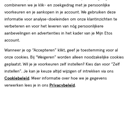
combineren we je klik- en zoekgedrag met je persoonlijke
voorkeuren en je aankopen in je account. We gebruiken deze
informatie voor analyse-doeleinden om onze klantinzichten te
verbeteren en voor het leveren van nóg persoonlijkere
aanbevelingen en advertenties in het kader van je Mijn Etos
account.
€ 17.99
17
.
99
Wanneer je op “Accepteren” klikt, geef je toestemming voor al
onze cookies. Bij “Weigeren” worden alleen noodzakelijke cookies
Vóór 22:00 uur besteld, morgen in huis
geplaatst. Wil je je voorkeuren zelf instellen? Kies dan voor “Zelf
instellen”. Je kan je keuze altijd wijzigen of intrekken via ons
1
In mijn winkelmandje
verhoog
Cookiebeleid
. Meer informatie over hoe we je gegevens
aantal
verwerken lees je in ons
Privacybeleid
.
met
één
,
Bijna
Gratis
bezorging vanaf €35
uitverkocht!
Er
Gratis
retour binnen 30 dagen