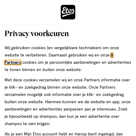
ga
Voor 22:00 uur besteld, maandag in huis
naar
de
Menu
hoofd
Zoeken
Privacy voorkeuren
content
›
›
ga
Interactie
naar
Wij gebruiken cookies (en vergelijkbare technieken) om onze
Je
Assortiment
met
de
website te verbeteren. Daarnaast gebruiken wij en onze
8
bent
Hipp Assortiment
dit
zoekbalk
Partners
cookies om je persoonlijke aanbevelingen en advertenties
ers
Weleda
hier:
veld
ga
te tonen binnen en buiten onze website.
opent
naar
Met deze cookies verzamelen wij en onze Partners informatie over
een
de
je klik- en zoekgedrag binnen onze website. Onze Partners
volledig
footer
verzamelen mogelijk ook informatie over je klik- en zoekgedrag
venster
buiten onze website. Hiermee kunnen we de website en app, onze
met
aanbevelingen en advertenties aanpassen aan je interesses. Zoek
Filteren
(4)
Sorteer
1
geavanceerde
je bijvoorbeeld op shampoo, dan kun je een advertentie over
zoekopties
shampoo te zien krijgen.
Hipp
Als je een Mijn Etos account hebt en hierop bent ingelogd, dan