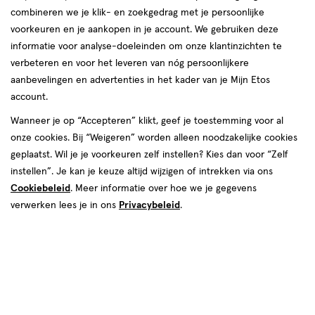
combineren we je klik- en zoekgedrag met je persoonlijke
voorkeuren en je aankopen in je account. We gebruiken deze
producten
informatie voor analyse-doeleinden om onze klantinzichten te
toevoegen
toevoegen
verbeteren en voor het leveren van nóg persoonlijkere
aan
aan
aanbevelingen en advertenties in het kader van je Mijn Etos
verlanglijst
verlanglijst
account.
Wanneer je op “Accepteren” klikt, geef je toestemming voor al
onze cookies. Bij “Weigeren” worden alleen noodzakelijke cookies
geplaatst. Wil je je voorkeuren zelf instellen? Kies dan voor “Zelf
instellen”. Je kan je keuze altijd wijzigen of intrekken via ons
Cookiebeleid
. Meer informatie over hoe we je gegevens
€ 17.99
17
.
€ 17.99
17
.
99
99
0-6
800
poeder
Vanaf 6
800
poeder
verwerken lees je in ons
Privacybeleid
.
0-
Vanaf
maanden
GR
maanden
GR
6
6
HiPP BIO Combiotik 1
HiPP BIO Combiotik 2
maanden,
maanden,
Zuigelingenmelk 0-6 Maanden
Opvolgmelk 6-10 Maanden 800
poeder
poeder
800 gram
gram
Toevoegen
Toevoegen
1
1
verhoog aantal met één
,
Bijna uitverkocht!
verhoog aanta
Er zi