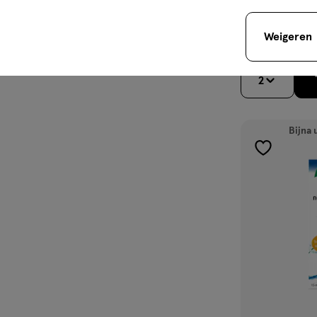
Smoothie 326 
Weigeren
2
Bijna 
toevoegen
aan
verlanglijst