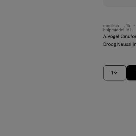
medisch
15
medisch
hulpmiddel
ML
hulpmiddel,
A.Vogel Cinufo
spray
Droog Neusslijm
Spray 15 ML
1