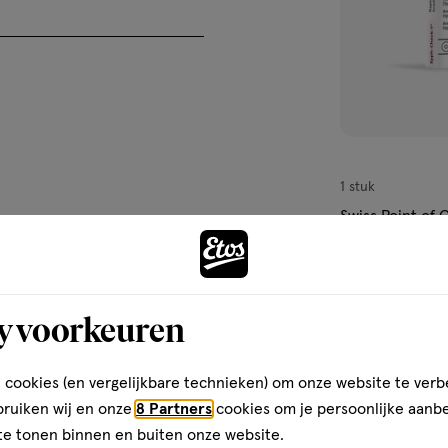
beschikbaar
is
bij
jouw
Etos
winkel.
</p>
1 stuk
Swiss Point of C
syph-check 1 s
y voorkeuren
1
 cookies (en vergelijkbare technieken) om onze website te verb
bruiken wij en onze
8 Partners
cookies om je persoonlijke aanb
te tonen binnen en buiten onze website.