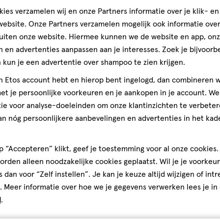
Andere
ies verzamelen wij en onze Partners informatie over je klik- e
ebsite. Onze Partners verzamelen mogelijk ook informatie over 
uiten onze website. Hiermee kunnen we de website en app, on
toevoegen
 en advertenties aanpassen aan je interesses. Zoek je bijvoorb
aan
kun je een advertentie over shampoo te zien krijgen.
verlanglijst
jn Etos account hebt en hierop bent ingelogd, dan combineren w
t je persoonlijke voorkeuren en je aankopen in je account. W
ie voor analyse-doeleinden om onze klantinzichten te verbeter
an nóg persoonlijkere aanbevelingen en advertenties in het kade
 “Accepteren” klikt, geef je toestemming voor al onze cookies. 
rden alleen noodzakelijke cookies geplaatst. Wil je je voorkeur
s dan voor “Zelf instellen”. Je kan je keuze altijd wijzigen of int
. Meer informatie over hoe we je gegevens verwerken lees je in
326 ML
d
.
Shea Moisture 