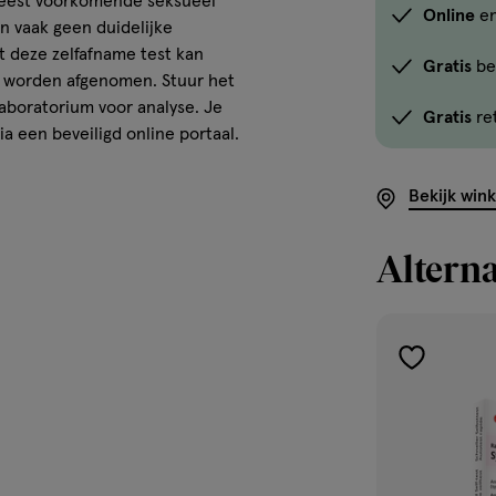
meest voorkomende seksueel
Online
en
button-
n vaak geen duidelijke
-
t deze zelfafname test kan
Gratis
be
link.button-
je worden afgenomen. Stuur het
-
laboratorium voor analyse. Je
Gratis
re
ia een beveiligd online portaal.
icon.c-
store-
stock__link.js-
Bekijk win
store-
stock-
Alterna
link').click()">'B
winkelvoorraad
om
te
toevoegen
zien
aan
of
verlanglijst
dit
product