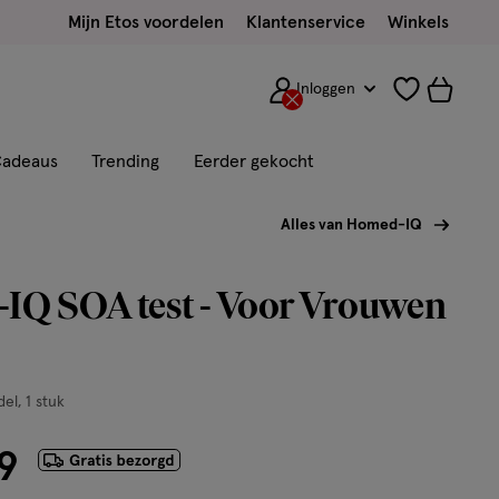
Mijn Etos voordelen
Klantenservice
Winkels
Inloggen
adeaus
Trending
Eerder gekocht
Alles van Homed-IQ
IQ SOA test - Voor Vrouwen
del
1 stuk
9