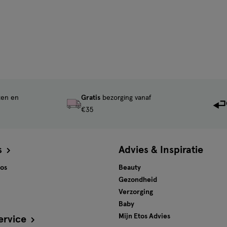
ten en
Gratis
bezorging vanaf
€35
s
Advies & Inspiratie
tos
Beauty
Gezondheid
Verzorging
Baby
Mijn Etos Advies
ervice