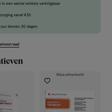
 in een aantal winkels verkrijgbaar
zorging vanaf €35
tour binnen 30 dagen
kelvoorraad
tieven
ekijk
'</em>
Bijna uitverkocht
toevoegen
aan
verlanglijst