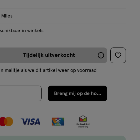
 Miles
chikbaar in winkels
Tijdelijk uitverkocht
De
toevoege
aan
meeste
n mailtje als we dit artikel weer op voorraad
verlanglijs
producten
zijn
Breng mij op de hoogte
binnen
2
werkdagen
weer
op
ent.querySelector('.c-
voorraad