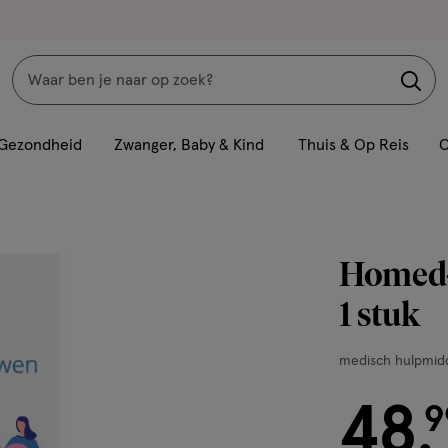
Zoeken
Interactie
met
Gezondheid
Zwanger, Baby & Kind
Thuis & Op Reis
C
dit
veld
opent
een
Homed-
volledig
venster
1 stuk
met
geavanceerde
medisch
medisch hulpmid
zoekopties
hulpmiddel,
48
1
€ 48.99
9
.
stuk,