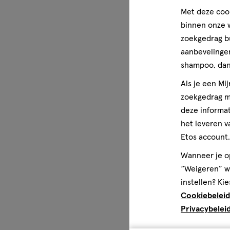
Met deze cook
binnen onze w
zoekgedrag b
aanbevelingen
shampoo, dan 
Als je een Mi
zoekgedrag me
deze informat
het leveren v
Etos account.
Wanneer je op
“Weigeren” wo
instellen? Kie
Cookiebeleid
Privacybelei