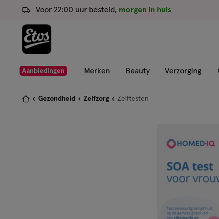
ga
Voor 22:00 uur besteld,
morgen in huis
naar
de
hoofd
content
ga
Merken
Beauty
Verzorging
Aanbiedingen
naar
de
Je
Gezondheid
Zelfzorg
Zelftesten
zoekbalk
bent
ga
hier:
naar
de
footer