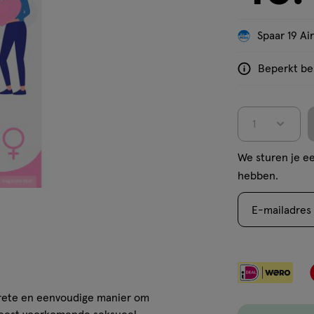
'Bekijk winkelvoorraad'
Spaar 19 Air
Beperkt bes
<p>Dit
product
is
1
niet
in
We sturen je ee
alle
hebben.
winkels
te
E-mailadres
koop.
Gebruik
de
optie
<em
rete en eenvoudige manier om
onclick="docum