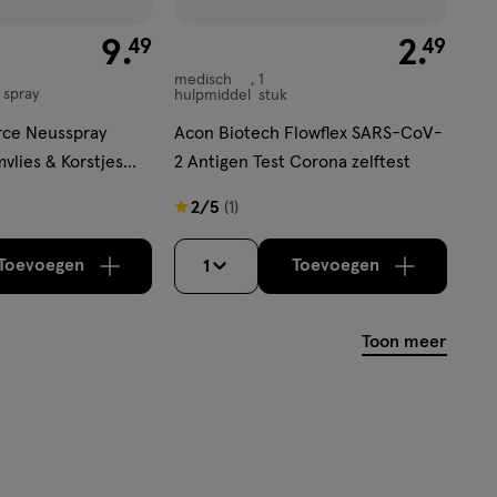
€ 9.49
9
.
€ 2.49
2
.
49
49
medisch
1
medisch
spray
hulpmiddel
stuk
hulpmiddel,
rce Neusspray
Acon Biotech Flowflex SARS-CoV-
vlies & Korstjes
2 Antigen Test Corona zelftest
2
2/5
(1)
van
5
Toevoegen
Toevoegen
1
verhoog aantal met één
,
Bijna uitverkocht!
verhoog aantal m
Er zijn nog
sterren
op
Toon meer
basis
van
1
reviews