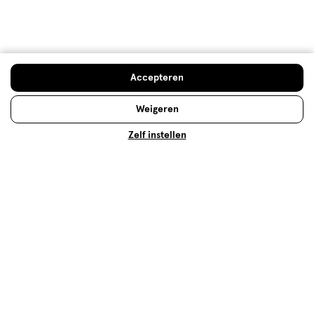
Parfum kiezen: dit parfum past bij
jou!
Ben je dol op parfum, maar kun je niet kiezen tussen
Accepteren
het grote aanbod aan geurtjes? Ontdek welk parfum
het beste bij je past met onze geurenwijzer!
Weigeren
Lees meer
Zelf instellen
Op zoek naar iets anders?
Top 10 cadeau
Eau de Toilette
Assortiment
500+ winkels
, altijd in de buurt
Trending
producten en merken