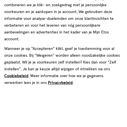
combineren we je klik- en zoekgedrag met je persoonlijke
reviews
voorkeuren en je aankopen in je account. We gebruiken deze
informatie voor analyse-doeleinden om onze klantinzichten te
verbeteren en voor het leveren van nóg persoonlijkere
aanbevelingen en advertenties in het kader van je Mijn Etos
account.
Wanneer je op “Accepteren” klikt, geef je toestemming voor al
onze cookies. Bij “Weigeren” worden alleen noodzakelijke cookies
Kies je variant
geplaatst. Wil je je voorkeuren zelf instellen? Kies dan voor “Zelf
50 ML
75 ML
instellen”. Je kan je keuze altijd wijzigen of intrekken via ons
Cookiebeleid
. Meer informatie over hoe we je gegevens
van € 111.00 voor € 37.99
Adviesprijs*:
111
.
00
verwerken lees je in ons
Privacybeleid
.
*Aanbevolen verkoopprijs leverancier
37
.
99
Spaar 15 Air Miles
Online bijna uitverkocht
Vóór 22:00 uur besteld, morgen in huis