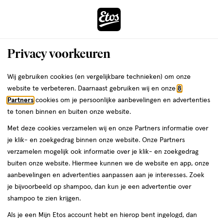
ga
Voor 22:00 uur besteld,
morgen in huis
naar
de
Menu
hoofd
Zoeken
Privacy voorkeuren
content
›
›
ga
Interactie
naar
Wij gebruiken cookies (en vergelijkbare technieken) om onze
Je
Eau de Toilette
Alles van Hugo Boss
met
de
website te verbeteren. Daarnaast gebruiken wij en onze
8
bent
Hugo Boss Orange Woman Eau De
dit
zoekbalk
Partners
cookies om je persoonlijke aanbevelingen en advertenties
ers
Weleda
hier:
veld
ga
Toilette 75 ML
te tonen binnen en buiten onze website.
opent
naar
Met deze cookies verzamelen wij en onze Partners informatie over
een
de
75
4.8
75 ML
spray
4.8/5
(5)
je klik- en zoekgedrag binnen onze website. Onze Partners
volledig
ML,
footer
van
verzamelen mogelijk ook informatie over je klik- en zoekgedrag
venster
spray
5
buiten onze website. Hiermee kunnen we de website en app, onze
met
toevoegen
sterren
aanbevelingen en advertenties aanpassen aan je interesses. Zoek
geavanceerde
aan
op
je bijvoorbeeld op shampoo, dan kun je een advertentie over
zoekopties
verlanglijst
basis
shampoo te zien krijgen.
van
Als je een Mijn Etos account hebt en hierop bent ingelogd, dan
5