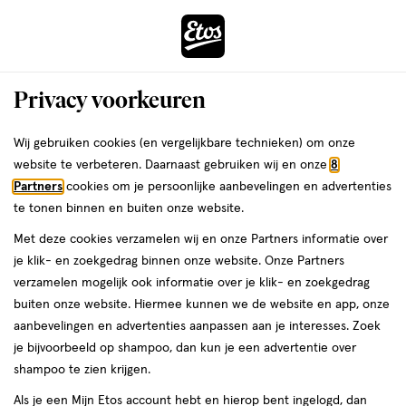
ga
Voor 22:00 uur besteld,
morgen in huis
naar
de
Menu
hoofd
Zoeken
Privacy voorkeuren
content
›
›
ga
Interactie
naar
Wij gebruiken cookies (en vergelijkbare technieken) om onze
Je
Tandenragers
Alles van Interprox
met
de
website te verbeteren. Daarnaast gebruiken wij en onze
8
bent
Interprox Mini Conical Ragers Rood
dit
zoekbalk
Partners
cookies om je persoonlijke aanbevelingen en advertenties
ers
Weleda
hier:
veld
ga
PHD 1.2 mm 6 stuks
te tonen binnen en buiten onze website.
opent
naar
Met deze cookies verzamelen wij en onze Partners informatie over
een
de
6
6 stuks
je klik- en zoekgedrag binnen onze website. Onze Partners
volledig
stuks,
footer
verzamelen mogelijk ook informatie over je klik- en zoekgedrag
venster
buiten onze website. Hiermee kunnen we de website en app, onze
toevoegen
met
aanbevelingen en advertenties aanpassen aan je interesses. Zoek
aan
geavanceerde
je bijvoorbeeld op shampoo, dan kun je een advertentie over
verlanglijst
zoekopties
shampoo te zien krijgen.
Als je een Mijn Etos account hebt en hierop bent ingelogd, dan