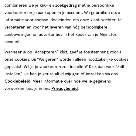
combineren we je klik- en zoekgedrag met je persoonlijke
Instellingen aanpassen
voorkeuren en je aankopen in je account. We gebruiken deze
informatie voor analyse-doeleinden om onze klantinzichten te
verbeteren en voor het leveren van nóg persoonlijkere
aanbevelingen en advertenties in het kader van je Mijn Etos
account.
Video
Wanneer je op “Accepteren” klikt, geef je toestemming voor al
€ 6.89
6
.
89
onze cookies. Bij “Weigeren” worden alleen noodzakelijke cookies
geplaatst. Wil je je voorkeuren zelf instellen? Kies dan voor “Zelf
Spaar 2 Air Miles
instellen”. Je kan je keuze altijd wijzigen of intrekken via ons
Cookiebeleid
. Meer informatie over hoe we je gegevens
Online op voorraad
verwerken lees je in ons
Privacybeleid
.
Vóór 22:00 uur besteld, morgen in huis
1
In mijn winkelmandje
verhoog
aantal
met