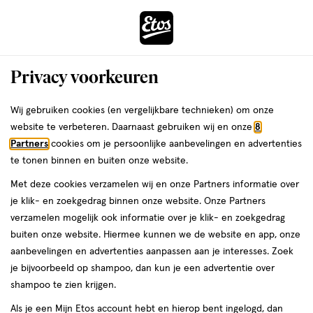
ga
Voor 22:00 uur besteld, maandag in huis
naar
de
Menu
hoofd
Zoeken
Privacy voorkeuren
content
›
›
ga
Interactie
naar
Wij gebruiken cookies (en vergelijkbare technieken) om onze
Je
Tandenragers
Alles van Interprox
met
de
website te verbeteren. Daarnaast gebruiken wij en onze
8
bent
Interprox Nano Ragers Roze PHD 0.7
dit
zoekbalk
Partners
cookies om je persoonlijke aanbevelingen en advertenties
ers
Weleda
hier:
veld
ga
mm 6 stuks
te tonen binnen en buiten onze website.
opent
naar
Met deze cookies verzamelen wij en onze Partners informatie over
een
de
6
6 stuks
je klik- en zoekgedrag binnen onze website. Onze Partners
volledig
stuks,
footer
verzamelen mogelijk ook informatie over je klik- en zoekgedrag
venster
buiten onze website. Hiermee kunnen we de website en app, onze
toevoegen
met
aanbevelingen en advertenties aanpassen aan je interesses. Zoek
aan
geavanceerde
je bijvoorbeeld op shampoo, dan kun je een advertentie over
verlanglijst
zoekopties
shampoo te zien krijgen.
Als je een Mijn Etos account hebt en hierop bent ingelogd, dan