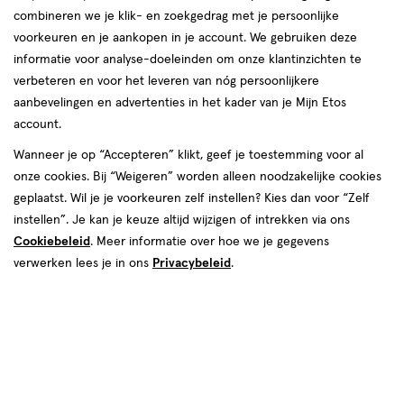
combineren we je klik- en zoekgedrag met je persoonlijke
Instellingen aanpassen
voorkeuren en je aankopen in je account. We gebruiken deze
informatie voor analyse-doeleinden om onze klantinzichten te
verbeteren en voor het leveren van nóg persoonlijkere
aanbevelingen en advertenties in het kader van je Mijn Etos
account.
Video
Wanneer je op “Accepteren” klikt, geef je toestemming voor al
€ 6.99
6
.
99
onze cookies. Bij “Weigeren” worden alleen noodzakelijke cookies
geplaatst. Wil je je voorkeuren zelf instellen? Kies dan voor “Zelf
Spaar 2 Air Miles
instellen”. Je kan je keuze altijd wijzigen of intrekken via ons
Cookiebeleid
. Meer informatie over hoe we je gegevens
Online op voorraad
verwerken lees je in ons
Privacybeleid
.
Voor 22:00 besteld, maandag in huis
1
In mijn winkelmandje
verhoog
aantal
met