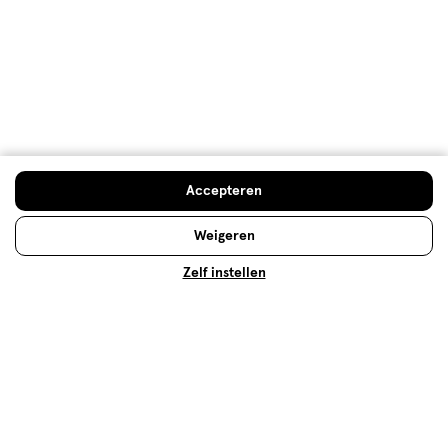
Thuisbevalling: alles wat je moet
weten
Waar moet je allemaal op letten bij een
thuisbevalling? En wanneer moet je alsnog naar het
ziekenhuis? Wij leggen het uit.
Accepteren
Lees meer
Weigeren
Zelf instellen
Op zoek naar iets anders?
Assortiment
Essentiële olie
Aanbiedingen
500+ winkels
, altijd in de buurt