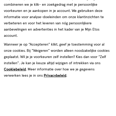
combineren we je klik- en zoekgedrag met je persoonlijke
reviews
voorkeuren en je aankopen in je account. We gebruiken deze
informatie voor analyse-doeleinden om onze klantinzichten te
verbeteren en voor het leveren van nóg persoonlijkere
aanbevelingen en advertenties in het kader van je Mijn Etos
€ 5.99
5
.
99
1+1 gratis
Product
account.
badge
Je bespaart €5,99 bij 2 stuks
Wanneer je op “Accepteren” klikt, geef je toestemming voor al
tooltip
onze cookies. Bij “Weigeren” worden alleen noodzakelijke cookies
Spaar 2 Air Miles
geplaatst. Wil je je voorkeuren zelf instellen? Kies dan voor “Zelf
instellen”. Je kan je keuze altijd wijzigen of intrekken via ons
Online op voorraad
Cookiebeleid
. Meer informatie over hoe we je gegevens
Voor 22:00 besteld, maandag in huis
verwerken lees je in ons
Privacybeleid
.
2
In mijn winkelmandje
verhoog
aantal
met
één
,