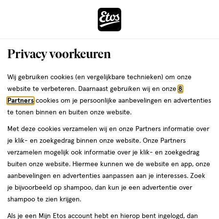
ga
Voor 22:00 uur besteld, maandag in huis
naar
de
Menu
hoofd
Zoeken
Privacy voorkeuren
content
›
›
ga
Interactie
naar
Wij gebruiken cookies (en vergelijkbare technieken) om onze
Je
Essentiële olie
Alles van Jacob Hooy
met
de
website te verbeteren. Daarnaast gebruiken wij en onze
8
bent
Jacob Hooy Essentiële Olie Ceder 10
dit
zoekbalk
Partners
cookies om je persoonlijke aanbevelingen en advertenties
ers
Weleda
hier:
veld
ga
ML
te tonen binnen en buiten onze website.
opent
naar
Met deze cookies verzamelen wij en onze Partners informatie over
een
de
10
5
10 ML
olie
5/5
(1)
je klik- en zoekgedrag binnen onze website. Onze Partners
volledig
ML,
footer
van
verzamelen mogelijk ook informatie over je klik- en zoekgedrag
venster
olie
5
1+1
buiten onze website. Hiermee kunnen we de website en app, onze
met
toevoegen
sterren
gratis
aanbevelingen en advertenties aanpassen aan je interesses. Zoek
geavanceerde
aan
op
je bijvoorbeeld op shampoo, dan kun je een advertentie over
zoekopties
verlanglijst
basis
shampoo te zien krijgen.
van
Als je een Mijn Etos account hebt en hierop bent ingelogd, dan
1