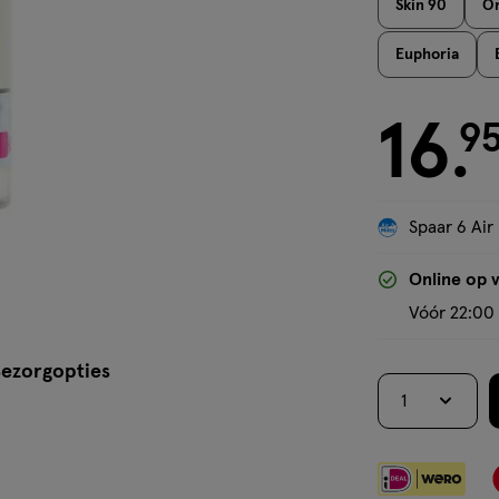
Skin 90
Or
Euphoria
16
€ 16.95
9
.
Spaar 6 Air
Online op 
Vóór 22:00 
ezorgopties
1