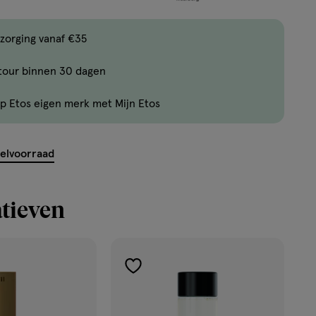
één
,
Bijna
zorging vanaf €35
uitverkocht!
tour binnen 30 dagen
Er
zijn
p Etos eigen merk met Mijn Etos
nog
maar
24
kelvoorraad
producten
op
tieven
voorraad.
toevoegen
aan
verlanglijst