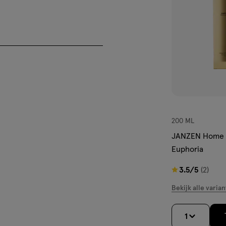
200 ML
JANZEN Home F
Euphoria
3.5
3.5/5
(2)
van
Bekijk alle varian
5
sterren
1
op