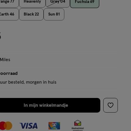
ange 77
Heavenly
Grey 04
Fuchsia 69
Earth 46
Black 22
Sun 81
5
 Miles
voorraad
uur besteld, morgen in huis
In mijn winkelmandje
verhoog
toevoege
aantal
aan
met
verlanglijs