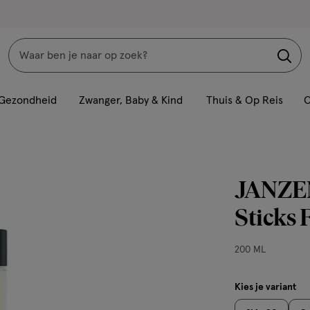
Zoeken
Interactie
met
Gezondheid
Zwanger, Baby & Kind
Thuis & Op Reis
C
dit
veld
opent
een
JANZEN
volledig
venster
Sticks 
met
geavanceerde
200
200 ML
zoekopties
ML,
Kies je variant