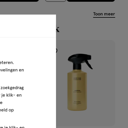
Toon meer
n bekeken ook
toevoegen
aan
eteren.
verlanglijst
evelingen en
n zoekgedrag
je klik- en
ze
eeld op
e je klik- en