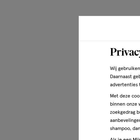
Privac
Wij gebruiken
Daarnaast ge
advertenties 
Met deze cook
binnen onze w
zoekgedrag b
aanbevelingen
shampoo, dan 
Als je een Mi