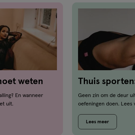
 moet weten
Thuis sporten
en de voordel
alling? En wanneer
Geen zin om de deur uit
t uit.
oefeningen doen. Lees 
Lees meer