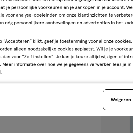
t je persoonlijke voorkeuren en je aankopen in je account. W
2 stuks
ie voor analyse-doeleinden om onze klantinzichten te verbeter
JANZEN Giftse
an nóg persoonlijkere aanbevelingen en advertenties in het kade
Euphoria 2 stu
 “Accepteren” klikt, geef je toestemming voor al onze cookies. 
rden alleen noodzakelijke cookies geplaatst. Wil je je voorkeur
1
s dan voor “Zelf instellen”. Je kan je keuze altijd wijzigen of int
. Meer informatie over hoe we je gegevens verwerken lees je in
d
.
toevoegen
aan
verlanglijst
Weigeren