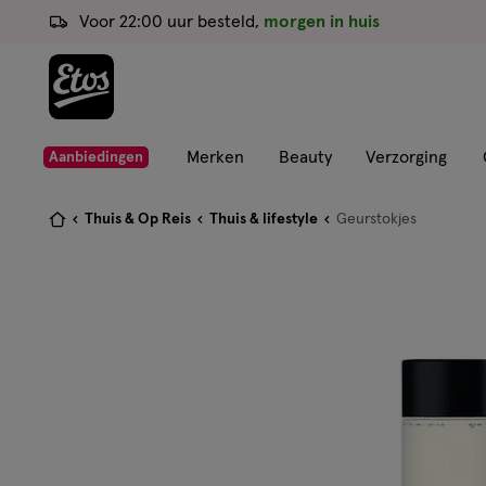
ga
Voor 22:00 uur besteld,
morgen in huis
naar
de
hoofd
content
ga
Merken
Beauty
Verzorging
Aanbiedingen
naar
de
Je
Thuis & Op Reis
Thuis & lifestyle
Geurstokjes
zoekbalk
bent
ga
hier:
naar
de
footer