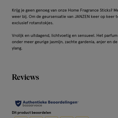
Krijg je geen genoeg van onze Home Fragrance Sticks? Met 
weer bij. Om de geursensatie van JANZEN keer op keer te
exclusief rotanstokjes.
Vrolijk en uitdagend, lichtvoetig en sensueel. Het parfum
onder meer geurige jasmijn, zachte gardenia, anjer en de
ylang.
Hoe werkt het?
Gebruik
Reviews
Ingrediёnten
Meer over
Dit product beoordelen