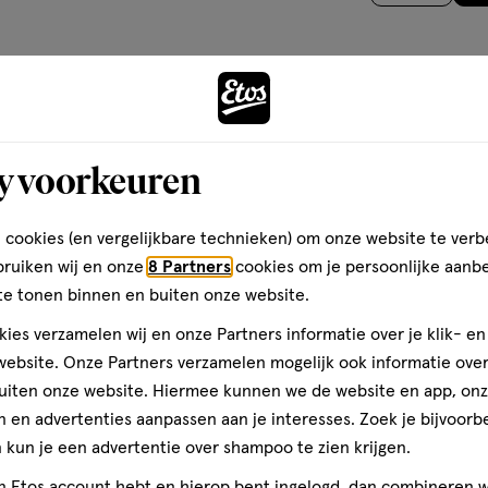
basis
van
2
Andere
reviews
y voorkeuren
toevoegen
aan
 cookies (en vergelijkbare technieken) om onze website te verb
verlanglijst
bruiken wij en onze
8 Partners
cookies om je persoonlijke aanb
te tonen binnen en buiten onze website.
ies verzamelen wij en onze Partners informatie over je klik- e
ebsite. Onze Partners verzamelen mogelijk ook informatie over 
uiten onze website. Hiermee kunnen we de website en app, on
 en advertenties aanpassen aan je interesses. Zoek je bijvoorb
kun je een advertentie over shampoo te zien krijgen.
jn Etos account hebt en hierop bent ingelogd, dan combineren w