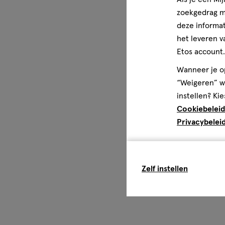
zoekgedrag me
deze informat
het leveren v
Etos account.
Wanneer je op
“Weigeren” wo
instellen? Kie
Cookiebeleid
Privacybelei
Zelf instellen