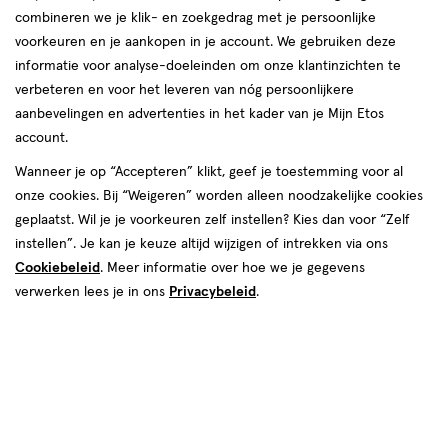
combineren we je klik- en zoekgedrag met je persoonlijke
reviews
voorkeuren en je aankopen in je account. We gebruiken deze
informatie voor analyse-doeleinden om onze klantinzichten te
verbeteren en voor het leveren van nóg persoonlijkere
aanbevelingen en advertenties in het kader van je Mijn Etos
€ 6.99
6
.
99
1+1 gratis
Product
account.
badge
Je bespaart €6,99 bij 2 stuks
Wanneer je op “Accepteren” klikt, geef je toestemming voor al
tooltip
onze cookies. Bij “Weigeren” worden alleen noodzakelijke cookies
Spaar 2 Air Miles
geplaatst. Wil je je voorkeuren zelf instellen? Kies dan voor “Zelf
instellen”. Je kan je keuze altijd wijzigen of intrekken via ons
Online op voorraad
Cookiebeleid
. Meer informatie over hoe we je gegevens
Vóór 22:00 uur besteld, morgen in huis
verwerken lees je in ons
Privacybeleid
.
2
In mijn winkelmandje
verhoog
aantal
met
één
,