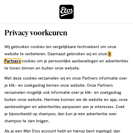
ga
Voor 22:00 uur besteld,
morgen in huis
naar
de
Menu
hoofd
Zoeken
Privacy voorkeuren
content
›
›
ga
Interactie
naar
Wij gebruiken cookies (en vergelijkbare technieken) om onze
Je
Douchegel
Alles van Kneipp
met
de
website te verbeteren. Daarnaast gebruiken wij en onze
8
bent
Kneipp Embrace Life Douchegel 200
dit
zoekbalk
Partners
cookies om je persoonlijke aanbevelingen en advertenties
ers
Weleda
hier:
veld
ga
ML
te tonen binnen en buiten onze website.
opent
naar
Met deze cookies verzamelen wij en onze Partners informatie over
een
de
200
4
200 ML
gel
4/5
(3)
je klik- en zoekgedrag binnen onze website. Onze Partners
volledig
ML,
footer
van
verzamelen mogelijk ook informatie over je klik- en zoekgedrag
venster
gel
5
1+1
buiten onze website. Hiermee kunnen we de website en app, onze
met
toevoegen
sterren
gratis
aanbevelingen en advertenties aanpassen aan je interesses. Zoek
geavanceerde
aan
op
je bijvoorbeeld op shampoo, dan kun je een advertentie over
zoekopties
verlanglijst
basis
shampoo te zien krijgen.
van
Als je een Mijn Etos account hebt en hierop bent ingelogd, dan
3