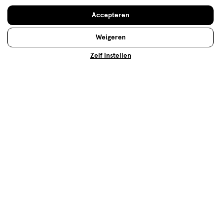
Accepteren
Weigeren
Lichaam
Zelf instellen
Wist je dat goede zelfzorg al begint bij een goede
lichaamsverzorging? Je zit namelijk een stuk
lekkerder in je vel, als je lichaam goed voelt. Neem
bijvoorbeeld eens uitgebreid de tijd om je benen te
scheren. Zo creëer je een “ik-momentje” in de
badkamer en kom je even tot rust. Nog beter tot
rust kom je door een heerlijke massage voor jezelf te
regelen. Lees hier alles voor jouw
lichaamsverzorging!
Lees meer