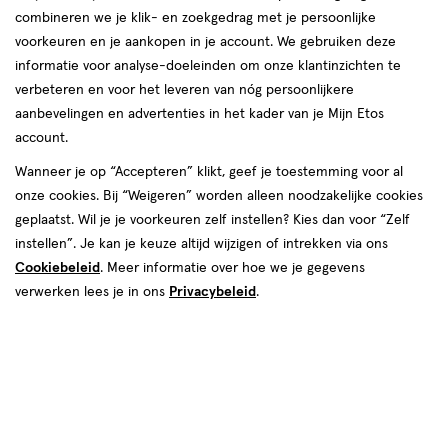
combineren we je klik- en zoekgedrag met je persoonlijke
reviews
voorkeuren en je aankopen in je account. We gebruiken deze
Instellingen aanpassen
informatie voor analyse-doeleinden om onze klantinzichten te
verbeteren en voor het leveren van nóg persoonlijkere
aanbevelingen en advertenties in het kader van je Mijn Etos
account.
Video
Wanneer je op “Accepteren” klikt, geef je toestemming voor al
€ 16.95
16
.
onze cookies. Bij “Weigeren” worden alleen noodzakelijke cookies
95
geplaatst. Wil je je voorkeuren zelf instellen? Kies dan voor “Zelf
instellen”. Je kan je keuze altijd wijzigen of intrekken via ons
Spaar 6 Air Miles
Cookiebeleid
. Meer informatie over hoe we je gegevens
Online op voorraad
verwerken lees je in ons
Privacybeleid
.
Vóór 22:00 uur besteld, morgen in huis
Beperkt beschikbaar in winkels
<p>Dit
product
is
1
In mijn winkelmandje
verhoog
niet