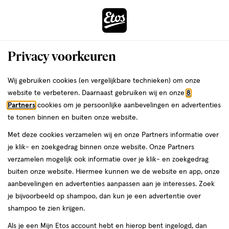
ga
Voor 22:00 uur besteld,
morgen in huis
naar
de
Menu
hoofd
Zoeken
Privacy voorkeuren
content
›
›
ga
Interactie
naar
Wij gebruiken cookies (en vergelijkbare technieken) om onze
Je
Lichaamsverzorging
Alles van La Roche-Posay
met
de
website te verbeteren. Daarnaast gebruiken wij en onze
8
bent
La Roche-Posay Cicaplast Balsem B5+
dit
zoekbalk
Partners
cookies om je persoonlijke aanbevelingen en advertenties
ers
Weleda
hier:
veld
ga
SPF50 40 ML
te tonen binnen en buiten onze website.
opent
naar
Met deze cookies verzamelen wij en onze Partners informatie over
een
de
40
4.7
40 ML
4.7/5
(75)
je klik- en zoekgedrag binnen onze website. Onze Partners
volledig
ML,
footer
van
verzamelen mogelijk ook informatie over je klik- en zoekgedrag
venster
5
buiten onze website. Hiermee kunnen we de website en app, onze
met
toevoegen
sterren
aanbevelingen en advertenties aanpassen aan je interesses. Zoek
geavanceerde
aan
op
je bijvoorbeeld op shampoo, dan kun je een advertentie over
zoekopties
verlanglijst
basis
shampoo te zien krijgen.
van
Als je een Mijn Etos account hebt en hierop bent ingelogd, dan
75