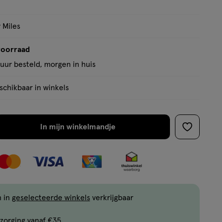
op
basis
 Miles
van
3
voorraad
reviews
uur besteld, morgen in huis
chikbaar in winkels
In mijn winkelmandje
verhoog
toevoege
aantal
aan
met
verlanglijs
één
,
Limiet
n in
geselecteerde winkels
verkrijgbaar
bereikt.
zorging vanaf €35