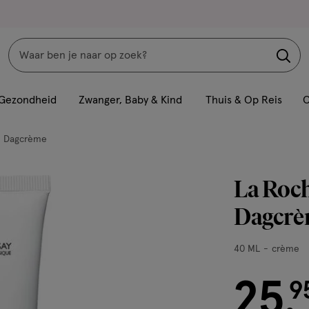
Zoeken
Interactie
met
Gezondheid
Zwanger, Baby & Kind
Thuis & Op Reis
C
dit
veld
Dagcrème
opent
een
La Roch
volledig
venster
Dagcrè
met
geavanceerde
40
40 ML
crème
zoekopties
ML,
crème
25
€ 25.95
9
.