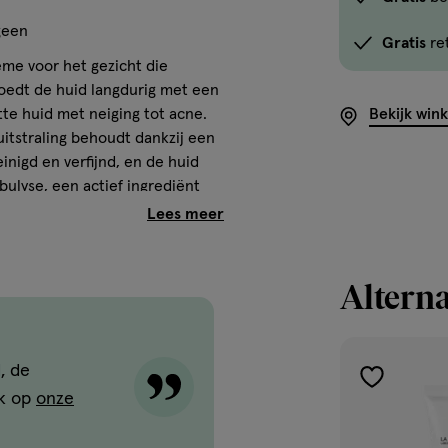
optie
geen
Gratis
re
<em
me voor het gezicht die
onclick="docum
 voedt de huid langdurig met een
button-
tte huid met neiging tot acne.
Bekijk win
-
itstraling behoudt dankzij een
link.button-
nigd en verfijnd, en de huid
-
bulyse, een actief ingrediënt
icon.c-
e voor een intensieve hydratatie,
store-
matterend effect zorgen.
stock__link.js-
store-
Alterna
stock-
ng to acne
men in de huid zonder plakkerig
link').click()">'B
winkelvoorraad
, de
es en perliet tegen grove
om
toevoegen
jk op
onze
te
aan
 toezicht
zien
verlanglijst