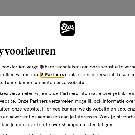
el
artikel
artikel
artikel
op
OLYMER • BUTYLENE GLYCOL •
te
te
te
basis
ERYL STEARATE • PEG-100
rdelen
beoordelen
beoordelen
beoordelen
A SILYLATE • PERLITE •
van
Andere
CITRIC ACID • TRISODIUM
met
met
met
13
TYLENE GLYCOL • POLYSORBATE
3
4
5
reviews
R • TOCOPHEROL • SALICYLIC
ren.
sterren.
sterren.
sterren.
y voorkeuren
rmee
Hiermee
Hiermee
Hiermee
toevoegen
n
open
open
open
teren op
Recentste
aan
je
je
je
verlanglijst
 cookies (en vergelijkbare technieken) om onze website te verb
len.
een
een
een
bruiken wij en onze
8 Partners
cookies om je persoonlijke aanb
ier.
enformulier.
vragenformulier.
vragenformulier.
vragenformulier.
te tonen binnen en buiten onze website.
Kwaliteit
ies verzamelen wij en onze Partners informatie over je klik- e
Kwaliteit, 5.0 van 5
5.0
ebsite. Onze Partners verzamelen mogelijk ook informatie over 
n
uiten onze website. Hiermee kunnen we de website en app, on
Prijs
 en advertenties aanpassen aan je interesses. Zoek je bijvoorb
Prijs, 3.0 van 5
3.0
kun je een advertentie over shampoo te zien krijgen.
den
Gebruiksgemak