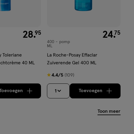
€ 28.95
28
.
€ 24.75
24
.
95
75
400
pomp
pomp
ML
 Toleriane
La Roche-Posay Effaclar
achtcrème 40 ML
Zuiverende Gel 400 ML
4.4
4.4/5
(109)
van
5
Toevoegen
Toevoegen
1
verhoog aantal met één
,
Limiet bereikt.
verhoog aantal m
Je kan maximaa
sterren
op
Toon meer
basis
van
109