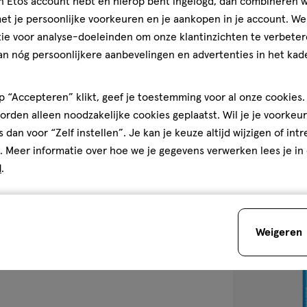
jn Etos account hebt en hierop bent ingelogd, dan combineren w
Gebruiksgemak, 5.0 van 5
5.0
30
serum
serum
t je persoonlijke voorkeuren en je aankopen in je account. W
ML
ie voor analyse-doeleinden om onze klantinzichten te verbeter
La Roche-Posay
an nóg persoonlijkere aanbevelingen en advertenties in het kade
Onzuivere Hui
4.4
4.4/5
(80)
 “Accepteren” klikt, geef je toestemming voor al onze cookies. 
van
rden alleen noodzakelijke cookies geplaatst. Wil je je voorkeur
5
1
s dan voor “Zelf instellen”. Je kan je keuze altijd wijzigen of int
sterren
. Meer informatie over hoe we je gegevens verwerken lees je in
op
d
.
basis
van
toevoegen
80
aan
reviews
Weigeren
verlanglijst