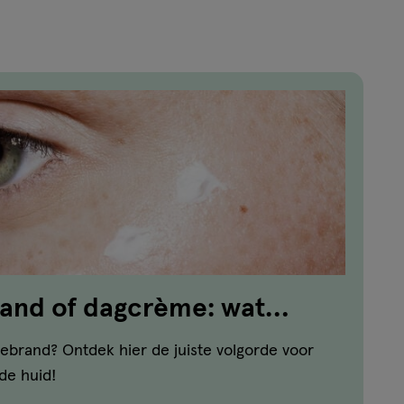
reviews
rand of dagcrème: wat
t?
ebrand? Ontdek hier de juiste volgorde voor
de huid!