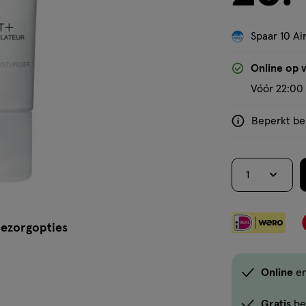
Spaar 10 Air
'Bekijk winkelvoorraad'
Online op 
Vóór 22:00 
Beperkt bes
<p>Dit
product
is
1
niet
in
alle
ezorgopties
winkels
te
koop.
Online
e
Gebruik
de
Gratis
be