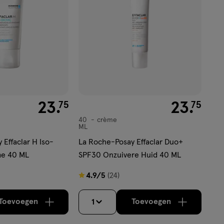
€ 23.75
23
.
€ 23.75
23
.
75
75
40
crème
crème
ML
Effaclar H Iso-
La Roche-Posay Effaclar Duo+
e 40 ML
SPF30 Onzuivere Huid 40 ML
4.9
4.9/5
(24)
van
5
Toevoegen
Toevoegen
1
verhoog aantal met één
,
Limiet bereikt.
verhoog aantal m
Je kan maximaa
sterren