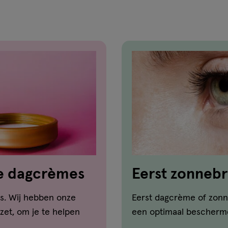
reviews
te dagcrèmes
Eerst zonneb
smeer je eers
s. Wij hebben onze
Eerst dagcrème of zonn
zet, om je te helpen
een optimaal bescherm