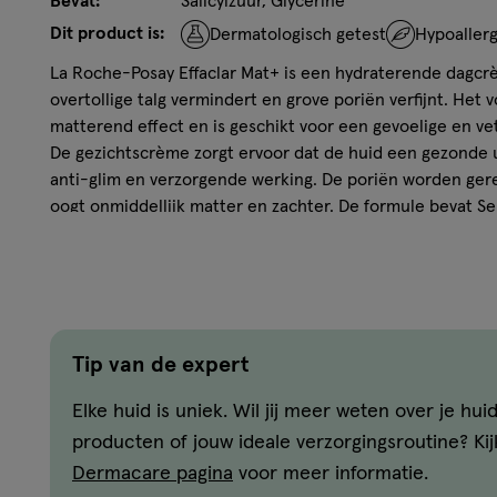
Bevat:
Salicylzuur, Glycerine
Dit product is:
Dermatologisch getest
Hypoaller
La Roche-Posay Effaclar Mat+ is een hydraterende dagcrè
overtollige talg vermindert en grove poriën verfijnt. Het
matterend effect en is geschikt voor een gevoelige en ve
De gezichtscrème zorgt ervoor dat de huid een gezonde u
anti-glim en verzorgende werking. De poriën worden gerei
oogt onmiddellijk matter en zachter. De formule bevat Se
dat klinisch bewezen overtollige talg tegengaat, glycerin
en absorberende microbolletjes en perliet die voor een 
Langdurig matterend en hydraterend effect
Geschikt voor een gevoelige en vette huid met neigi
Tip van de expert
Lichte, romige textuur die gemakkelijk wordt opgeno
effect
Elke huid is uniek. Wil jij meer weten over je huid
Bevat glycerine, Sebulyse, absorberende microbolletj
producten of jouw ideale verzorgingsroutine? Ki
poriën en overtollige talg
Dermacare pagina
Hypoallergene formule, getest onder dermatologisch
voor meer informatie.