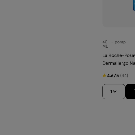
40
pomp
pomp
ML
La Roche-Posay
Dermallergo N
4.6
4.6/5
(44)
van
5
1
sterren
op
basis
van
44