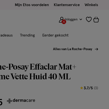
Mijn Etos voordelen
Klantenservice
Winkels
Inloggen
adeaus
Trending
Eerder gekocht
Alles van La Roche-Posay
e-Posay Effaclar Mat+
me Vette Huid 40 ML
3.7
3.7/5
(3)
van
5
5
sterren