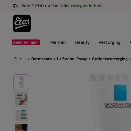
ga
Voor 22:00 uur besteld,
morgen in huis
naar
de
hoofd
content
ga
Merken
Beauty
Verzorging
Aanbiedingen
naar
de
Je
...
Dermacare
La Roche-Posay
Gezichtsverzorging
zoekbalk
bent
ga
hier:
naar
de
footer