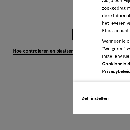
Als je een Mi
zoekgedrag me
deze informat
het leveren v
Etos account.
Meer laden
Wanneer je op
“Weigeren” wo
Hoe controleren en plaatsen wij reviews?
instellen? Kie
Cookiebeleid
Privacybelei
Zelf instellen