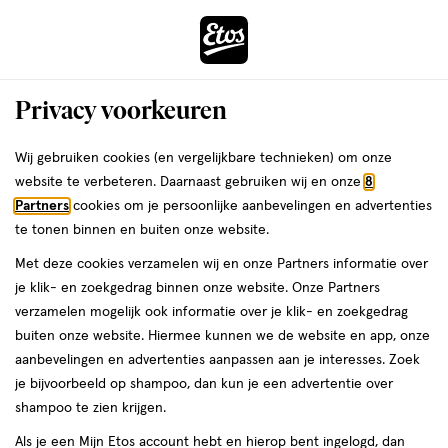
ga
Voor 22:00 uur besteld,
morgen in huis
naar
de
Menu
hoofd
Zoeken
Privacy voorkeuren
content
›
›
ga
Interactie
naar
Wij gebruiken cookies (en vergelijkbare technieken) om onze
Je
Eau de Parfum
Alles van Lancome
met
de
website te verbeteren. Daarnaast gebruiken wij en onze
8
bent
Lancôme La Vie Est Belle Eau De
dit
zoekbalk
Partners
cookies om je persoonlijke aanbevelingen en advertenties
ers
Weleda
hier:
veld
ga
Parfum 30 ML
te tonen binnen en buiten onze website.
opent
naar
Met deze cookies verzamelen wij en onze Partners informatie over
een
de
30
3.5
30 ML
spray
3.5/5
(2)
je klik- en zoekgedrag binnen onze website. Onze Partners
volledig
ML,
footer
van
verzamelen mogelijk ook informatie over je klik- en zoekgedrag
venster
spray
31.
01
5
buiten onze website. Hiermee kunnen we de website en app, onze
met
toevoegen
goedkoper
sterren
aanbevelingen en advertenties aanpassen aan je interesses. Zoek
dan adviesprijs
geavanceerde
aan
op
je bijvoorbeeld op shampoo, dan kun je een advertentie over
zoekopties
verlanglijst
basis
shampoo te zien krijgen.
van
Als je een Mijn Etos account hebt en hierop bent ingelogd, dan
2