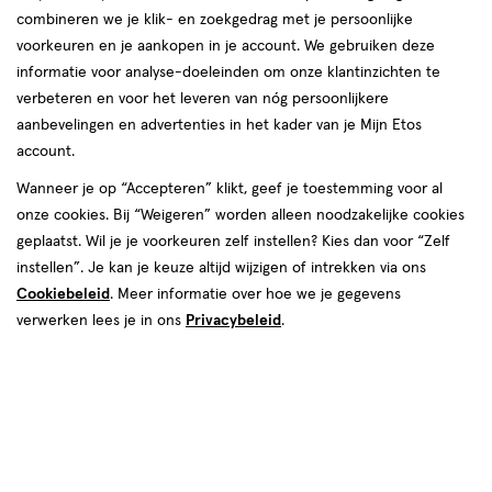
combineren we je klik- en zoekgedrag met je persoonlijke
reviews
voorkeuren en je aankopen in je account. We gebruiken deze
informatie voor analyse-doeleinden om onze klantinzichten te
verbeteren en voor het leveren van nóg persoonlijkere
aanbevelingen en advertenties in het kader van je Mijn Etos
account.
Wanneer je op “Accepteren” klikt, geef je toestemming voor al
onze cookies. Bij “Weigeren” worden alleen noodzakelijke cookies
Kies je variant
geplaatst. Wil je je voorkeuren zelf instellen? Kies dan voor “Zelf
50 ML
30 ML
instellen”. Je kan je keuze altijd wijzigen of intrekken via ons
Cookiebeleid
. Meer informatie over hoe we je gegevens
van € 89.00 voor € 57.99
Adviesprijs*:
89
.
00
31.01 goedkoper
verwerken lees je in ons
Privacybeleid
.
*Aanbevolen verkoopprijs leverancier
dan adviesprijs
57
.
99
Spaar 23 Air Miles
Online op voorraad
Vóór 22:00 uur besteld, morgen in huis