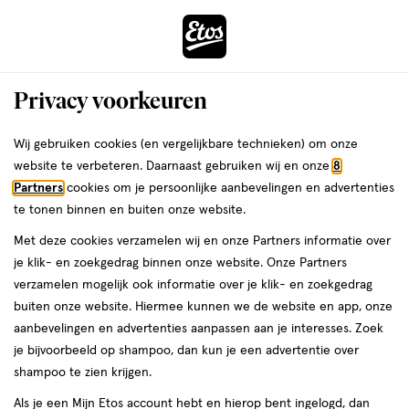
ga
Voor 22:00 uur besteld,
morgen in huis
naar
de
Menu
hoofd
Zoeken
Privacy voorkeuren
content
›
›
ga
Interactie
naar
Wij gebruiken cookies (en vergelijkbare technieken) om onze
Je
Eau de Parfum
Alles van Lattafa
met
de
website te verbeteren. Daarnaast gebruiken wij en onze
8
bent
Lattafa Yara Eau De Parfum 100 ML
dit
zoekbalk
Partners
cookies om je persoonlijke aanbevelingen en advertenties
ers
Weleda
hier:
veld
ga
te tonen binnen en buiten onze website.
100
5
100 ML
spray
5/5
(1)
opent
naar
Met deze cookies verzamelen wij en onze Partners informatie over
ML,
van
een
de
spray
je klik- en zoekgedrag binnen onze website. Onze Partners
5
volledig
footer
verzamelen mogelijk ook informatie over je klik- en zoekgedrag
toevoegen
sterren
venster
buiten onze website. Hiermee kunnen we de website en app, onze
aan
op
met
aanbevelingen en advertenties aanpassen aan je interesses. Zoek
verlanglijst
basis
geavanceerde
je bijvoorbeeld op shampoo, dan kun je een advertentie over
van
zoekopties
shampoo te zien krijgen.
1
reviews
Als je een Mijn Etos account hebt en hierop bent ingelogd, dan