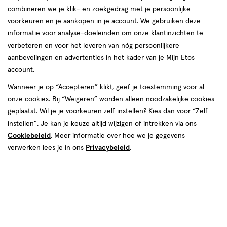
combineren we je klik- en zoekgedrag met je persoonlijke
voorkeuren en je aankopen in je account. We gebruiken deze
informatie voor analyse-doeleinden om onze klantinzichten te
verbeteren en voor het leveren van nóg persoonlijkere
aanbevelingen en advertenties in het kader van je Mijn Etos
account.
€ 24.99
24
.
99
Wanneer je op “Accepteren” klikt, geef je toestemming voor al
onze cookies. Bij “Weigeren” worden alleen noodzakelijke cookies
Spaar 9 Air Miles
geplaatst. Wil je je voorkeuren zelf instellen? Kies dan voor “Zelf
instellen”. Je kan je keuze altijd wijzigen of intrekken via ons
Online bijna uitverkocht
Cookiebeleid
. Meer informatie over hoe we je gegevens
Vóór 22:00 uur besteld, morgen in huis
verwerken lees je in ons
Privacybeleid
.
1
In mijn winkelmandje
verhoog
aantal
met
één