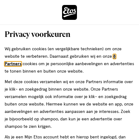
ga
Voor 22:00 uur besteld,
morgen in huis
naar
de
Menu
hoofd
Zoeken
Privacy voorkeuren
content
›
›
ga
Interactie
naar
Wij gebruiken cookies (en vergelijkbare technieken) om onze
Je
Eyeliner
Alles van L'Oréal Paris
met
de
website te verbeteren. Daarnaast gebruiken wij en onze
8
bent
L'Oréal Paris 24H Matte Liquid Zwart
dit
zoekbalk
Partners
cookies om je persoonlijke aanbevelingen en advertenties
ers
Weleda
hier:
veld
ga
Waterproof Eyeliner
te tonen binnen en buiten onze website.
opent
naar
Met deze cookies verzamelen wij en onze Partners informatie over
een
de
10.8
1
10.8 ML
gel
1/5
(1)
je klik- en zoekgedrag binnen onze website. Onze Partners
volledig
ML,
footer
van
verzamelen mogelijk ook informatie over je klik- en zoekgedrag
venster
gel
5
buiten onze website. Hiermee kunnen we de website en app, onze
met
toevoegen
sterren
aanbevelingen en advertenties aanpassen aan je interesses. Zoek
geavanceerde
aan
op
je bijvoorbeeld op shampoo, dan kun je een advertentie over
zoekopties
verlanglijst
basis
shampoo te zien krijgen.
van
Als je een Mijn Etos account hebt en hierop bent ingelogd, dan
1