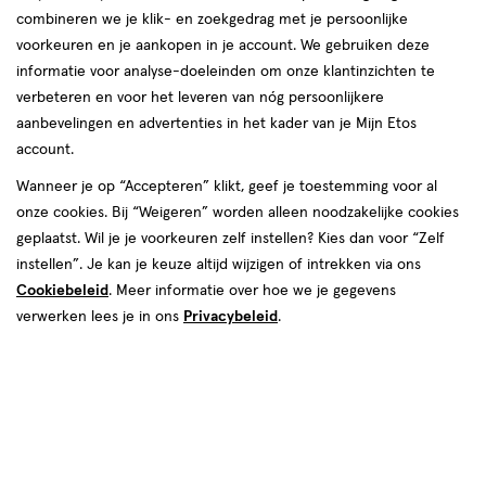
combineren we je klik- en zoekgedrag met je persoonlijke
reviews
voorkeuren en je aankopen in je account. We gebruiken deze
informatie voor analyse-doeleinden om onze klantinzichten te
verbeteren en voor het leveren van nóg persoonlijkere
aanbevelingen en advertenties in het kader van je Mijn Etos
Kleur
account.
01 Black Signature
Wanneer je op “Accepteren” klikt, geef je toestemming voor al
onze cookies. Bij “Weigeren” worden alleen noodzakelijke cookies
€ 15.99
15
.
99
geplaatst. Wil je je voorkeuren zelf instellen? Kies dan voor “Zelf
instellen”. Je kan je keuze altijd wijzigen of intrekken via ons
Spaar 6 Air Miles
Cookiebeleid
. Meer informatie over hoe we je gegevens
verwerken lees je in ons
Privacybeleid
.
Online bijna uitverkocht
Vóór 22:00 uur besteld, morgen in huis
1
In mijn winkelmandje
verhoog
aantal
met