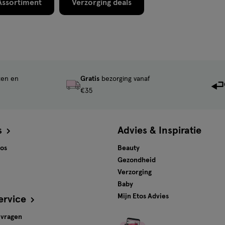
 eraan het product 48 uur van
Assortiment
Verzorging deals
 een reactie of bij twijfel,
"De ontwikkelvloeistof’’ bevat
iaminen, resorcinol,
voegde handschoenen dragen. •
bruiken voor het kleuren van
met de ogen onmiddellijk met
ten en
Gratis
bezorging vanaf
jd van het product goed uit.
€35
et een duurzaam gladmakend
a of een progressieve kleuring.
SAANWIJZING Raadpleeg de
s
Advies & Inspiratie
tos
Beauty
Gezondheid
Verzorging
Baby
Mijn Etos Advies
ervice
 vragen