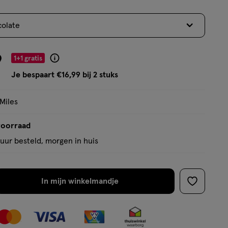
5
sterren
olate
op
basis
van
9
1+1 gratis
Product
21
badge
Je bespaart €16,99 bij 2 stuks
reviews
tooltip
 Miles
voorraad
uur besteld, morgen in huis
In mijn winkelmandje
verhoog
toevoege
aantal
aan
met
verlanglijs
één