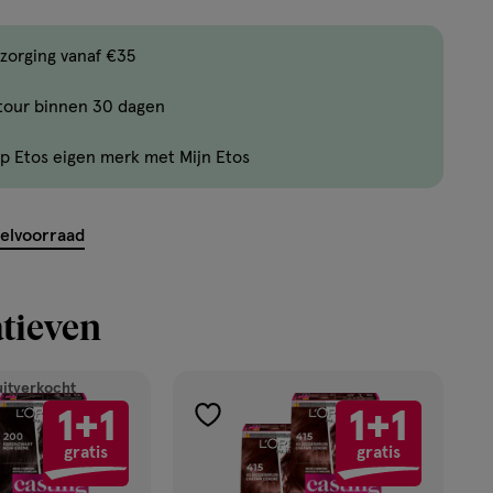
,
Limiet
zorging vanaf €35
bereikt.
tour binnen 30 dagen
Je
kan
p Etos eigen merk met Mijn Etos
maximaal
5
items
kelvoorraad
bestellen
van
dit
tieven
type
product.
uitverkocht
1+1
1+1
toevoegen
gratis
gratis
aan
verlanglijst