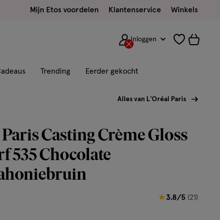
Mijn Etos voordelen
Klantenservice
Winkels
Inloggen
adeaus
Trending
Eerder gekocht
Alles van L'Oréal Paris
 Paris Casting Crème Gloss
f 535 Chocolate
honiebruin
3.8
3.8/5
(21)
van