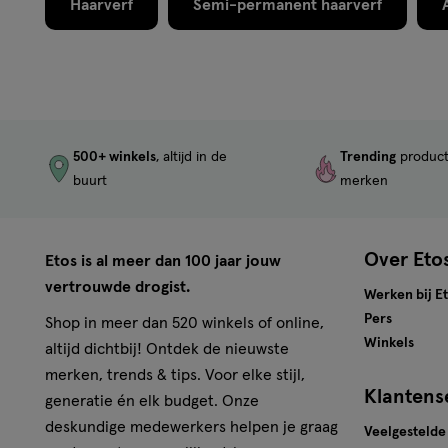
indien u al eerder een kleurproduct heeft gebruikt. Denk
Haarverf
Semi-permanent haarverf
te voren te kopen. (lees en volg de gebruiksaanwijzing). Bij
raadpleeg een arts voordat u een kleurproduct gebruikt. 
waterstofperoxide. “Het kleurproduct”a bevat: fenyleend
fenyleendiaminen (tolueendiaminen), ammoniak. • Bijge
Contact van het product met de ogen vermijden. Niet ge
wimpers of wenkbrauwen. • Bij contact van het product 
500+ winkels
, altijd in de
Trending
produc
overvloedig water spoelen • Spoel het haar na de inwerkti
buurt
merken
Wacht 2 weken na een permanent of een behandeling m
product. Niet gebruiken als uw haar gekleurd is met henn
Buiten bereik van kinderen houden. VOLG DE GEBRUIK
Over Eto
Etos is al meer dan 100 jaar jouw
ingrediëntenlijst onder dit kader.
vertrouwde drogist.
Werken bij E
Pers
Shop in meer dan 520 winkels of online,
Winkels
altijd dichtbij! Ontdek de nieuwste
merken, trends & tips. Voor elke stijl,
Klantens
generatie én elk budget. Onze
deskundige medewerkers helpen je graag
Veelgestelde