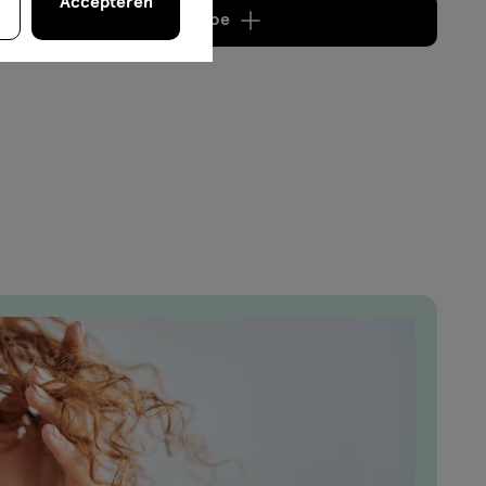
Accepteren
Voeg
2 producten
toe