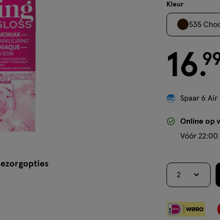
crème
Kleur
535 Choc
16
€ 16.99
9
.
Spaar 6 Air
Online op 
Vóór 22:00 
ezorgopties
2