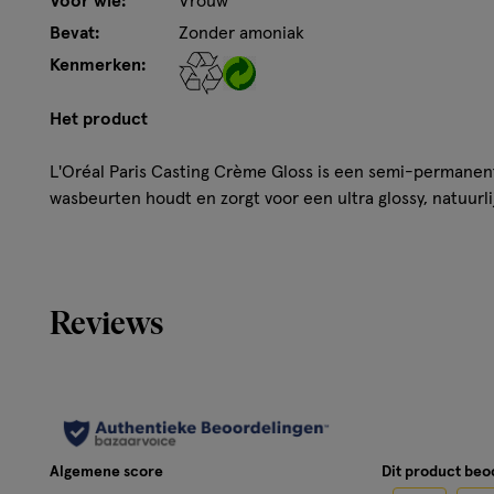
Voor wie:
Vrouw
Bevat:
Zonder amoniak
Kenmerken:
Het product
L'Oréal Paris Casting Crème Gloss is een semi-permanent
wasbeurten houdt en zorgt voor een ultra glossy, natuurlij
kleuren van eerste grijze haren en biedt optimale grijsd
eenvoudig aan te brengen en bevat geen ammoniak voor
De verpakking bevat een verzorgende conditioner met ho
haar met een mooie glans.
Reviews
Hoe werkt het?
Een semi-permanente haarverf voor een ultra glossy kleu
Gebruik
Voorzorgsmaatregelen: Doe een allergie waarschuwingste
Algemene score
Dit product be
haarkleurbehandeling ook indien je al eerder een kleurpr