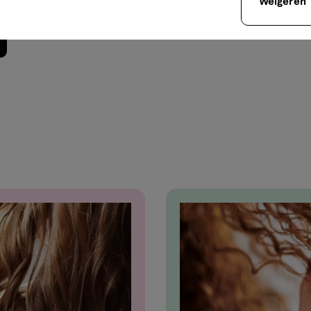
Weigeren
droxyethylaminophenol, 2-
agrance. (F.I.L.
Aqua / Water, Hydrogen
h-2 Carboxamide Mea, Phosphoric
Pyrophosphate, Glycerin. (F.I.L.
etearyl Alcohol,
, Glycerin, Ci 19140 /Yellow 5,
roxyethylcellulose,
Honey, Linalool, Cinnamyl
hol, Caramel, Octyldodecanol,
fum / Fragrance. (F.I.L.
te haarkleuring zonder
ze haren en om een mooi en
oss heeft een crème-formule.
crème te mengen met de
er voor een goede verzorging van