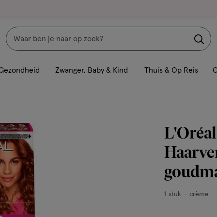
Zoeken
Interactie
met
Gezondheid
Zwanger, Baby & Kind
Thuis & Op Reis
C
dit
veld
opent
een
L'Oréal
volledig
venster
Haarver
met
goudma
geavanceerde
zoekopties
1
1 stuk
crème
stuk,