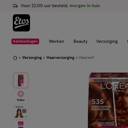
ga
Voor 22:00 uur besteld,
morgen in huis
naar
de
hoofd
content
ga
Merken
Beauty
Verzorging
Aanbiedingen
naar
de
Je
Verzorging
Haarverzorging
Haarverf
zoekbalk
bent
ga
hier:
naar
de
footer
Video