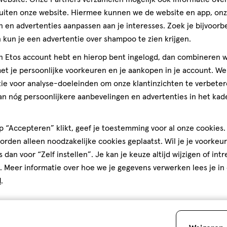
urd is. Breng het kleurmengsel
op
uiten onze website. Hiermee kunnen we de website en app, on
 de punt van de aanbrengflacon.
basis
 en advertenties aanpassen aan je interesses. Zoek je bijvoorb
 wordt verdeeld. Laat 15
van
Jouw pe
teren op
Recentste
de rest van het kleurmengsel
kun je een advertentie over shampoo te zien krijgen.
1
l het kleurmengsel te
reviews
jn Etos account hebt en hierop bent ingelogd, dan combineren w
grondig inwerkt op het haar en
t je persoonlijke voorkeuren en je aankopen in je account. W
en. Stap 3: Spoelen Breng een
ie voor analyse-doeleinden om onze klantinzichten te verbeter
het haar overvloedig met lauw
Kwaliteit
an nóg persoonlijkere aanbevelingen en advertenties in het kade
g Breng een royale hoeveelheid
Kwaliteit, 5.0 van 5
5.0
nwerken. Spoel grondig uit met
kt.
 kan hergebruikt worden om na
Prijs
 “Accepteren” klikt, geef je toestemming voor al onze cookies. 
ruik
Prijs, 5.0 van 5
5.0
rden alleen noodzakelijke cookies geplaatst. Wil je je voorkeur
s dan voor “Zelf instellen”. Je kan je keuze altijd wijzigen of int
Gebruiksgemak
is
. Meer informatie over hoe we je gegevens verwerken lees je in
Gebruiksgemak, 5.0 van 5
 Cetearyl Alcohol, Deceth-3,
5.0
d
.
auric Acid, Polyquaternium-6,
loride, Silica Dimethyl Silylate
i 77891 / Titanium Dioxide, P-
Je bespaart
€1
den
 Metabisulfite, Thiolactic