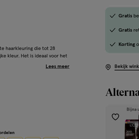
Gratis
be
Gratis
re
Korting
o
e haarkleuring die tot 28
ke kleur. Het is ideaal voor het
ekking. De crème-formule is
Bekijk win
 een aangename geurervaring.
ning voor zacht, volumineus
Alterna
r.
Bijna 
toevoegen
aan
st 48 uur vóór iedere
oordelen
verlanglijst
oduct hebt gebruikt. In de