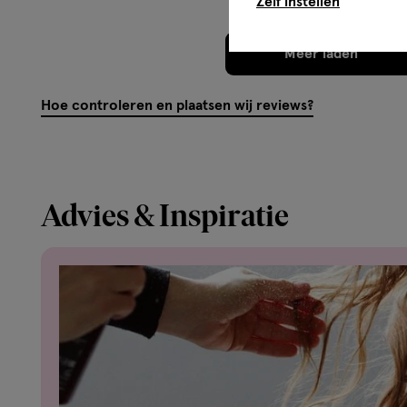
Zelf instellen
Acid, Thioglycerin, Toluene-2,5-Diamine, 2-Methyl-5-Hy
Methylresorcinol, Carbomer, Resorcinol, Edta, Parfum / Fr
Meer laden
C199642/1).1190014 - Ontwikkelcrème/Lait Révélateur: 
Peroxide, Cetearyl Alcohol, Sodium Salicylate, Tridecet
Acid, Ceteareth-25, Tetrasodium Etidronate, Tetrasodium 
Hoe controleren en plaatsen wij reviews?
C202320/2).1177652 B - Verzorging/Soin: Aqua / Water, C
Behentrimonium Chloride, Elaeis Guineensis Oil / Palm Oil
Ci 15985 /Yellow 6, Cocos Nucifera Oil / Coconut Oil, Hyd
Phenoxyethanol, Stearamidopropyl Dimethylamine, Mel / 
Advies & Inspiratie
Alcohol, Benzyl Alcohol, Benzyl Benzoate, Isopropyl Alco
Citric Acid, Coumarin, Hexyl Cinnamal, Amyl Cinnamal, Par
C214805/1).
Meer over
L’Oréal Paris Casting Crème Gloss is een semi-permanen
ammoniak die ideaal is voor het kleuren van eerste grij
natuurlijk kleurresultaat te bereiken. Casting Crème Gl
Het kleurmengsel maak je eenvoudig zelf door de kleur
ontwikkelcrème. In de verpakking zit een fijne condition