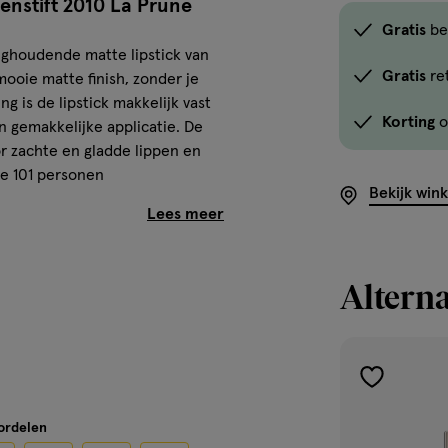
enstift 2010 La Prune
Gratis
be
nghoudende matte lipstick van
Gratis
re
 mooie matte finish, zonder je
g is de lipstick makkelijk vast
Korting
o
n gemakkelijke applicatie. De
or zachte en gladde lippen en
ie 101 personen
Bekijk win
e Volume Matte
Alterna
toevoegen
aan
oordelen
verlanglijst