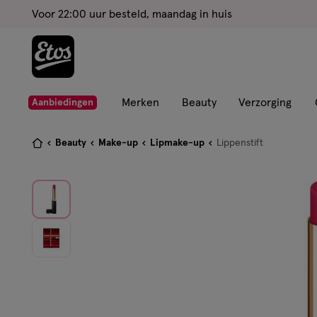
ga
Voor 22:00 uur besteld, maandag in huis
naar
de
hoofd
content
ga
Merken
Beauty
Verzorging
Aanbiedingen
naar
de
Je
Beauty
Make-up
Lipmake-up
Lippenstift
zoekbalk
bent
ga
hier:
naar
de
footer