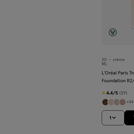
30
crème
crème
ML
L'Oréal Paris T
Foundation R2/
SPF16
4.4
4.4/5
(39)
van
+44
5
sterren
1
op
basis