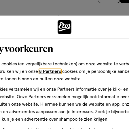
het gebruik van dit product
teren op
Recentste
standigheden.
Andere
y voorkeuren
Kwaliteit
toevoegen
Kwaliteit, 5.0 van 5
5.0
 cookies (en vergelijkbare technieken) om onze website te verb
aan
Prijs
bruiken wij en onze
8 Partners
cookies om je persoonlijke aanb
verlanglijst
Prijs, 5.0 van 5
te tonen binnen en buiten onze website.
5.0
is
Gebruiksgemak
ies verzamelen wij en onze Partners informatie over je klik- e
t
Gebruiksgemak, 5.0 van 5
ebsite. Onze Partners verzamelen mogelijk ook informatie over 
5.0
uiten onze website. Hiermee kunnen we de website en app, on
 en advertenties aanpassen aan je interesses. Zoek je bijvoorb
den
kun je een advertentie over shampoo te zien krijgen.