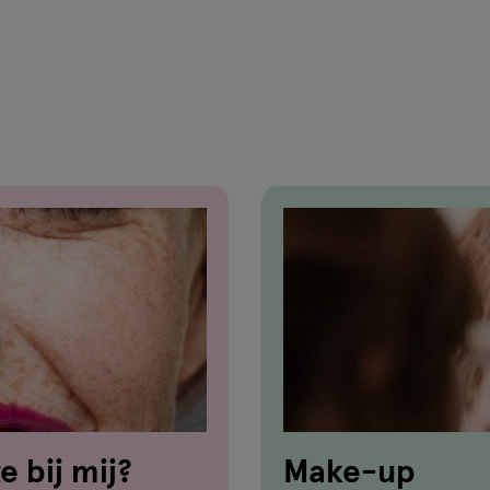
van
39
reviews
e bij mij?
Make-up