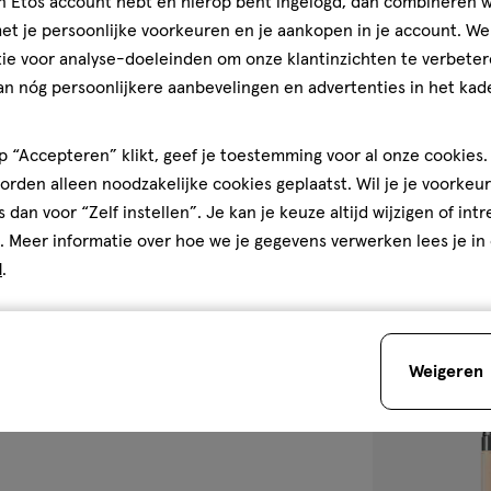
jn Etos account hebt en hierop bent ingelogd, dan combineren w
t je persoonlijke voorkeuren en je aankopen in je account. W
1
stick
stick
ie voor analyse-doeleinden om onze klantinzichten te verbeter
stuk
an nóg persoonlijkere aanbevelingen en advertenties in het kade
L'Oréal Paris C
601 Worth It Li
 “Accepteren” klikt, geef je toestemming voor al onze cookies. 
5
5/5
(1)
rden alleen noodzakelijke cookies geplaatst. Wil je je voorkeur
van
+4
s dan voor “Zelf instellen”. Je kan je keuze altijd wijzigen of int
5
. Meer informatie over hoe we je gegevens verwerken lees je in
sterren
1
d
.
op
basis
van
Weigeren
1
toevoegen
reviews
aan
verlanglijst