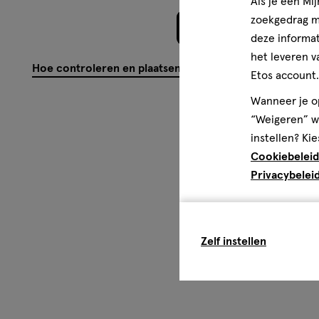
Als je een Mi
zoekgedrag me
Meer laden
deze informat
het leveren v
Hoe controleren en plaatsen wij reviews?
Etos account.
Wanneer je op
“Weigeren” wo
instellen? Kie
Cookiebeleid
Privacybelei
Zelf instellen