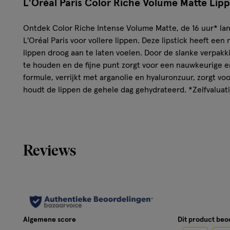
L'Oréal Paris Color Riche Volume Matte Lipp
Ontdek Color Riche Intense Volume Matte, de 16 uur* la
L'Oréal Paris voor vollere lippen. Deze lipstick heeft een
lippen droog aan te laten voelen. Door de slanke verpakkin
te houden en de fijne punt zorgt voor een nauwkeurige e
formule, verrijkt met arganolie en hyaluronzuur, zorgt vo
houdt de lippen de gehele dag gehydrateerd. *Zelfvaluat
Kenmerken van de L'Oréal Paris Color Rich
Lippenstift 2010 La Prune
Reviews
Matte finish.
Blijft tot 16 uur lang zitten.
Voor zichtbaar vollere lippen.
Met slanke applicator voor extra precisie.
Voelt comfortabel aan op de lippen.
Algemene score
Dit product be
Veelgestelde vragen