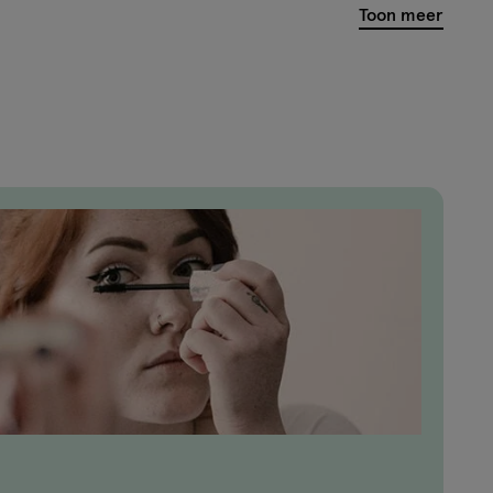
van
Toon meer
14
reviews