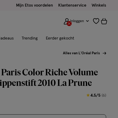
Mijn Etos voordelen
Klantenservice
Winkels
Inloggen
adeaus
Trending
Eerder gekocht
Alles van L'Oréal Paris
 Paris Color Riche Volume
ippenstift 2010 La Prune
4.5
4.5/5
(6)
van
5
sterren