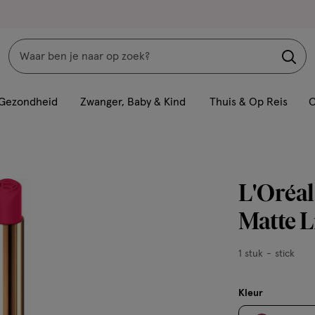
Zoeken
Interactie
met
Gezondheid
Zwanger, Baby & Kind
Thuis & Op Reis
C
dit
veld
opent
een
L'Oréal
volledig
venster
Matte L
met
geavanceerde
1
1 stuk
stick
zoekopties
stuk,
stick
Kleur