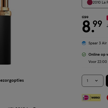
2010 La 
van € 17.99 voo
17
.
99
8
99
.
Spaar 3 Air
Online op 
Voor 22:00 
ezorgopties
1