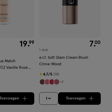
€ 19.99
19
.
€ 7.00
7
.
99
00
1 stuk
e.l.f. Soft Glam Cream Blush
rue Match
Cinna-Mood
C2 Vanille Rose
4.7
4.7/5
(14)
van
+2
5
sterren
Toevoegen
Toevoegen
1
op
verhoog aantal met één
,
Bijna uitverkocht!
verhoog aantal m
Er zijn no
basis