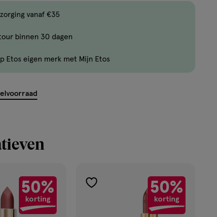
,
Bijna
zorging vanaf €35
uitverkocht!
tour binnen 30 dagen
Er
zijn
p Etos eigen merk met Mijn Etos
nog
maar
8
kelvoorraad
producten
op
voorraad.
tieven
50%
50%
toevoegen
korting
korting
aan
verlanglijst