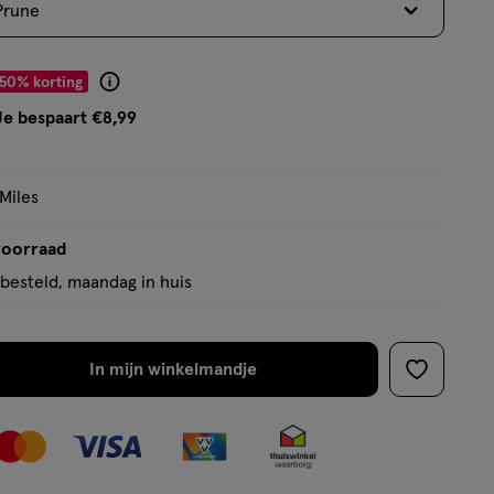
Prune
op
basis
van
r € 8.99
50% korting
Product
6
badge
Je bespaart €8,99
reviews
tooltip
 Miles
voorraad
besteld, maandag in huis
In mijn winkelmandje
verhoog
toevoege
aantal
aan
met
verlanglijs
één