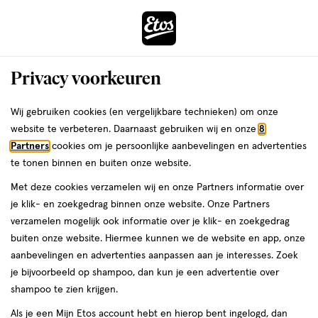
ga
Voor 22:00 uur besteld,
morgen in huis
naar
de
Menu
hoofd
Zoeken
Privacy voorkeuren
content
›
›
ga
Interactie
naar
Wij gebruiken cookies (en vergelijkbare technieken) om onze
Je
Lippenstift
Alles van L'Oréal Paris
met
de
website te verbeteren. Daarnaast gebruiken wij en onze
8
bent
L'Oréal Paris Hyaluron Tint 601 Worth
dit
zoekbalk
Partners
cookies om je persoonlijke aanbevelingen en advertenties
ers
Weleda
hier:
veld
ga
it
te tonen binnen en buiten onze website.
opent
naar
Met deze cookies verzamelen wij en onze Partners informatie over
een
de
5
4.3
5 ML
4.3/5
(41)
je klik- en zoekgedrag binnen onze website. Onze Partners
volledig
ML,
footer
van
verzamelen mogelijk ook informatie over je klik- en zoekgedrag
venster
5
50%
buiten onze website. Hiermee kunnen we de website en app, onze
met
toevoegen
sterren
korting
aanbevelingen en advertenties aanpassen aan je interesses. Zoek
geavanceerde
aan
op
je bijvoorbeeld op shampoo, dan kun je een advertentie over
zoekopties
verlanglijst
basis
shampoo te zien krijgen.
van
Als je een Mijn Etos account hebt en hierop bent ingelogd, dan
41