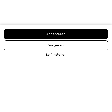
Make-up
Accepteren
Of jouw make-up tasje nu een samenraapsel is van
Weigeren
langzaam bij elkaar verzamelde make-up producten
of juist één geheel van zorgvuldig uitgekozen
Zelf instellen
producten van hetzelfde merk, er zijn vast nog
genoeg tips en tricks over make-up die je kunt
gebruiken. Weet jij bijvoorbeeld wat de beste manier
is om je foundation aan te brengen? Of welke
mascara je het beste kunt gebruiken om jouw
wimpers te laten spreken? Je vindt de antwoorden
op deze, en andere, vragen hier!
Lees meer