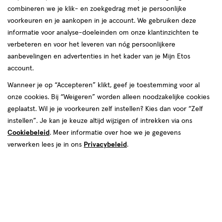
combineren we je klik- en zoekgedrag met je persoonlijke
reviews
voorkeuren en je aankopen in je account. We gebruiken deze
informatie voor analyse-doeleinden om onze klantinzichten te
verbeteren en voor het leveren van nóg persoonlijkere
aanbevelingen en advertenties in het kader van je Mijn Etos
account.
Wanneer je op “Accepteren” klikt, geef je toestemming voor al
onze cookies. Bij “Weigeren” worden alleen noodzakelijke cookies
Kleur
geplaatst. Wil je je voorkeuren zelf instellen? Kies dan voor “Zelf
601 Worth It
instellen”. Je kan je keuze altijd wijzigen of intrekken via ons
Cookiebeleid
. Meer informatie over hoe we je gegevens
van € 16.99 voor € 8.49
16
.
99
50% korting
Product
verwerken lees je in ons
Privacybeleid
.
8
.
49
badge
Je bespaart €8,49
tooltip
Spaar 3 Air Miles
Online op voorraad