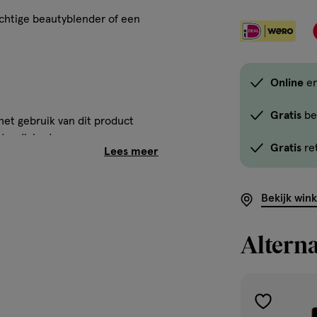
in
ochtige beautyblender of een
alle
winkels
te
koop.
Online
en
Gebruik
de
Gratis
be
het gebruik van dit product
optie
standigheden.
Gratis
re
<em
onclick="docum
button-
Bekijk win
-
link.button-
Alterna
-
icon.c-
store-
stock__link.js-
toevoegen
store-