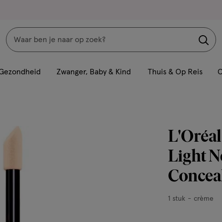
Zoeken
Interactie
met
Gezondheid
Zwanger, Baby & Kind
Thuis & Op Reis
C
dit
veld
opent
een
L'Oréal 
volledig
venster
Light N
met
Concea
geavanceerde
zoekopties
1
1 stuk
crème
stuk,