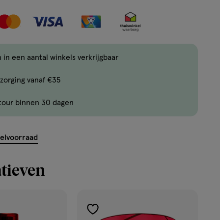
aantal
aan
met
verlanglijs
één
,
Bijna
 in een aantal winkels verkrijgbaar
uitverkocht!
zorging vanaf €35
Er
zijn
tour binnen 30 dagen
nog
ent.querySelector('.c-
maar
7
kelvoorraad
producten
op
tieven
voorraad.
toevoegen