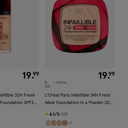
aan
verlanglijst
ekijk
'</em>
€ 19.99
19
.
€ 19.99
19
.
99
99
8
crème
crème
GR
faillible 32H Fresh
L'Oréal Paris Infaillible 24H Fresh
 Foundation SPF25
Wear Foundation in a Powder 20
Ivory
4.1
4.1/5
(111)
van
+1