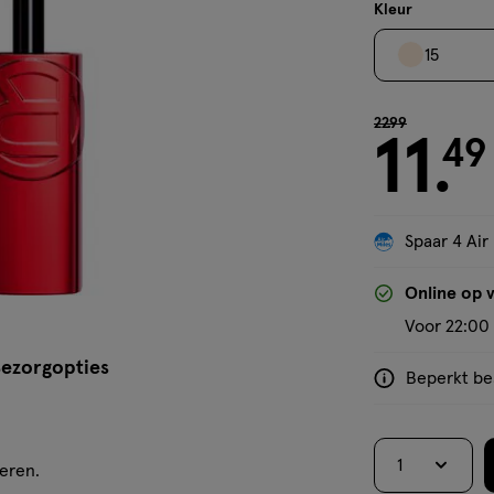
crème
Kleur
15
van € 22.99 voo
22
.
99
11
49
.
Spaar 4 Air
'Bekijk winkelvoorraad'
Online op 
Voor 22:00 
ezorgopties
Beperkt bes
<p>Dit
product
is
1
niet
veren.