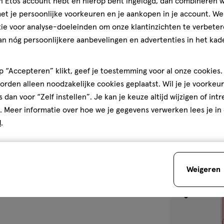
jn Etos account hebt en hierop bent ingelogd, dan combineren w
oreal-paris.nl
t je persoonlijke voorkeuren en je aankopen in je account. W
ie voor analyse-doeleinden om onze klantinzichten te verbeter
an nóg persoonlijkere aanbevelingen en advertenties in het kade
11
crème
crème
ML
L'Oréal Paris In
 “Accepteren” klikt, geef je toestemming voor al onze cookies. 
Concealer 329
rden alleen noodzakelijke cookies geplaatst. Wil je je voorkeur
s dan voor “Zelf instellen”. Je kan je keuze altijd wijzigen of int
5
5/5
(3)
. Meer informatie over hoe we je gegevens verwerken lees je in
van
+2
d
.
5
sterren
1
op
basis
Weigeren
van
3
toevoegen
reviews
aan