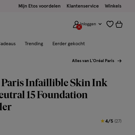
Mijn Etos voordelen
Klantenservice
Winkels
Inloggen
adeaus
Trending
Eerder gekocht
Alles van L'Oréal Paris
Paris Infaillible Skin Ink
eutral 15 Foundation
ler
4
4/5
(27)
van