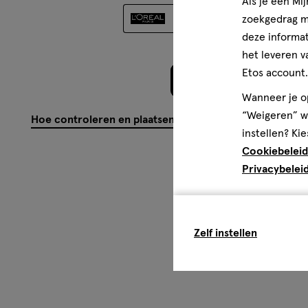
Als je een Mi
Oorspronkelijk gepost op l
zoekgedrag me
deze informat
het leveren v
Etos account.
Meer laden
Wanneer je op
“Weigeren” wo
Hoe controleren en plaatsen wij reviews?
instellen? Kie
Cookiebeleid
Privacybelei
Zelf instellen