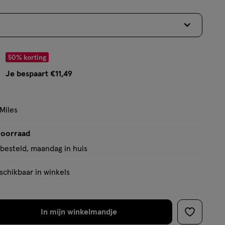
5
sterren
op
basis
van
r € 11.49
50% korting
27
Je bespaart €11,49
reviews
 Miles
voorraad
besteld, maandag in huis
chikbaar in winkels
In mijn winkelmandje
verhoog
toevoege