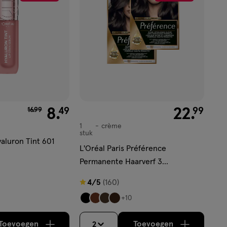
verlanglijst
van € 16.99 voor € 8.49
8
.
€ 22.99
22
.
49
99
16
.
99
1
crème
crème
stuk
yaluron Tint 601
L'Oréal Paris Préférence
Permanente Haarverf 3
Donkerbruin
4
4/5
(160)
van
+10
5
sterren
Toevoegen
Toevoegen
2