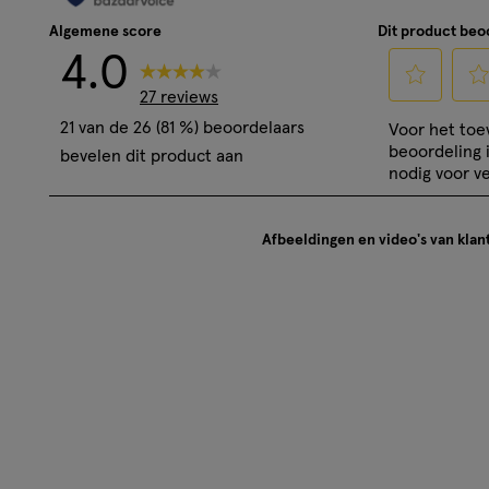
Algemene score
Dit product be
4.0
27 reviews
Selecteer
Sele
21 van de 26 (81 %) beoordelaars
Voor het to
om
om
beoordeling 
bevelen dit product aan
het
het
nodig voor ve
artikel
artik
te
te
Afbeeldingen en video's van klan
beoordelen
beoo
met
met
1
2
ster.
ster
Hiermee
Hie
open
ope
je
je
een
een
vragenformul
vrag