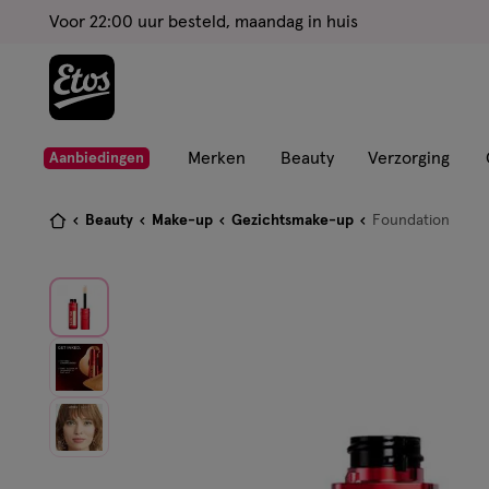
ga
Voor 22:00 uur besteld, maandag in huis
naar
de
hoofd
content
ga
Merken
Beauty
Verzorging
Aanbiedingen
naar
de
Je
Beauty
Make-up
Gezichtsmake-up
Foundation
zoekbalk
bent
ga
hier:
naar
de
footer