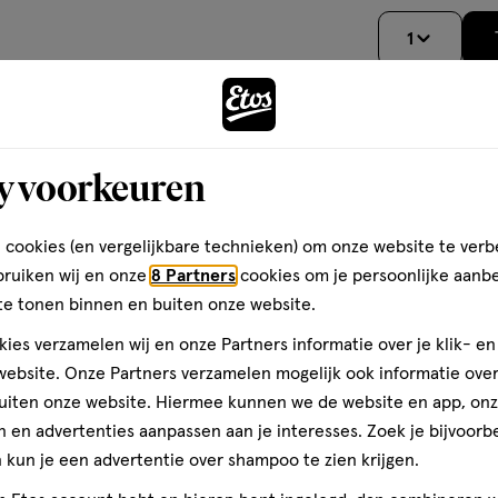
5
sterren
1
op
basis
van
teren op
Recentste
1
Andere
y voorkeuren
reviews
 cookies (en vergelijkbare technieken) om onze website te verb
toevoegen
bruiken wij en onze
8 Partners
cookies om je persoonlijke aanb
aan
te tonen binnen en buiten onze website.
llible Skin Ink! Het is
verlanglijst
 concealer in één is – zo
ies verzamelen wij en onze Partners informatie over je klik- e
-uptas. De textuur is lekker
ebsite. Onze Partners verzamelen mogelijk ook informatie over 
n geeft een natuurlijke
uiten onze website. Hiermee kunnen we de website en app, on
 een hele dag werken en een
 en advertenties aanpassen aan je interesses. Zoek je bijvoorb
itten. Geen vlekken, geen
Absoluut mijn nieuwe go-
kun je een advertentie over shampoo te zien krijgen.