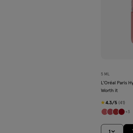
verlanglijst
5 ML
L'Oréal Paris H
Worth it
4.3
4.3/5
(41)
van
+3
5
sterren
1