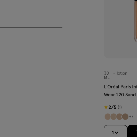
veren.
ochtige beautyblender of een
30
lotion
lotion
ML
POLYMER •
L'Oréal Paris In
E/DIMETHICONOL
Wear 220 Sand
N-611/DIMETHICONE
30 ML
L POLYDIMETHYLSILOXYETHYL
2
2/5
(1)
• PROPYLENE CARBONATE •
van
+7
CI 77491, CI 77492, CI 77499 /
5
LTRAMARINES]. (F.I.L.
sterren
1