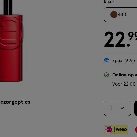
crème
Kleur
440
22
€ 22.99
9
.
Spaar 9 Air
Online op 
Voor 22:00 
ezorgopties
1