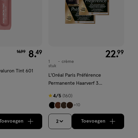
van € 16.99 voor € 8.49
8
.
€ 22.99
22
.
49
99
16
.
99
1
crème
crème
stuk
yaluron Tint 601
L'Oréal Paris Préférence
Permanente Haarverf 3
Donkerbruin
4
4/5
(160)
van
+10
5
sterren
Toevoegen
Toevoegen
2
verhoog aantal met één
,
Bijna uitverkocht!
verhoog aantal m
Er zijn no
op
basis