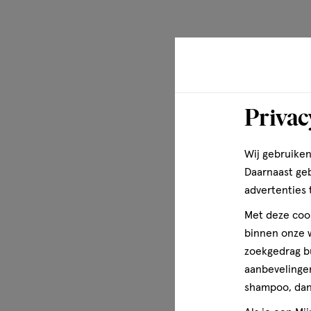
Disclaimer
Er zijn geen specifieke voorzorgsmaatregelen nodig voor 
onder normale of redelijkerwijs te voorziene gebruiksom
Privac
Wij gebruiken
Daarnaast ge
advertenties 
Met deze cook
binnen onze w
zoekgedrag b
aanbevelingen
shampoo, dan 