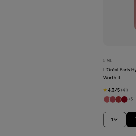
5 ML
L'Oréal Paris H
Worth it
4.3
4.3/5
(41)
van
+3
5
sterren
1
op
basis