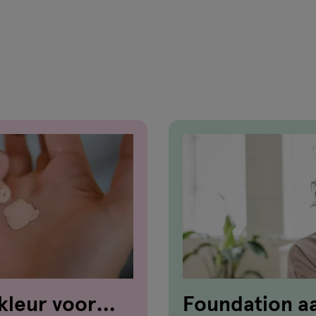
van
41
reviews
kleur voor
Foundation a