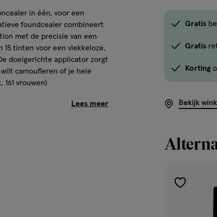
concealer in één, voor een
Gratis
be
vatieve foundcealer combineert
tion met de precisie van een
Gratis
re
 in 15 tinten voor een vlekkeloze,
 De doelgerichte applicator zorgt
Korting
o
 wilt camoufleren of je hele
, 161 vrouwen)
Bekijk win
Alterna
nghoudend, waterproof en
atuurlijke resultaat
uidskleur
enden en een vlekkeloze
toevoegen
aan
verlanglijst