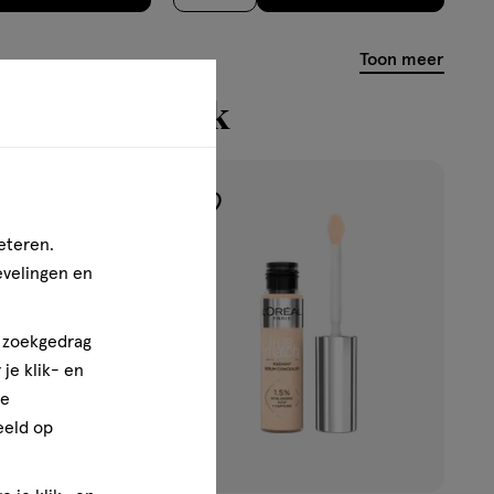
op
basis
Toon meer
van
111
n bekeken ook
reviews
toevoegen
eteren.
aan
evelingen en
verlanglijst
n zoekgedrag
je klik- en
ze
eeld op