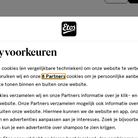
op
basis
van
het gebruik van dit product
1
standigheden.
Andere
reviews
y voorkeuren
toevoegen
 cookies (en vergelijkbare technieken) om onze website te verb
aan
bruiken wij en onze
8 Partners
cookies om je persoonlijke aanb
verlanglijst
te tonen binnen en buiten onze website.
ies verzamelen wij en onze Partners informatie over je klik- e
ebsite. Onze Partners verzamelen mogelijk ook informatie over 
uiten onze website. Hiermee kunnen we de website en app, on
 en advertenties aanpassen aan je interesses. Zoek je bijvoorb
kun je een advertentie over shampoo te zien krijgen.