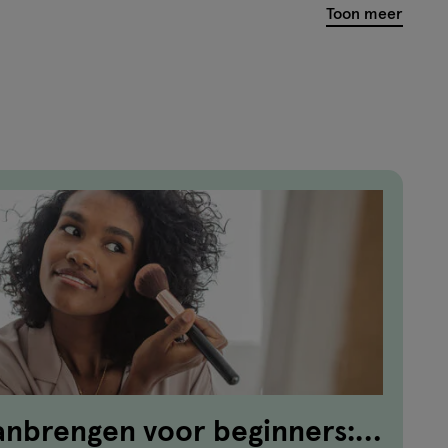
Toon meer
van
160
reviews
anbrengen voor beginners: