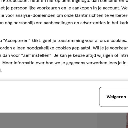
jn Etos account hebt en hierop bent ingelogd, dan combineren w
t je persoonlijke voorkeuren en je aankopen in je account. W
11
crème
crème
ie voor analyse-doeleinden om onze klantinzichten te verbeter
ML
an nóg persoonlijkere aanbevelingen en advertenties in het kade
L'Oréal Paris In
Concealer 329
 “Accepteren” klikt, geef je toestemming voor al onze cookies. 
5
5/5
(3)
rden alleen noodzakelijke cookies geplaatst. Wil je je voorkeur
van
+2
s dan voor “Zelf instellen”. Je kan je keuze altijd wijzigen of int
5
. Meer informatie over hoe we je gegevens verwerken lees je in
sterren
1
d
.
op
basis
van
Weigeren
3
toevoegen
reviews
aan
verlanglijst