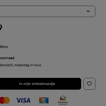
9
 Miles
voorraad
besteld, maandag in huis
In mijn winkelmandje
verhoog
toevoege
aantal
aan
met
verlanglijs
één