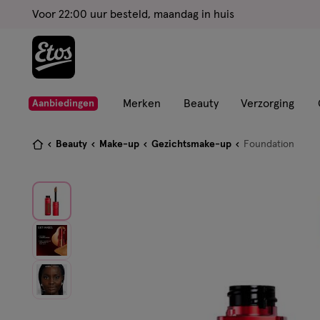
ga
Voor 22:00 uur besteld, maandag in huis
naar
de
hoofd
content
ga
Merken
Beauty
Verzorging
Aanbiedingen
naar
de
Je
Beauty
Make-up
Gezichtsmake-up
Foundation
zoekbalk
bent
ga
hier:
naar
de
footer