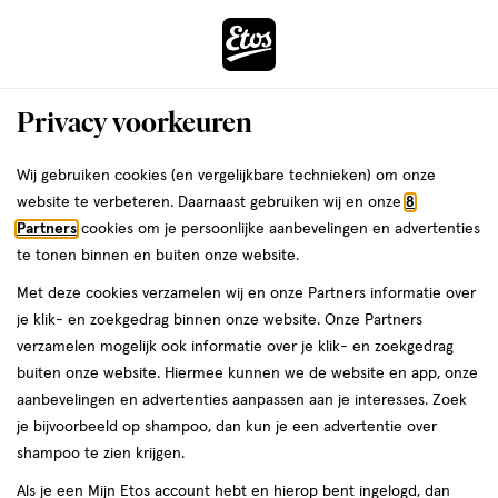
ga
Voor 22:00 uur besteld, maandag in huis
naar
de
Menu
hoofd
Zoeken
Privacy voorkeuren
content
›
›
ga
Interactie
naar
Wij gebruiken cookies (en vergelijkbare technieken) om onze
Je
Foundation
Alles van L'Oréal Paris
met
de
website te verbeteren. Daarnaast gebruiken wij en onze
8
bent
L'Oréal Paris Infaillible Skin Ink
dit
zoekbalk
Partners
cookies om je persoonlijke aanbevelingen en advertenties
ers
Weleda
hier:
veld
ga
Medium Warm 300 Foundation
te tonen binnen en buiten onze website.
opent
naar
Concealer
Met deze cookies verzamelen wij en onze Partners informatie over
een
de
je klik- en zoekgedrag binnen onze website. Onze Partners
volledig
footer
1
1 stuk
crème
verzamelen mogelijk ook informatie over je klik- en zoekgedrag
venster
stuk,
buiten onze website. Hiermee kunnen we de website en app, onze
met
crème
aanbevelingen en advertenties aanpassen aan je interesses. Zoek
geavanceerde
toevoegen
je bijvoorbeeld op shampoo, dan kun je een advertentie over
zoekopties
aan
shampoo te zien krijgen.
verlanglijst
Als je een Mijn Etos account hebt en hierop bent ingelogd, dan