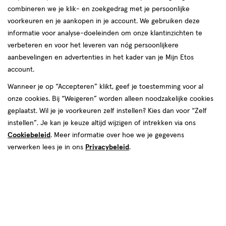
combineren we je klik- en zoekgedrag met je persoonlijke
voorkeuren en je aankopen in je account. We gebruiken deze
informatie voor analyse-doeleinden om onze klantinzichten te
verbeteren en voor het leveren van nóg persoonlijkere
aanbevelingen en advertenties in het kader van je Mijn Etos
account.
Wanneer je op “Accepteren” klikt, geef je toestemming voor al
onze cookies. Bij “Weigeren” worden alleen noodzakelijke cookies
geplaatst. Wil je je voorkeuren zelf instellen? Kies dan voor “Zelf
Kleur
instellen”. Je kan je keuze altijd wijzigen of intrekken via ons
300
Cookiebeleid
. Meer informatie over hoe we je gegevens
verwerken lees je in ons
Privacybeleid
.
€ 22.99
22
.
99
Spaar 9 Air Miles
Online op voorraad
Voor 22:00 besteld, maandag in huis