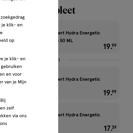
 routine compleet
n zoekgedrag
je klik- en
ze
L'Oréal Paris Men Expert Hydra Energetic
eeld op
Gezichtscrème SPF 15 50 ML
19
.
€ 19.99
99
e je klik- en
Combineer met
e gebruiken
en en voor
L'Oréal Paris Men Expert Hydra Energetic
r van je Mijn
Gezichtscrème 50 ML
19
.
€ 19.99
99
Bij
en zelf
L'Oréal Paris Men Expert Hydra Energetic
rekken via ons
Oogroller 10 ML
 ons
17
.
€ 17.39
39