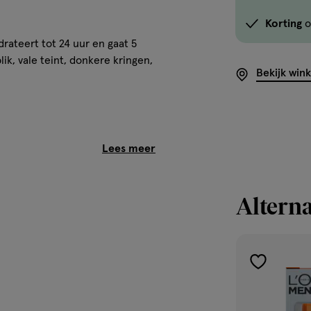
Korting
o
rateert tot 24 uur en gaat 5
k, vale teint, donkere kringen,
Bekijk win
de Hydra Energetic Hydraterende
g bestrijdt de tekenen van
agcrème ontwaakt de huid en
Alterna
in, Dimethicone, Propylene
toevoegen
odecanol, Isopropyl Isostearate,
aan
 Sulfonic Acid, Ammonium
verlanglijst
hane, Mentha Piperita Extract /