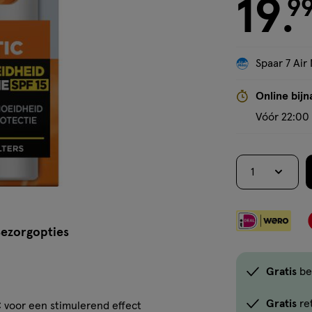
19
crème
€ 19.99
9
.
Spaar 7 Air 
Online bijn
Vóór 22:00 
1
ezorgopties
Gratis
be
Gratis
re
 voor een stimulerend effect