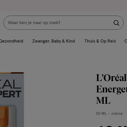
Zoeken
Interactie
met
Gezondheid
Zwanger, Baby & Kind
Thuis & Op Reis
C
dit
veld
opent
een
L'Oréal
volledig
venster
Energet
met
ML
geavanceerde
zoekopties
50
50 ML
crème
ML,