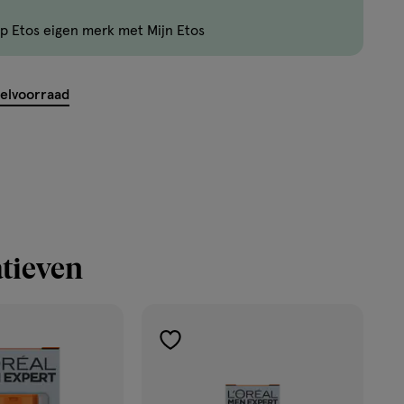
zijn
p Etos eigen merk met Mijn Etos
nog
maar
4
kelvoorraad
producten
op
voorraad.
tieven
toevoegen
aan
verlanglijst