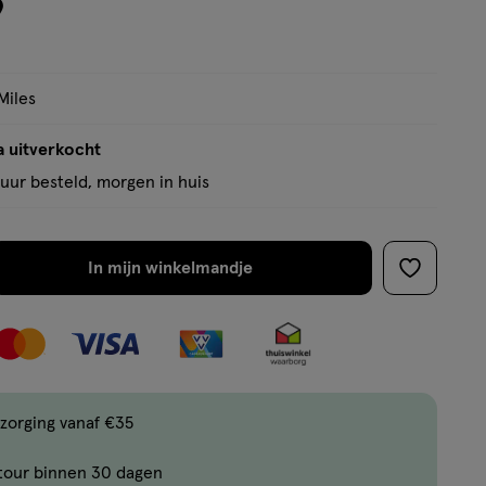
9
Miles
a uitverkocht
uur besteld, morgen in huis
In mijn winkelmandje
verhoog
toevoege
aantal
aan
met
verlanglijs
één
,
Bijna
zorging vanaf €35
uitverkocht!
tour binnen 30 dagen
Er