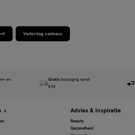
ent
Vaderdag cadeaus
ten en
Gratis
bezorging vanaf
€35
s
Advies & Inspiratie
tos
Beauty
Gezondheid