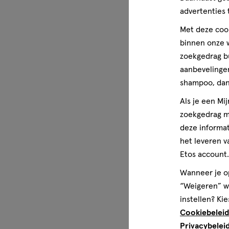
advertenties 
Met deze cook
binnen onze w
zoekgedrag b
aanbevelingen
shampoo, dan 
Als je een Mi
zoekgedrag me
deze informat
het leveren v
Etos account.
Wanneer je op
“Weigeren” wo
instellen? Kie
Cookiebeleid
Privacybelei