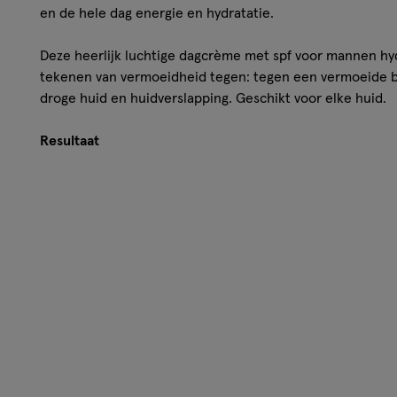
en de hele dag energie en hydratatie.
Deze heerlijk luchtige dagcrème met spf voor mannen hyd
tekenen van vermoeidheid tegen: tegen een vermoeide bli
droge huid en huidverslapping. Geschikt voor elke huid.
Resultaat
Intens leven, lange dagen en te korte nachten. Ontdek 
Dagcrème van L’Oréal Men Expert: deze gezichtsverzorgin
vermoeidheid en zorgt voor een frisse uitstraling! De d
laadt deze de hele dag op met energie.
Ingrediënten
Aqua / Water, Ethylhexyl Salicylate, Niacinamide, Glycer
Glycol, Isopropyl Myristate, C12-15 Alkyl Benzoate, Octyld
Triethanolamine, Behenyl Alcohol, Phenylbenzimidazole
Polyacryloyldimethyl Taurate, Butyl Methoxydibenzoylmet