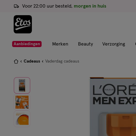
ga
Voor 22:00 uur besteld,
morgen in huis
naar
de
hoofd
content
ga
Merken
Beauty
Verzorging
Aanbiedingen
naar
de
Je
Cadeaus
Vaderdag cadeaus
zoekbalk
bent
ga
hier:
naar
de
footer