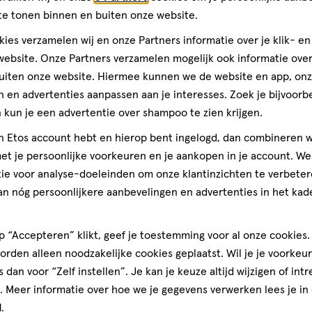
Maak je
te tonen binnen en buiten onze website.
ies verzamelen wij en onze Partners informatie over je klik- e
ebsite. Onze Partners verzamelen mogelijk ook informatie over 
uiten onze website. Hiermee kunnen we de website en app, on
 en advertenties aanpassen aan je interesses. Zoek je bijvoorb
kun je een advertentie over shampoo te zien krijgen.
jn Etos account hebt en hierop bent ingelogd, dan combineren w
t je persoonlijke voorkeuren en je aankopen in je account. W
ie voor analyse-doeleinden om onze klantinzichten te verbeter
an nóg persoonlijkere aanbevelingen en advertenties in het kade
 “Accepteren” klikt, geef je toestemming voor al onze cookies. 
rden alleen noodzakelijke cookies geplaatst. Wil je je voorkeur
s dan voor “Zelf instellen”. Je kan je keuze altijd wijzigen of int
. Meer informatie over hoe we je gegevens verwerken lees je in
d
.