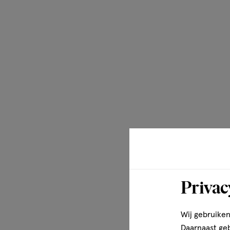
Peppermint Extract, Caffeine, Capryloyl Salicylic Acid,
Citrate, Trisodium Ethylenediamine Disuccinate, Ascorbyl
Boron Nitride, Alumina, Ammonium Acryloyldimethyltaur
Crosspolymer, Caprylyl Glycol, Carbomer, Cetearyl Alcoho
Disodium Stearoyl Glutamate, Myristic Acid, Palmitic Acid
Glycol, Stearic Acid, Bis-Ethylhexyloxyphenol Methoxyphen
Triazone, Titanium Dioxide [Nano] / Titanium Dioxide, Di
(F.I.L. Z293588/1).
Disclaimer
Bij contact met de ogen onmiddellijk en overvloedig spoe
Privac
Wij gebruiken
Daarnaast ge