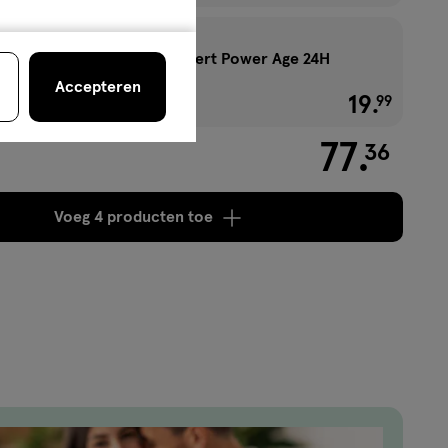
L'Oréal Paris Men Expert Power Age 24H
Gezichtscrème 50 ML
Accepteren
19
.
€ 19.99
99
77
.
36
Voeg
4 producten
toe