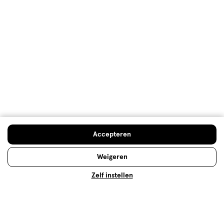
niet geschikt voor gevoelige huid - Trekt snel in en voelt
fijn aan op de huid Mijn vriend gebruikt het met plezier
maar voor gevoelige huid dus geen aanrader!
Oorspronkelijk gepost op loreal-paris.nl
Meer laden
Hoe controleren en plaatsen wij reviews?
Accepteren
Advies & Inspiratie
Weigeren
Zelf instellen