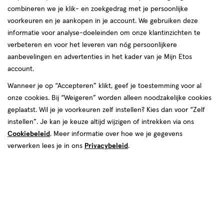
combineren we je klik- en zoekgedrag met je persoonlijke
reviews
voorkeuren en je aankopen in je account. We gebruiken deze
informatie voor analyse-doeleinden om onze klantinzichten te
verbeteren en voor het leveren van nóg persoonlijkere
aanbevelingen en advertenties in het kader van je Mijn Etos
account.
Wanneer je op “Accepteren” klikt, geef je toestemming voor al
€ 29.99
29
.
onze cookies. Bij “Weigeren” worden alleen noodzakelijke cookies
99
geplaatst. Wil je je voorkeuren zelf instellen? Kies dan voor “Zelf
instellen”. Je kan je keuze altijd wijzigen of intrekken via ons
Spaar 11 Air Miles
Cookiebeleid
. Meer informatie over hoe we je gegevens
Online op voorraad
verwerken lees je in ons
Privacybeleid
.
Vóór 22:00 uur besteld, morgen in huis
1
In mijn winkelmandje
verhoog
aantal
met