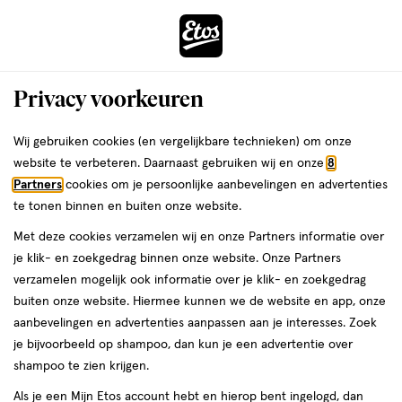
ga
Voor 22:00 uur besteld,
morgen in huis
naar
de
Menu
hoofd
Zoeken
Privacy voorkeuren
content
›
›
ga
Interactie
naar
Wij gebruiken cookies (en vergelijkbare technieken) om onze
Je
Heren verzorging
Alles van L'Oréal Paris
met
de
website te verbeteren. Daarnaast gebruiken wij en onze
8
bent
L'Oreal Paris Men Expert Hydra
dit
zoekbalk
Partners
cookies om je persoonlijke aanbevelingen en advertenties
ers
Weleda
hier:
veld
ga
Energetic Vitamine C Serum 30 ML
te tonen binnen en buiten onze website.
opent
naar
Met deze cookies verzamelen wij en onze Partners informatie over
een
de
30
4.4
30 ML
4.4/5
(50)
je klik- en zoekgedrag binnen onze website. Onze Partners
volledig
ML,
footer
van
verzamelen mogelijk ook informatie over je klik- en zoekgedrag
venster
5
buiten onze website. Hiermee kunnen we de website en app, onze
met
toevoegen
sterren
aanbevelingen en advertenties aanpassen aan je interesses. Zoek
geavanceerde
aan
op
je bijvoorbeeld op shampoo, dan kun je een advertentie over
zoekopties
verlanglijst
basis
shampoo te zien krijgen.
van
Als je een Mijn Etos account hebt en hierop bent ingelogd, dan
50