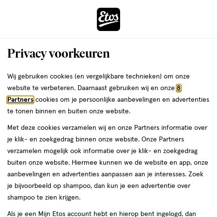
ga
Voor 22:00 uur besteld,
morgen in huis
naar
de
Menu
hoofd
Zoeken
Privacy voorkeuren
content
›
›
ga
Interactie
naar
Wij gebruiken cookies (en vergelijkbare technieken) om onze
Je
Haarverf
Alles van L'Oréal Paris
met
de
website te verbeteren. Daarnaast gebruiken wij en onze
8
bent
L'Oréal Paris Préférence Permanente
dit
zoekbalk
Partners
cookies om je persoonlijke aanbevelingen en advertenties
ers
Weleda
hier:
veld
ga
Haarverf 5 Bruges
te tonen binnen en buiten onze website.
opent
naar
Met deze cookies verzamelen wij en onze Partners informatie over
een
de
1
4
1 stuk
crème
4/5
(160)
je klik- en zoekgedrag binnen onze website. Onze Partners
volledig
stuk,
footer
van
verzamelen mogelijk ook informatie over je klik- en zoekgedrag
venster
crème
5
1+1
buiten onze website. Hiermee kunnen we de website en app, onze
met
toevoegen
sterren
gratis
aanbevelingen en advertenties aanpassen aan je interesses. Zoek
geavanceerde
aan
op
je bijvoorbeeld op shampoo, dan kun je een advertentie over
zoekopties
verlanglijst
basis
shampoo te zien krijgen.
van
Als je een Mijn Etos account hebt en hierop bent ingelogd, dan
160