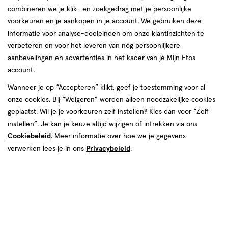
combineren we je klik- en zoekgedrag met je persoonlijke
reviews
voorkeuren en je aankopen in je account. We gebruiken deze
informatie voor analyse-doeleinden om onze klantinzichten te
verbeteren en voor het leveren van nóg persoonlijkere
aanbevelingen en advertenties in het kader van je Mijn Etos
account.
Wanneer je op “Accepteren” klikt, geef je toestemming voor al
onze cookies. Bij “Weigeren” worden alleen noodzakelijke cookies
Kleur
geplaatst. Wil je je voorkeuren zelf instellen? Kies dan voor “Zelf
5 Bruges
instellen”. Je kan je keuze altijd wijzigen of intrekken via ons
Cookiebeleid
. Meer informatie over hoe we je gegevens
€ 22.99
22
.
99
1+1 gratis
Product
verwerken lees je in ons
Privacybeleid
.
badge
Je bespaart €22,99 bij 2 stuks
tooltip
Spaar 9 Air Miles
Online bijna uitverkocht
Vóór 22:00 uur besteld, morgen in huis