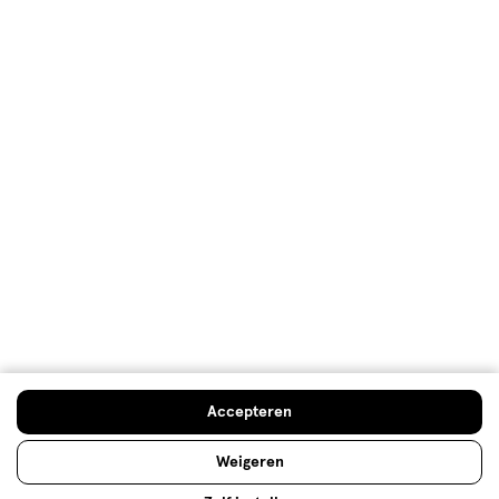
Nummer 1!
reviews.
Bo123
ONGEVERIFIEERDE AANKOOP
een maand geleden
Ik heb genoeg mascara's getest maar dit blijft toch echt
mijn favoriet! Het blijft de hele dag omhoog staan en
goed zitten zelfs door de regen!
Kwaliteit
Kwaliteit, 5.0 van 5
5.0
Prijs
Prijs, 4.0 van 5
4.0
Gebruiksgemak
Gebruiksgemak, 5.0 van 5
5.0
Accepteren
Behulpzaam?
(
0
)
(
0
)
Melden
Weigeren