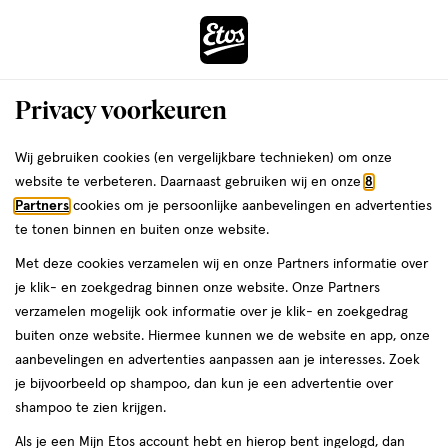
ga
Voor 22:00 uur besteld,
morgen in huis
naar
de
Menu
hoofd
Zoeken
Privacy voorkeuren
content
›
›
ga
Interactie
naar
Wij gebruiken cookies (en vergelijkbare technieken) om onze
Je
Mascara
Alles van L'Oréal Paris
met
de
website te verbeteren. Daarnaast gebruiken wij en onze
8
bent
L'Oréal Paris Telescopic Mascara
dit
zoekbalk
Partners
cookies om je persoonlijke aanbevelingen en advertenties
ers
Weleda
hier:
veld
ga
Waterproof Zwart
te tonen binnen en buiten onze website.
opent
naar
Met deze cookies verzamelen wij en onze Partners informatie over
een
de
1
4.5
1 stuk
wax
4.5/5
(54)
je klik- en zoekgedrag binnen onze website. Onze Partners
volledig
stuk,
footer
van
verzamelen mogelijk ook informatie over je klik- en zoekgedrag
venster
wax
5
buiten onze website. Hiermee kunnen we de website en app, onze
met
toevoegen
sterren
aanbevelingen en advertenties aanpassen aan je interesses. Zoek
geavanceerde
aan
op
je bijvoorbeeld op shampoo, dan kun je een advertentie over
zoekopties
verlanglijst
basis
shampoo te zien krijgen.
van
Als je een Mijn Etos account hebt en hierop bent ingelogd, dan
54