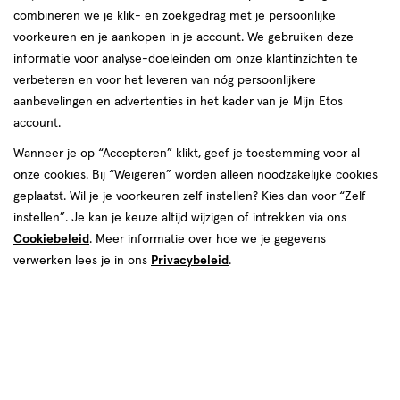
combineren we je klik- en zoekgedrag met je persoonlijke
voorkeuren en je aankopen in je account. We gebruiken deze
informatie voor analyse-doeleinden om onze klantinzichten te
verbeteren en voor het leveren van nóg persoonlijkere
aanbevelingen en advertenties in het kader van je Mijn Etos
account.
Wanneer je op “Accepteren” klikt, geef je toestemming voor al
€ 27.50
27
.
50
onze cookies. Bij “Weigeren” worden alleen noodzakelijke cookies
geplaatst. Wil je je voorkeuren zelf instellen? Kies dan voor “Zelf
Spaar 11 Air Miles
instellen”. Je kan je keuze altijd wijzigen of intrekken via ons
Cookiebeleid
. Meer informatie over hoe we je gegevens
Online op voorraad
verwerken lees je in ons
Privacybeleid
.
Vóór 22:00 uur besteld, morgen in huis
Beperkt beschikbaar in winkels
<p>Dit
product
is
1
In mijn winkelmandje
verhoog
niet