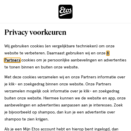
ga
Voor 22:00 uur besteld,
morgen in huis
naar
de
Menu
hoofd
Zoeken
Privacy voorkeuren
content
›
›
ga
Interactie
naar
Wij gebruiken cookies (en vergelijkbare technieken) om onze
Je
Dagcrème
Alles van Louis Widmer
met
de
website te verbeteren. Daarnaast gebruiken wij en onze
8
bent
Louis Widmer Hydraderm Dag Fluide
dit
zoekbalk
Partners
cookies om je persoonlijke aanbevelingen en advertenties
ers
Weleda
hier:
veld
ga
SPF15 Zonder Parfum 50 ML
te tonen binnen en buiten onze website.
opent
naar
Met deze cookies verzamelen wij en onze Partners informatie over
een
de
50
50 ML
crème
je klik- en zoekgedrag binnen onze website. Onze Partners
volledig
ML,
footer
verzamelen mogelijk ook informatie over je klik- en zoekgedrag
venster
crème
buiten onze website. Hiermee kunnen we de website en app, onze
toevoegen
met
aanbevelingen en advertenties aanpassen aan je interesses. Zoek
aan
geavanceerde
je bijvoorbeeld op shampoo, dan kun je een advertentie over
verlanglijst
zoekopties
shampoo te zien krijgen.
Als je een Mijn Etos account hebt en hierop bent ingelogd, dan