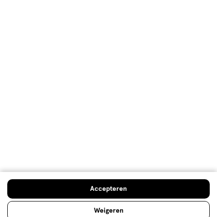
Klantenservice
Advies & Inspiratie
Etos Folder
Mijn Etos voordelen
Welkomstkorting
10% korting op véél Etos eigen merk-producten
Doe de huidcheck
Accepteren
Digitaal zegels sparen
Verjaardagskorting
Weigeren