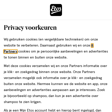
ga
Voor 22:00 uur besteld, maandag in huis
naar
de
Menu
hoofd
Zoeken
Privacy voorkeuren
content
›
›
ga
Interactie
naar
Wij gebruiken cookies (en vergelijkbare technieken) om onze
Je
Louis Widmer Gezichtsverzorging
Alles van Louis Widmer
met
de
website te verbeteren. Daarnaast gebruiken wij en onze
8
bent
Louis Widmer Hydraderm
dit
zoekbalk
Partners
cookies om je persoonlijke aanbevelingen en advertenties
ers
Weleda
hier:
veld
ga
Lippenverzorging Stick SPF15 Licht
te tonen binnen en buiten onze website.
opent
naar
Geparfurmeerd
Met deze cookies verzamelen wij en onze Partners informatie over
een
de
je klik- en zoekgedrag binnen onze website. Onze Partners
volledig
footer
4.5
4.5 ML
stick
verzamelen mogelijk ook informatie over je klik- en zoekgedrag
venster
ML,
buiten onze website. Hiermee kunnen we de website en app, onze
met
stick
aanbevelingen en advertenties aanpassen aan je interesses. Zoek
geavanceerde
toevoegen
je bijvoorbeeld op shampoo, dan kun je een advertentie over
zoekopties
aan
shampoo te zien krijgen.
verlanglijst
Als je een Mijn Etos account hebt en hierop bent ingelogd, dan