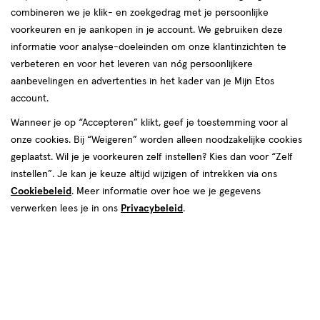
combineren we je klik- en zoekgedrag met je persoonlijke
voorkeuren en je aankopen in je account. We gebruiken deze
informatie voor analyse-doeleinden om onze klantinzichten te
verbeteren en voor het leveren van nóg persoonlijkere
aanbevelingen en advertenties in het kader van je Mijn Etos
account.
Wanneer je op “Accepteren” klikt, geef je toestemming voor al
onze cookies. Bij “Weigeren” worden alleen noodzakelijke cookies
geplaatst. Wil je je voorkeuren zelf instellen? Kies dan voor “Zelf
€ 9.90
9
.
90
instellen”. Je kan je keuze altijd wijzigen of intrekken via ons
Cookiebeleid
. Meer informatie over hoe we je gegevens
Spaar 3 Air Miles
verwerken lees je in ons
Privacybeleid
.
Online op voorraad
Voor 22:00 besteld, maandag in huis
Beperkt beschikbaar in winkels
<p>Dit
product
is