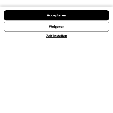
Prijs
Prijs, 5.0 van 5
5.0
Doe de gratis check
Accepteren
Gebruiksgemak
Gebruiksgemak, 3.0 van 5
3.0
Weigeren
Zelf instellen
Behulpzaam?
(
40
)
(
15
)
Melden
Hoe controleren en plaatsen wij reviews?
Op zoek naar iets anders?
Magnesium
Assortiment
Gezondheid deals
Spieren & gewrichten