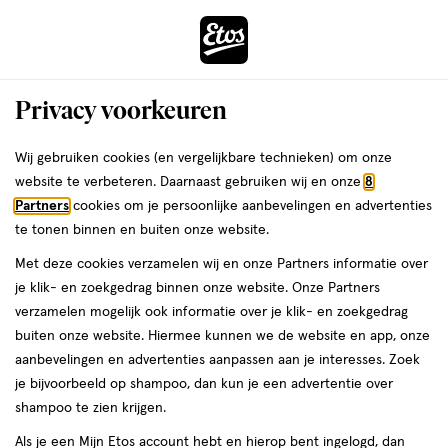
ga
Voor 22:00 uur besteld,
morgen in huis
naar
de
Menu
hoofd
Zoeken
Privacy voorkeuren
content
›
›
ga
Interactie
naar
Wij gebruiken cookies (en vergelijkbare technieken) om onze
Je
Magnesium
Alles van Lucovitaal
met
de
website te verbeteren. Daarnaast gebruiken wij en onze
8
bent
Lucovitaal Magnesium 400 MG Citraat
dit
zoekbalk
Partners
cookies om je persoonlijke aanbevelingen en advertenties
ers
Weleda
hier:
veld
ga
Tabletten 60 stuks
te tonen binnen en buiten onze website.
opent
naar
Met deze cookies verzamelen wij en onze Partners informatie over
een
de
60
5
60 stuks
tablet
5/5
(1)
je klik- en zoekgedrag binnen onze website. Onze Partners
volledig
stuks,
footer
van
verzamelen mogelijk ook informatie over je klik- en zoekgedrag
venster
tablet
5
1+1
buiten onze website. Hiermee kunnen we de website en app, onze
met
toevoegen
sterren
gratis
aanbevelingen en advertenties aanpassen aan je interesses. Zoek
geavanceerde
aan
op
je bijvoorbeeld op shampoo, dan kun je een advertentie over
zoekopties
verlanglijst
basis
shampoo te zien krijgen.
van
Als je een Mijn Etos account hebt en hierop bent ingelogd, dan
1