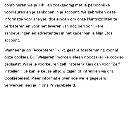
combineren we je klik- en zoekgedrag met je persoonlijke
reviews
voorkeuren en je aankopen in je account. We gebruiken deze
informatie voor analyse-doeleinden om onze klantinzichten te
verbeteren en voor het leveren van nóg persoonlijkere
aanbevelingen en advertenties in het kader van je Mijn Etos
account.
Wanneer je op “Accepteren” klikt, geef je toestemming voor al
onze cookies. Bij “Weigeren” worden alleen noodzakelijke cookies
Kies je variant
geplaatst. Wil je je voorkeuren zelf instellen? Kies dan voor “Zelf
150 stuks
60 stuks
instellen”. Je kan je keuze altijd wijzigen of intrekken via ons
Cookiebeleid
. Meer informatie over hoe we je gegevens
€ 14.99
14
.
99
1+1 gratis
Product
verwerken lees je in ons
Privacybeleid
.
badge
Je bespaart €14,99 bij 2 stuks
tooltip
Spaar 5 Air Miles
Online op voorraad
Vóór 22:00 uur besteld, morgen in huis