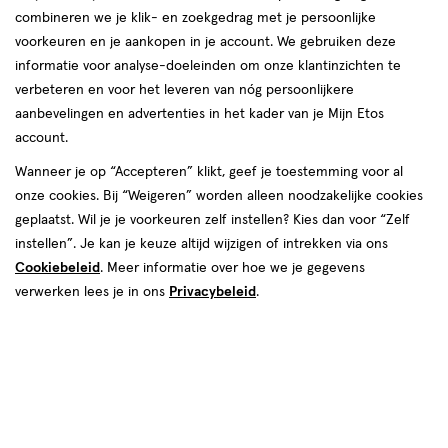
combineren we je klik- en zoekgedrag met je persoonlijke
reviews
voorkeuren en je aankopen in je account. We gebruiken deze
informatie voor analyse-doeleinden om onze klantinzichten te
verbeteren en voor het leveren van nóg persoonlijkere
aanbevelingen en advertenties in het kader van je Mijn Etos
Kies je variant
account.
180 stuks
60 stuks
Wanneer je op “Accepteren” klikt, geef je toestemming voor al
onze cookies. Bij “Weigeren” worden alleen noodzakelijke cookies
van € 16.39 voor € 6.56
16
.
39
60% korting
Product
geplaatst. Wil je je voorkeuren zelf instellen? Kies dan voor “Zelf
6
.
56
badge
instellen”. Je kan je keuze altijd wijzigen of intrekken via ons
Je bespaart €9,83
tooltip
Cookiebeleid
. Meer informatie over hoe we je gegevens
verwerken lees je in ons
Privacybeleid
.
Spaar 2 Air Miles
Online op voorraad
Vóór 22:00 uur besteld, morgen in huis
1
In mijn winkelmandje