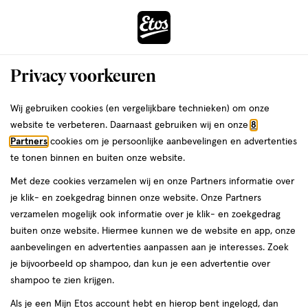
ga
Voor 22:00 uur besteld,
morgen in huis
naar
de
Menu
hoofd
Zoeken
Privacy voorkeuren
content
›
›
ga
Interactie
naar
Wij gebruiken cookies (en vergelijkbare technieken) om onze
Je
Multivitamines
Alles van Lucovitaal
met
de
website te verbeteren. Daarnaast gebruiken wij en onze
8
bent
Lucovitaal Multi A t/m Z 65+ Ginseng
dit
zoekbalk
Partners
cookies om je persoonlijke aanbevelingen en advertenties
ers
Weleda
hier:
veld
ga
Tabletten 60 stuks
te tonen binnen en buiten onze website.
opent
naar
Met deze cookies verzamelen wij en onze Partners informatie over
een
de
60
5
60 stuks
tablet
5/5
(1)
je klik- en zoekgedrag binnen onze website. Onze Partners
volledig
stuks,
footer
van
verzamelen mogelijk ook informatie over je klik- en zoekgedrag
venster
tablet
5
60%
buiten onze website. Hiermee kunnen we de website en app, onze
met
toevoegen
sterren
korting
aanbevelingen en advertenties aanpassen aan je interesses. Zoek
geavanceerde
aan
op
je bijvoorbeeld op shampoo, dan kun je een advertentie over
zoekopties
verlanglijst
basis
shampoo te zien krijgen.
van
Als je een Mijn Etos account hebt en hierop bent ingelogd, dan
1