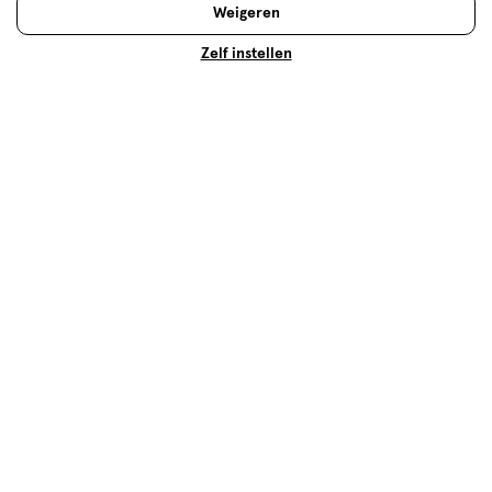
Weigeren
Gezondheid deals
Assortiment
Zelf instellen
Multivitamines
500+ winkels
, altijd in de buurt
Trending
producten en merken
Gratis
bezorging vanaf €35
Gratis
retourneren
Meer voordeel
met Mijn Etos