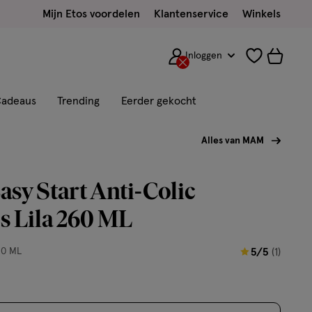
Mijn Etos voordelen
Klantenservice
Winkels
Inloggen
adeaus
Trending
Eerder gekocht
Alles van MAM
y Start Anti-Colic
s Lila 260 ML
5
60 ML
5/5
(1)
van
5
sterren