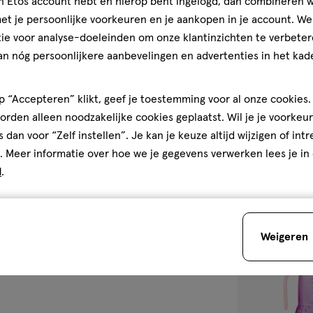
jn Etos account hebt en hierop bent ingelogd, dan combineren w
t je persoonlijke voorkeuren en je aankopen in je account. W
ie voor analyse-doeleinden om onze klantinzichten te verbeter
Maat 2 -
2
Maat
4+
stuks
an nóg persoonlijkere aanbevelingen en advertenties in het kade
2
maanden
-
MAM Flesspeen
4+
 “Accepteren” klikt, geef je toestemming voor al onze cookies. 
Maanden 2 stu
maanden,
rden alleen noodzakelijke cookies geplaatst. Wil je je voorkeur
s dan voor “Zelf instellen”. Je kan je keuze altijd wijzigen of int
1
. Meer informatie over hoe we je gegevens verwerken lees je in
d
.
Bijna 
toevoegen
aan
Weigeren
verlanglijst