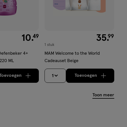
€ 10.49
10
.
€ 35.99
35
.
49
99
1 stuk
Oefenbeker 4+
MAM Welcome to the World
220 ML
Cadeauset Beige
Toevoegen
Toevoegen
1
verhoog aantal met één
,
Bijna uitverkocht!
verhoog aantal m
Er zijn nog
Toon meer