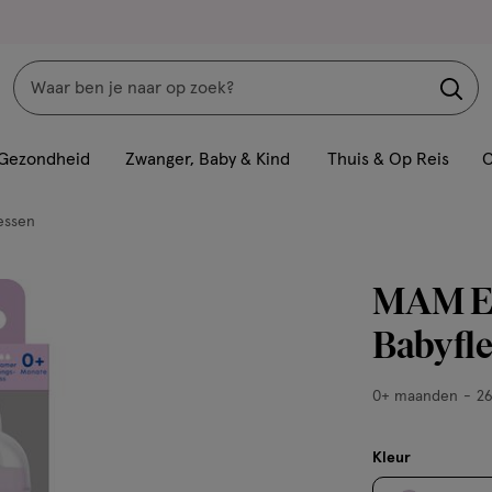
Zoeken
Interactie
met
Gezondheid
Zwanger, Baby & Kind
Thuis & Op Reis
C
dit
veld
essen
opent
een
MAM Eas
volledig
venster
Babyfle
met
geavanceerde
0+
0+ maanden
2
zoekopties
maanden,
260
Kleur
ML,