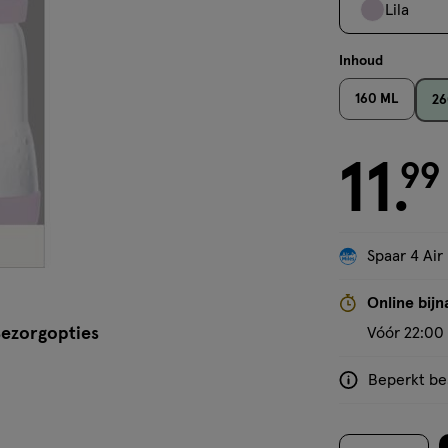
Lila
Inhoud
160 ML
26
11
€ 11.99
99
.
Spaar 4 Air
'Bekijk winkelvoorraad'
Online bijn
ezorgopties
Vóór 22:00 
Beperkt bes
<p>Dit
product
is