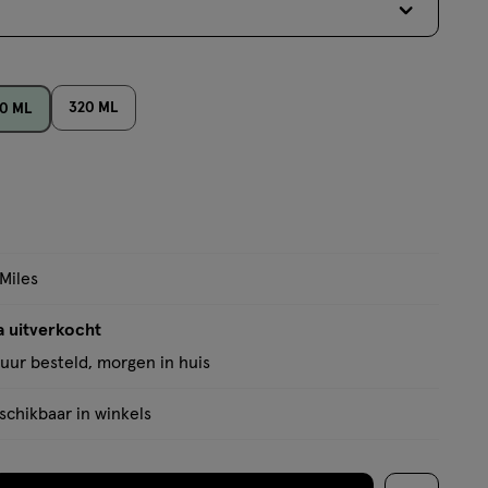
op
basis
van
1
320 ML
0 ML
reviews
 Miles
a uitverkocht
uur besteld, morgen in huis
chikbaar in winkels