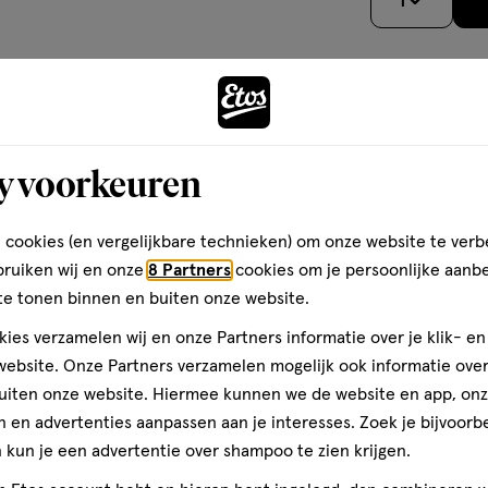
</p>
1
een
een
een
 van baby's met krampjes /
ier.
enformulier.
vragenformulier.
vragenformulier.
vragenformulier.
y's met krampjes.
's.
Andere
terialen (BPA-vrij conform EU-
t amper krampjes met deze
ijner dan de Dr Brown's
y voorkeuren
lessen!
tart Anti-Colic Babyfles
toevoegen
 cookies (en vergelijkbare technieken) om onze website te verb
aan
bruiken wij en onze
8 Partners
cookies om je persoonlijke aanb
verlanglijst
te tonen binnen en buiten onze website.
lden
ies verzamelen wij en onze Partners informatie over je klik- e
ebsite. Onze Partners verzamelen mogelijk ook informatie over 
uiten onze website. Hiermee kunnen we de website en app, on
 en advertenties aanpassen aan je interesses. Zoek je bijvoorb
kun je een advertentie over shampoo te zien krijgen.