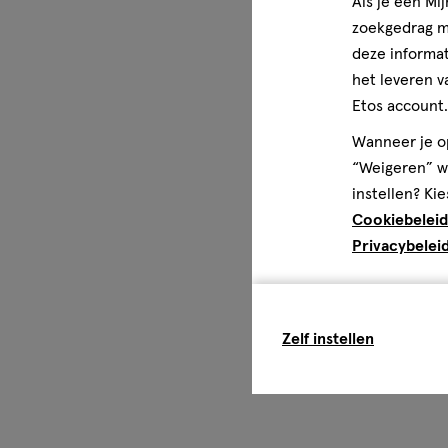
Als je een Mi
zoekgedrag me
deze informat
het leveren v
Etos account.
Wanneer je op
“Weigeren” wo
instellen? Kie
Cookiebeleid
Privacybelei
Zelf instellen