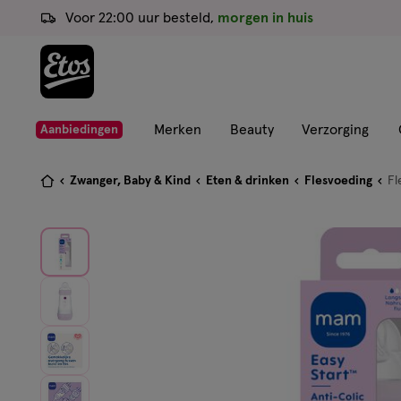
ga
Voor 22:00 uur besteld,
morgen in huis
naar
de
hoofd
content
ga
Merken
Beauty
Verzorging
Aanbiedingen
naar
de
Je
Zwanger, Baby & Kind
Eten & drinken
Flesvoeding
Fl
zoekbalk
bent
ga
hier:
naar
de
footer