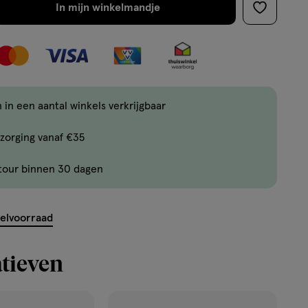
In mijn winkelmandje
verhoog
toevoege
aantal
aan
met
verlanglijs
één
,
Bijna
 in een aantal winkels verkrijgbaar
uitverkocht!
zorging vanaf €35
Er
zijn
tour binnen 30 dagen
nog
ent.querySelector('.c-
maar
2
kelvoorraad
producten
op
tieven
voorraad.