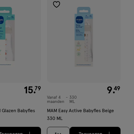
toevoegen
aan
verlanglijst
ekijk
'</em>
€ 15.79
15
.
€ 9.49
9
.
79
49
Vanaf 4
330
Vanaf
maanden
ML
4
 Glazen Babyfles
MAM Easy Active Babyfles Beige
maanden,
330 ML